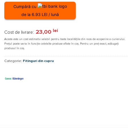
Cumpără cu
de la 6.93 LEI / lună
lei
23,00
Cost de livrare:
Acesta este un cost estimativ valabil pentru toate localitățile din raza de acoperire a curierului.
Prețul poate varia în funcție celelalte produse aflate în coș. Pentru un preț exact, adăugați
produsul în coș.
Categorie:
Fitinguri din cupru