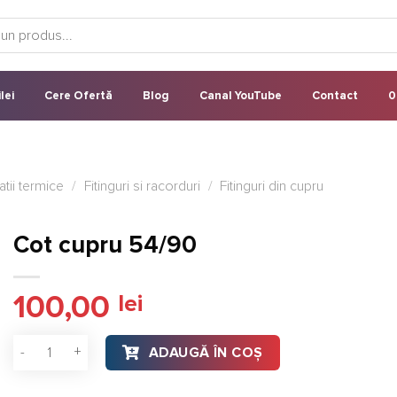
lei
Cere Ofertă
Blog
Canal YouTube
Contact
0
latii termice
/
Fitinguri si racorduri
/
Fitinguri din cupru
Cot cupru 54/90
100,00
lei
Cantitate Cot cupru 54/90
ADAUGĂ ÎN COȘ