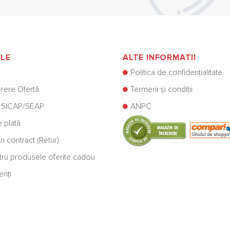
ILE
ALTE INFORMATII
Politica de confidențialitate
rere Ofertă
Termeni și condiții
 SICAP/SEAP
ANPC
e plată
n contract (Retur)
ntru produsele oferite cadou
enți