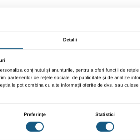
BRAND
RECENZII (0)
Detalii
 cupru cu alte elemente filetate, in instalatiile sanitare sau termice
uri
rsonaliza conținutul și anunțurile, pentru a oferi funcții de rețele
im partenerilor de rețele sociale, de publicitate și de analize info
ceștia le pot combina cu alte informații oferite de dvs. sau culese î
Preferinţe
Statistici