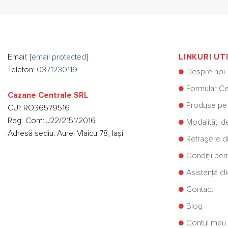
Email:
[email protected]
LINKURI UT
Telefon:
0371230119
Despre noi
Formular Ce
Cazane Centrale SRL
Produse pe
CUI: RO36579516
Reg. Com: J22/2151/2016
Modalități d
Adresă sediu: Aurel Vlaicu 78, Iași
Retragere di
Condiții pe
Asistență cli
Contact
Blog
Contul meu