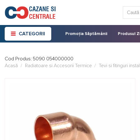
Skip
Caută:
to
content
CATEGORII
Promoția Săptămânii
Produsul Zi
Cod Produs:
5090 054000000
Acasă
/
Radiatoare si Accesorii Termice
/
Tevi si fitinguri insta