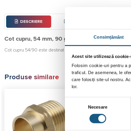
DESCRIERE
INFORMAȚII SUPLIMENTARE
Consimțământ
Cot cupru, 54 mm, 90 grade, interior-interior
Cot cupru 54/90 este destinat pentru realizarea imbinarii tevilor de
Acest site utilizează cookie-
Folosim cookie-uri pentru a pe
traficul. De asemenea, le ofer
Produse similare
care folosiți site-ul nostru. A
lor.
Selecția
Necesare
consimțământului