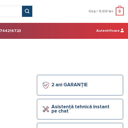
0
Coș /
0,00
lei
Autentificare
744216723
2 ani GARANȚIE
Asistență tehnică instant
pe chat