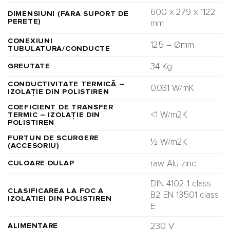
600 x 279 x 1122
DIMENSIUNI (FARA SUPORT DE
PERETE)
mm
CONEXIUNI
125 – Ømm
TUBULATURA/CONDUCTE
34 Kg
GREUTATE
CONDUCTIVITATE TERMICĂ –
0.031 W/mK
IZOLAȚIE DIN POLISTIREN
COEFICIENT DE TRANSFER
<1 W/m2K
TERMIC – IZOLAȚIE DIN
POLISTIREN
FURTUN DE SCURGERE
½ W/m2K
(ACCESORIU)
raw Alu-zinc
CULOARE DULAP
DIN 4102-1 class
CLASIFICAREA LA FOC A
B2 EN 13501 class
IZOLATIEI DIN POLISTIREN
E
230 V
ALIMENTARE