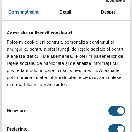
Conexiunile electrice pot fi conectate fie din stânga, fie din
Consimțământ
Detalii
Despre
dreapta.
Caracteristici:
Acest site utilizează cookie-uri
PHI
– Certificare Passivhaus
Folosim cookie-uri pentru a personaliza conținutul și
anunțurile, pentru a oferi funcții de rețele sociale și pentru
ErP
– Conform regulamentului UE pentru proiectare
a analiza traficul. De asemenea, le oferim partenerilor de
ecologică
rețele sociale, de publicitate și de analize informații cu
privire la modul în care folosiți site-ul nostru. Aceștia le
Nordic Swan Ecolabel
– Listate în baza de date Nordic
pot combina cu alte informații oferite de dvs. sau culese
Swan pentru produse potrivite pentru clădirile etichetate
în urma folosirii serviciilor lor.
ecologic
Selecția
Necesare
consimțământului
Date tehnice:
Preferinţe
Dantherm
BRAND