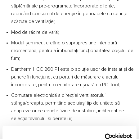
săptămânale pre-programate încorporate diferite,
reducând consumul de energie în perioadele cu cerințe
scăzute de ventilație;
Mod de răcire de vară;
Modul șemineu, creând o suprapresiune interioară
momentană, pentru a îmbunătăți funcționalitatea coșului de
fum;
Dantherm HCC 260 P1 este o soluție ușor de instalat și de
punere în funcțiune, cu porturi de măsurare a aerului
încorporate, pentru o echilibrare ușoară cu PC-Tool;
Comutare electronică a direcției ventilatorului
stânga/dreapta, permițând aceluiași tip de unitate să
adapteze orice cerințe fizice de instalare, indiferent de
selecția tavanului și peretelui;
Conexiune TCP/IP ModBus, pentru inter-operare cu
sistemul de management al clădirii;