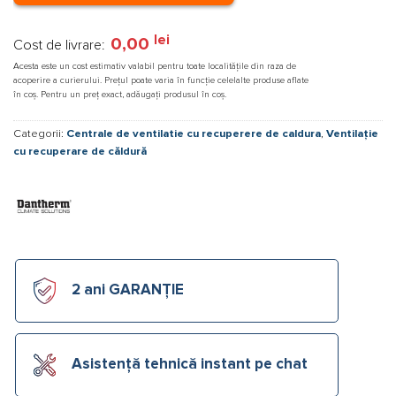
lei
0,00
Cost de livrare:
Acesta este un cost estimativ valabil pentru toate localitățile din raza de
acoperire a curierului. Prețul poate varia în funcție celelalte produse aflate
în coș. Pentru un preț exact, adăugați produsul în coș.
Categorii:
Centrale de ventilatie cu recuperere de caldura
,
Ventilație
cu recuperare de căldură
2 ani GARANȚIE
Asistență tehnică instant pe chat