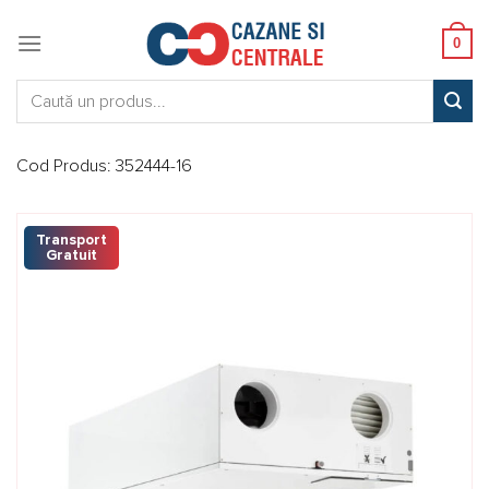
Skip
to
0
content
Caută:
Cod Produs:
352444-16
Transport
Gratuit