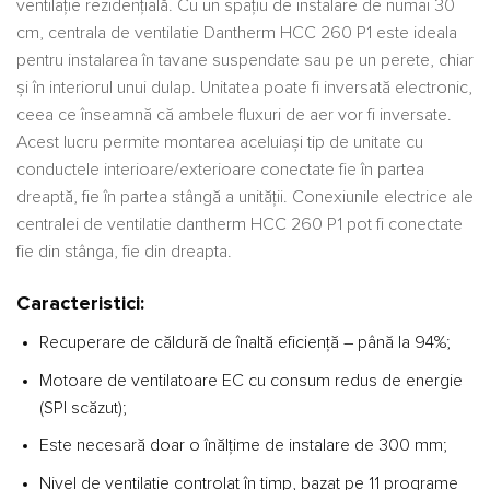
ventilație rezidențială. Cu un spațiu de instalare de numai 30
cm, centrala de ventilatie Dantherm HCC 260 P1 este ideala
pentru instalarea în tavane suspendate sau pe un perete, chiar
și în interiorul unui dulap. Unitatea poate fi inversată electronic,
ceea ce înseamnă că ambele fluxuri de aer vor fi inversate.
Acest lucru permite montarea aceluiași tip de unitate cu
conductele interioare/exterioare conectate fie în partea
dreaptă, fie în partea stângă a unității. Conexiunile electrice ale
centralei de ventilatie dantherm HCC 260 P1 pot fi conectate
fie din stânga, fie din dreapta.
Caracteristici:
Recuperare de căldură de înaltă eficiență – până la 94%;
Motoare de ventilatoare EC cu consum redus de energie
(SPI scăzut);
Este necesară doar o înălțime de instalare de 300 mm;
Nivel de ventilație controlat în timp, bazat pe 11 programe