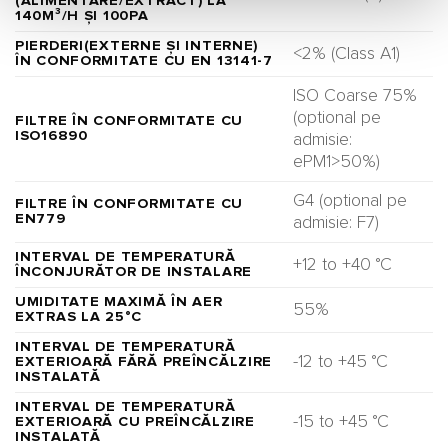
(ALIMENTARE/EXTRACT) LA
140M³/H ȘI 100PA
PIERDERI(EXTERNE ȘI INTERNE)
<2% (Class A1)
ÎN CONFORMITATE CU EN 13141-7
ISO Coarse 75%
(optional pe
FILTRE ÎN CONFORMITATE CU
ISO16890
admisie:
ePM1>50%)
G4 (optional pe
FILTRE ÎN CONFORMITATE CU
EN779
admisie: F7)
INTERVAL DE TEMPERATURĂ
+12 to +40 °C
ÎNCONJURĂTOR DE INSTALARE
UMIDITATE MAXIMĂ ÎN AER
55%
EXTRAS LA 25°C
INTERVAL DE TEMPERATURĂ
-12 to +45 °C
EXTERIOARĂ FĂRĂ PREÎNCĂLZIRE
INSTALATĂ
INTERVAL DE TEMPERATURĂ
-15 to +45 °C
EXTERIOARĂ CU PREÎNCĂLZIRE
INSTALATĂ