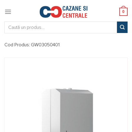
Skip
to
0
content
Caută:
Cod Produs:
GW03050401