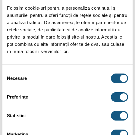
Folosim cookie-uri pentru a personaliza conținutul și
anunțurile, pentru a oferi funcții de rețele sociale și pentru
a analiza traficul. De asemenea, le oferim partenerilor de
DESCRIERE
rețele sociale, de publicitate și de analize informații cu
privire la modul în care folosiți site-ul nostru. Aceștia le
INFORMAȚII SUPLIMENTARE
pot combina cu alte informații oferite de dvs. sau culese
în urma folosirii serviciilor lor.
BRAND
RECENZII (0)
Selecția
Necesare
consimțământului
Dispenser prosoape pliate, actionare manuala,
antivandalism, destinat locatiilor cu trafic
intens
Preferinţe
Vizor nivel, sistem deschidere/inchidere.
Statistici
Material: inox (AISI 304), finisaj satinat.
Capacitate: 450-600 prosoape.
Marketing