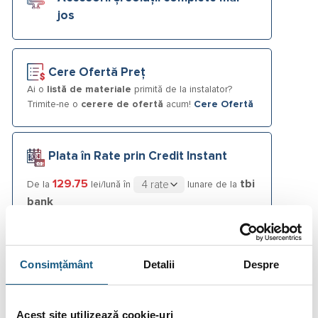
jos
Cere Ofertă Preț
Ai o
listă de materiale
primită de la instalator?
Trimite-ne o
cerere de ofertă
acum!
Cere Ofertă
Plata în Rate prin Credit Instant
129.75
tbi
De la
lei/lună în
lunare de la
bank
Fotografiile produselor au caracter informativ și pot
Consimțământ
Detalii
Despre
conține accesorii neincluse în pachetele standard. De
asemenea, unele specificații pot fi modificate de către
producător fără preaviz sau pot conține erori de operare.
Acest site utilizează cookie-uri