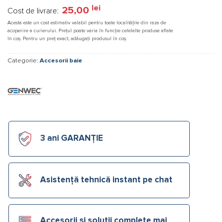
lei
25,00
Cost de livrare:
Acesta este un cost estimativ valabil pentru toate localitățile din raza de
acoperire a curierului. Prețul poate varia în funcție celelalte produse aflate
în coș. Pentru un preț exact, adăugați produsul în coș.
Categorie:
Accesorii baie
3 ani GARANȚIE
Asistență tehnică instant pe chat
Accesorii și soluții complete mai