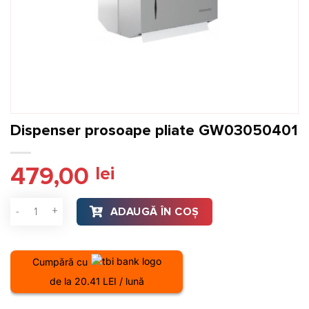
Dispenser prosoape pliate GW03050401
479,00
lei
Cantitate Dispenser prosoape pliate GW03050401
ADAUGĂ ÎN COȘ
Cumpără cu
de la 20.41 LEI / lună