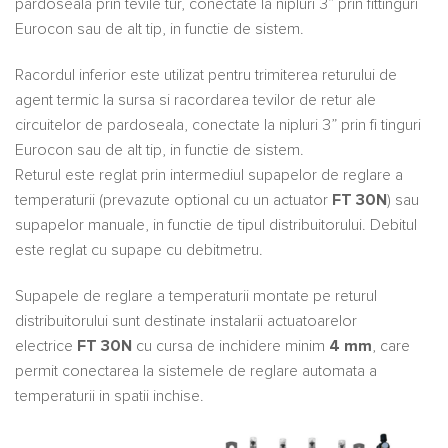
pardoseala prin tevile tur, conectate la nipluri 3” prin fittinguri
Eurocon sau de alt tip, in functie de sistem.
Racordul inferior este utilizat pentru trimiterea returului de
agent termic la sursa si racordarea tevilor de retur ale
circuitelor de pardoseala, conectate la nipluri 3” prin fi tinguri
Eurocon sau de alt tip, in functie de sistem.
Returul este reglat prin intermediul supapelor de reglare a
temperaturii (prevazute optional cu un actuator
FT 30N
) sau
supapelor manuale, in functie de tipul distribuitorului. Debitul
este reglat cu supape cu debitmetru.
Supapele de reglare a temperaturii montate pe returul
distribuitorului sunt destinate instalarii actuatoarelor
electrice
FT 30N
cu cursa de inchidere minim
4 mm
, care
permit conectarea la sistemele de reglare automata a
temperaturii in spatii inchise.