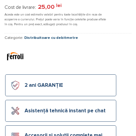
lei
25,00
Cost de livrare:
Acesta este un cost estimativ valabil pentru toate localitățile din raza de
acoperire a curierului. Prețul poate varia în funcție celelalte produse aflate
în coș. Pentru un preț exact, adăugați produsul în coș.
Categorie:
Distribuitoare cu debitmetre
2 ani GARANȚIE
Asistență tehnică instant pe chat
Accesorii și soluții complete mai