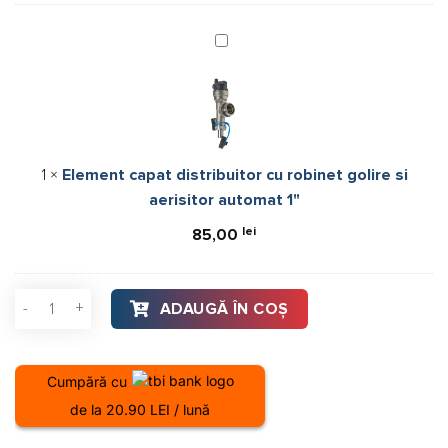
GPA
3
Element
capat
distribuitor
cu
robinet
golire
1
×
Element capat distribuitor cu robinet golire si
si
aerisitor automat 1"
aerisitor
automat
lei
85,00
1"
Cantitate Distribuitor cu debitmetre inox, Ferroli Basic - 7 cir
ADAUGĂ ÎN COȘ
Cumpără cu
de la 20.90 LEI / lună