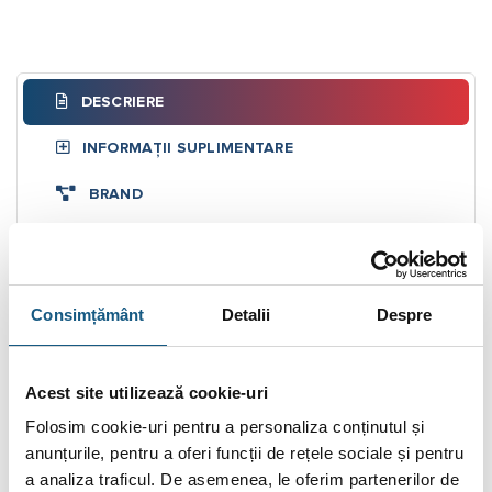
DESCRIERE
INFORMAȚII SUPLIMENTARE
BRAND
RECENZII (0)
FIȘIERE ATAȘATE
Consimțământ
Detalii
Despre
Distribuitor cu debitmetre inox, Ferroli Basic –
7 circuite
Acest site utilizează cookie-uri
Sistemele de distributie/colectare din otel inox
BASIC
sunt
Folosim cookie-uri pentru a personaliza conținutul și
elemente de maxima importanta intr-o instalatie de incalzire in
anunțurile, pentru a oferi funcții de rețele sociale și pentru
pardoseala.
a analiza traficul. De asemenea, le oferim partenerilor de