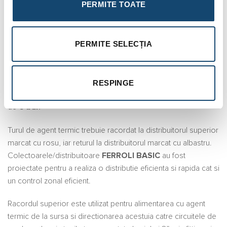
PERMITE TOATE
incalzirea in pardoseala
Colectoarele/distribuitoare sunt alimentate cu agent termic la
PERMITE SELECȚIA
temperatura maxima de
60 C.
Produsele sunt fabricate in sistem de management al calitatii
ISO 9001 conform certificatului original ISO 9001:2009,
RESPINGE
detinut de producator si au fost testate in fabrica la presiunea
de
6 bar.
Turul de agent termic trebuie racordat la distribuitorul superior
marcat cu rosu, iar returul la distribuitorul marcat cu albastru.
Colectoarele/distribuitoare
FERROLI BASIC
au fost
proiectate pentru a realiza o distributie eficienta si rapida cat si
un control zonal eficient.
Racordul superior este utilizat pentru alimentarea cu agent
termic de la sursa si directionarea acestuia catre circuitele de