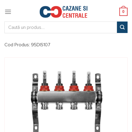
Skip
to
0
content
Caută:
Cod Produs:
95DIS107