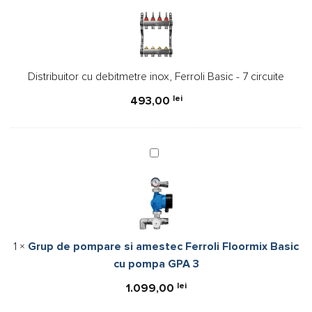
debitmetre
inox,
Ferroli
Basic
Distribuitor cu debitmetre inox, Ferroli Basic - 7 circuite
-
7
lei
493,00
circuite
Grup
de
pompare
si
amestec
Ferroli
1
×
Grup de pompare si amestec Ferroli Floormix Basic
Floormix
cu pompa GPA 3
Basic
cu
lei
1.099,00
pompa