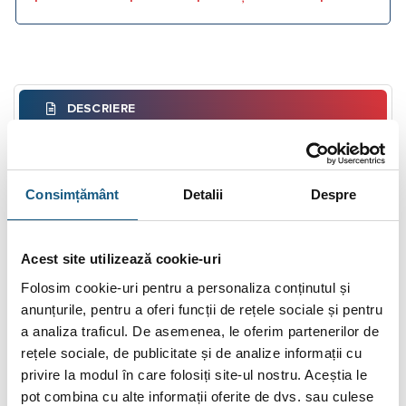
DESCRIERE
INFORMAȚII SUPLIMENTARE
BRAND
Consimțământ
Detalii
Despre
RECENZII (0)
Acest site utilizează cookie-uri
Distribuitor HERZ Pumpfix din otel pentru 5
Folosim cookie-uri pentru a personaliza conținutul și
grupuri de pompare DN25
anunțurile, pentru a oferi funcții de rețele sociale și pentru
Descriere:
a analiza traficul. De asemenea, le oferim partenerilor de
rețele sociale, de publicitate și de analize informații cu
Distribuitorul HERZ PUMPFIX este un produs de calitate
privire la modul în care folosiți site-ul nostru. Aceștia le
superioara care este asamblat si testat sub presiune in timpul
pot combina cu alte informații oferite de dvs. sau culese
procesului de fabricatie cu un control constant al calitatii.