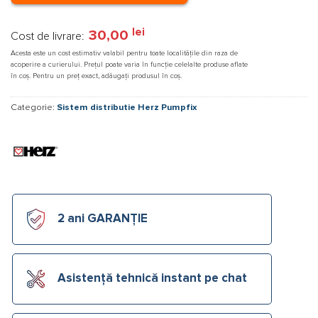
lei
30,00
Cost de livrare:
Acesta este un cost estimativ valabil pentru toate localitățile din raza de
acoperire a curierului. Prețul poate varia în funcție celelalte produse aflate
în coș. Pentru un preț exact, adăugați produsul în coș.
Categorie:
Sistem distributie Herz Pumpfix
2 ani GARANȚIE
Asistență tehnică instant pe chat