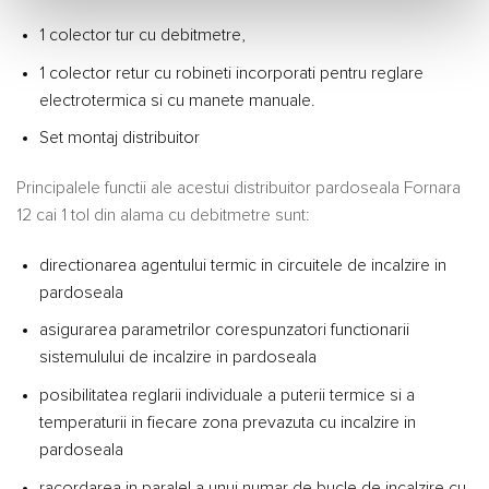
1 colector tur cu debitmetre,
1 colector retur cu robineti incorporati pentru reglare
electrotermica si cu manete manuale.
Set montaj distribuitor
Principalele functii ale acestui distribuitor pardoseala Fornara
12 cai 1 tol din alama cu debitmetre sunt:
directionarea agentului termic in circuitele de incalzire in
pardoseala
asigurarea parametrilor corespunzatori functionarii
sistemulului de incalzire in pardoseala
posibilitatea reglarii individuale a puterii termice si a
temperaturii in fiecare zona prevazuta cu incalzire in
pardoseala
racordarea in paralel a unui numar de bucle de incalzire cu