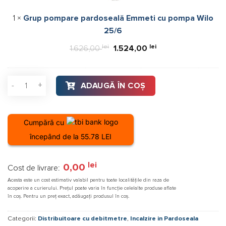
pompa
1
×
Grup pompare pardoseală Emmeti cu pompa Wilo
Wilo
25/6
25/6
lei
Prețul
lei
Prețul
1.626,00
1.524,00
inițial
curent
a
este:
Cantitate Distribuitor pardoseală Fornara 12 cai 1 tol din al
ADAUGĂ ÎN COȘ
fost:
1.524,00 lei.
1.626,00 lei.
Cumpără cu
începând de la 55.78 LEI
lei
0,00
Cost de livrare:
Acesta este un cost estimativ valabil pentru toate localitățile din raza de
acoperire a curierului. Prețul poate varia în funcție celelalte produse aflate
în coș. Pentru un preț exact, adăugați produsul în coș.
Categorii:
Distribuitoare cu debitmetre
,
Incalzire in Pardoseala