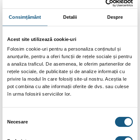
Trimite-ne o
cerere de ofertă
acum!
Cere Ofertă
Consimțământ
Detalii
Despre
Plata în Rate prin Credit Instant
378.50
De la
lei/lună în
lunare de la
Acest site utilizează cookie-uri
tbi bank
Folosim cookie-uri pentru a personaliza conținutul și
anunțurile, pentru a oferi funcții de rețele sociale și pentru
a analiza traficul. De asemenea, le oferim partenerilor de
Fotografiile produselor au caracter informativ și pot
rețele sociale, de publicitate și de analize informații cu
conține accesorii neincluse în pachetele standard. De
privire la modul în care folosiți site-ul nostru. Aceștia le
asemenea, unele specificații pot fi modificate de către
pot combina cu alte informații oferite de dvs. sau culese
producător fără preaviz sau pot conține erori de operare.
în urma folosirii serviciilor lor.
Selecția
Necesare
consimțământului
DESCRIERE
INFORMAȚII SUPLIMENTARE