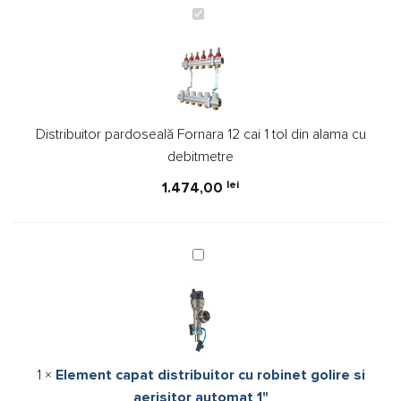
Distribuitor
pardoseală
Fornara
12
cai
1
Distribuitor pardoseală Fornara 12 cai 1 tol din alama cu
tol
debitmetre
din
alama
lei
1.474,00
cu
debitmetre
Element
capat
distribuitor
cu
robinet
golire
1
×
Element capat distribuitor cu robinet golire si
si
aerisitor automat 1"
aerisitor