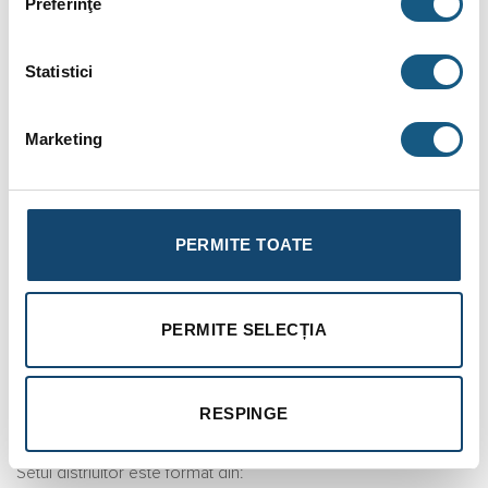
Preferinţe
BRAND
Statistici
RECENZII (0)
Marketing
Distribuitor pardoseala Fornara 12 cai 1 tol din alama cu
debitmetre
Set distribuitor tur-retur cu debitmetru (1″: 0-2,5 l/min*) pe
distribuitorul tur si insertie termostatabila pentru distribuitorul
PERMITE TOATE
retur ,console si conexiuni EK.
Sistemelele de distributie sunt elemente de maxima
PERMITE SELECȚIA
importanta intr-o importanta in orice instalatie de incalzire in
pardoseala. Rolul principal consta in asigurararea distributiei
agentului termic in suprafata radianta si regularizarea debitelor
RESPINGE
acestuia pe fiecare bucla
Setul distriuitor este format din: