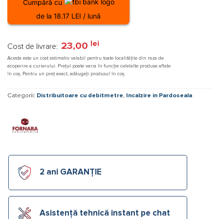
Cumpără cu
de la 18.17 LEI / lună
lei
23,00
Cost de livrare:
Acesta este un cost estimativ valabil pentru toate localitățile din raza de
acoperire a curierului. Prețul poate varia în funcție celelalte produse aflate
în coș. Pentru un preț exact, adăugați produsul în coș.
Categorii:
Distribuitoare cu debitmetre
,
Incalzire in Pardoseala
2 ani GARANȚIE
Asistență tehnică instant pe chat