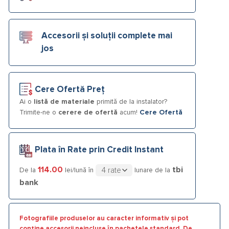
Accesorii și soluții complete mai
jos
Cere Ofertă Preț
Ai o
listă de materiale
primită de la instalator?
Trimite-ne o
cerere de ofertă
acum!
Cere Ofertă
Plata în Rate prin Credit Instant
114.00
tbi
De la
lei/lună în
lunare de la
bank
Fotografiile produselor au caracter informativ și pot
conține accesorii neincluse în pachetele standard. De