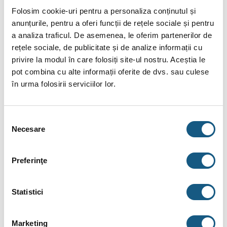
Folosim cookie-uri pentru a personaliza conținutul și
BRAND
anunțurile, pentru a oferi funcții de rețele sociale și pentru
a analiza traficul. De asemenea, le oferim partenerilor de
RECENZII (1)
rețele sociale, de publicitate și de analize informații cu
privire la modul în care folosiți site-ul nostru. Aceștia le
Distribuitor pardoseala Fornara 3 cai 1″ din alama cu
pot combina cu alte informații oferite de dvs. sau culese
debitmetre
în urma folosirii serviciilor lor.
Sistemelele de distributie sunt elemente de maxima
importanta intr-o importanta in orice instalatie de incalzire in
pardoseala. Rolul principal consta in asigurararea distributiei
Selecția
Necesare
consimțământului
agentului termic in suprafata radianta si regularizarea debitelor
acestuia pe fiecare bucla
Preferinţe
Setul distriuitor este format din:
1 colector tur cu debitmetre,
Statistici
1 colector retur cu robineti incorporati pentru reglare
electrotermica si cu manete manuale.
Marketing