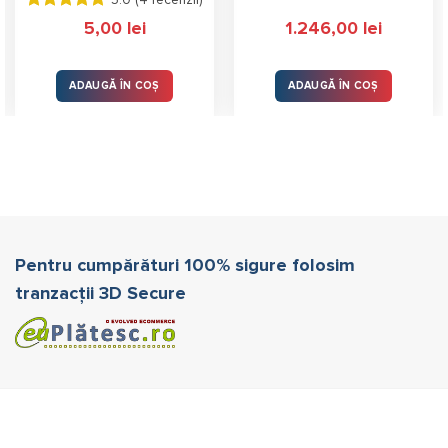
5.0 (
4 recenzii
)
Evaluat la
5,00
lei
1.246,00
lei
5.00
stele
din 5
ADAUGĂ ÎN COȘ
ADAUGĂ ÎN COȘ
Pentru cumpărături 100% sigure folosim
tranzacții 3D Secure