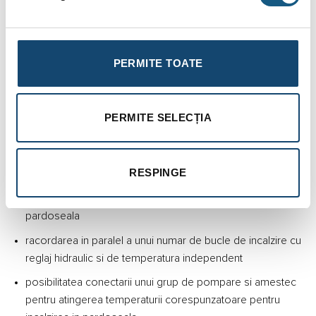
Set montaj distribuitor
Principalele functii ale sistemelor de
PERMITE TOATE
distribuitoarelor/colectoarelor sunt:
directionarea agentului termic in circuitele de incalzire in
pardoseala
PERMITE SELECȚIA
asigurarea parametrilor corespunzatori functionarii
sistemulului de incalzire in pardoseala
RESPINGE
posibilitatea reglarii individuale a puterii termice si a
temperaturii in fiecare zona prevazuta cu incalzire in
pardoseala
racordarea in paralel a unui numar de bucle de incalzire cu
reglaj hidraulic si de temperatura independent
posibilitatea conectarii unui grup de pompare si amestec
pentru atingerea temperaturii corespunzatoare pentru