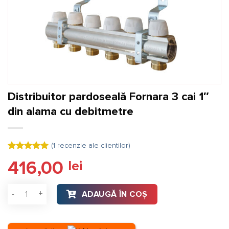
Distribuitor pardoseală Fornara 3 cai 1″
din alama cu debitmetre
(
1
recenzie ale clientilor)
Evaluat la
416,00
lei
5.00
din 5
pe baza
unei
Cantitate Distribuitor pardoseală Fornara 3 cai 1″ din alama
singure
ADAUGĂ ÎN COȘ
evaluări