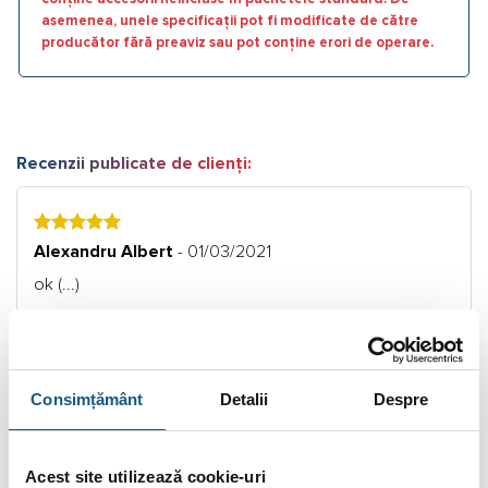
asemenea, unele specificații pot fi modificate de către
producător fără preaviz sau pot conține erori de operare.
Recenzii publicate de clienți:
5
Alexandru Albert
- 01/03/2021
ok (...)
Citește Mai Mult.
Citește toate recenziile.
Consimțământ
Detalii
Despre
DESCRIERE
INFORMAȚII SUPLIMENTARE
Acest site utilizează cookie-uri