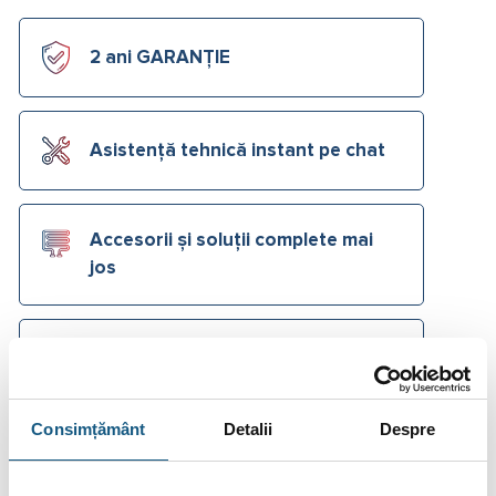
2 ani GARANȚIE
Asistență tehnică instant pe chat
Accesorii și soluții complete mai
jos
Cere Ofertă Preț
Ai o
listă de materiale
primită de la instalator?
Trimite-ne o
cerere de ofertă
acum!
Cere Ofertă
Consimțământ
Detalii
Despre
Plata în Rate prin Credit Instant