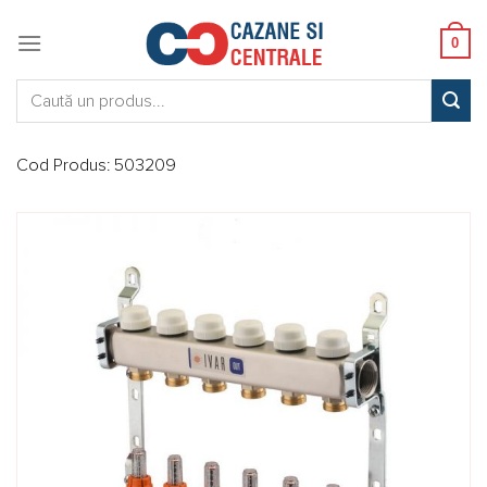
Skip
to
0
content
Caută:
Cod Produs:
503209