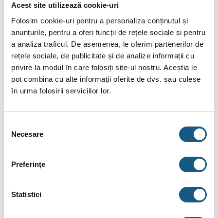
Acest site utilizează cookie-uri
263.18
tbi
De la
lei/lună în
lunare de la
Folosim cookie-uri pentru a personaliza conținutul și
bank
anunțurile, pentru a oferi funcții de rețele sociale și pentru
a analiza traficul. De asemenea, le oferim partenerilor de
rețele sociale, de publicitate și de analize informații cu
Fotografiile produselor au caracter informativ și pot
privire la modul în care folosiți site-ul nostru. Aceștia le
conține accesorii neincluse în pachetele standard. De
pot combina cu alte informații oferite de dvs. sau culese
asemenea, unele specificații pot fi modificate de către
în urma folosirii serviciilor lor.
producător fără preaviz sau pot conține erori de operare.
Selecția
Necesare
consimțământului
DESCRIERE
Preferinţe
INFORMAȚII SUPLIMENTARE
BRAND
Statistici
RECENZII (0)