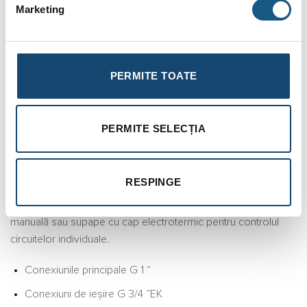
Marketing
Distribuitor pardoseala Ivar 9 cai, 1 tol cu debitmetre
inox
Set distribuitor tur-retur cu debitmetru FLUXER (0-5 l/min),
PERMITE TOATE
insertie termostatabila cu capac de protectie pentru
distribuitorul retur, console si conexiuni EK.
PERMITE SELECȚIA
Datorită ecranelor de
blocare
micrometrice
sau
regulatoarelor de debit
, colectorii din
oțel inoxidabil Fluxer IVAR garantează echilibrarea perfectă a
RESPINGE
sistemului, evitând risipa de energie și asigurând confortul
ambiental maxim. Sunt echipate cu supape de închidere
manuală sau supape cu cap electrotermic pentru controlul
circuitelor individuale.
Conexiunile principale G 1 “
Conexiuni de ieșire G 3/4 ”EK