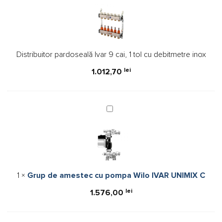
Ivar
9
cai,
1
Distribuitor pardoseală Ivar 9 cai, 1 tol cu debitmetre inox
tol
cu
lei
1.012,70
debitmetre
inox
Grup
de
amestec
cu
pompa
Wilo
1
×
Grup de amestec cu pompa Wilo IVAR UNIMIX C
IVAR
UNIMIX
lei
1.576,00
C