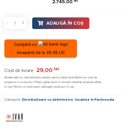
lei
2.745,00
oxigen
,
colac
Cantitate Distribuitor pardoseală Ivar 9 cai, 1 tol cu debitmet
ADAUGĂ ÎN COȘ
600
ml
Cumpără cu
începând de la 39.38 LEI
lei
29,00
Cost de livrare:
Acesta este un cost estimativ valabil pentru toate localitățile din raza de
acoperire a curierului. Prețul poate varia în funcție celelalte produse aflate
în coș. Pentru un preț exact, adăugați produsul în coș.
Categorii:
Distribuitoare cu debitmetre
,
Incalzire in Pardoseala