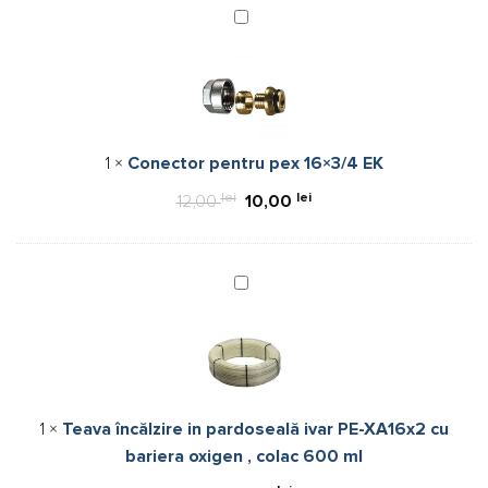
Conector
pentru
pex
16×3/4
EK
1
×
Conector pentru pex 16×3/4 EK
lei
Prețul
lei
Prețul
12,00
10,00
inițial
curent
a
este:
fost:
10,00 lei.
Teava
încălzire
12,00 lei.
in
pardoseală
ivar
PE-
1
×
Teava încălzire in pardoseală ivar PE-XA16x2 cu
XA16x2
bariera oxigen , colac 600 ml
cu
bariera