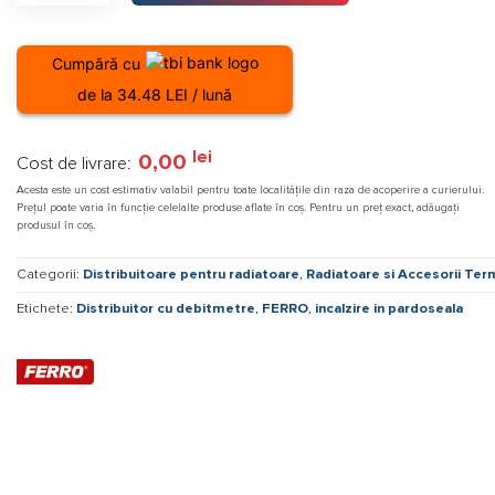
Cumpără cu
de la 34.48 LEI / lună
lei
0,00
Cost de livrare:
Acesta este un cost estimativ valabil pentru toate localitățile din raza de acoperire a curierului.
Prețul poate varia în funcție celelalte produse aflate în coș. Pentru un preț exact, adăugați
produsul în coș.
Categorii:
Distribuitoare pentru radiatoare
,
Radiatoare si Accesorii Ter
Etichete:
Distribuitor cu debitmetre
,
FERRO
,
incalzire in pardoseala