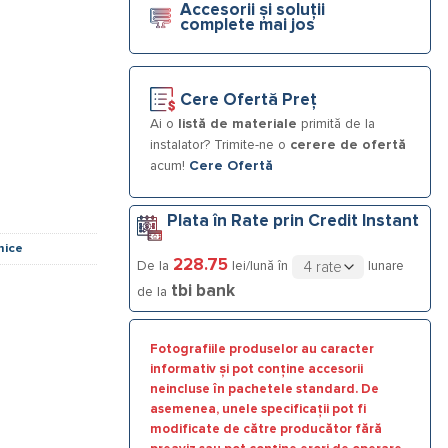
Accesorii și soluții
complete mai jos
Cere Ofertă Preț
Ai o
listă de materiale
primită de la
instalator? Trimite-ne o
cerere de ofertă
acum!
Cere Ofertă
Plata în Rate prin Credit Instant
mice
228.75
De la
lei/lună în
lunare
tbi bank
de la
Fotografiile produselor au caracter
informativ și pot conține accesorii
neincluse în pachetele standard. De
asemenea, unele specificații pot fi
modificate de către producător fără