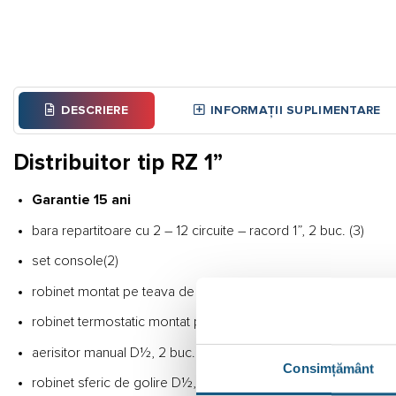
DESCRIERE
INFORMAȚII SUPLIMENTARE
Distribuitor tip RZ 1”
Garantie 15 ani
bara repartitoare cu 2 – 12 circuite – racord 1”, 2 buc. (3)
set console(2)
robinet montat pe teava de alimentare (7)
robinet termostatic montat pe retur cu posibilitatea de a atas
aerisitor manual D½, 2 buc. (5)
Consimțământ
robinet sferic de golire D½, 2 buc. (6)