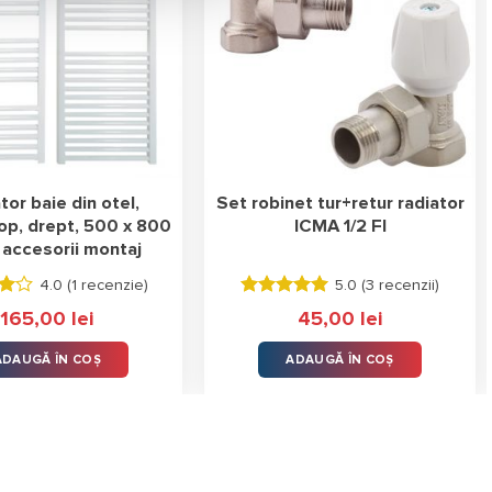
tor baie din otel,
Set robinet tur+retur radiator
op, drept, 500 x 800
ICMA 1/2 FI
accesorii montaj
4.0 (
1 recenzie
)
5.0 (
3 recenzii
)
Evaluat la
165,00
lei
45,00
lei
5.00
stele
in
din 5
ADAUGĂ ÎN COȘ
ADAUGĂ ÎN COȘ