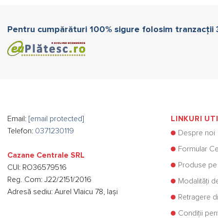
Pentru cumpărături 100% sigure folosim tranzacții
Email:
[email protected]
LINKURI UT
Telefon:
0371230119
Despre noi
Formular Ce
Cazane Centrale SRL
Produse pe
CUI: RO36579516
Reg. Com: J22/2151/2016
Modalități d
Adresă sediu: Aurel Vlaicu 78, Iași
Retragere di
Condiții pe