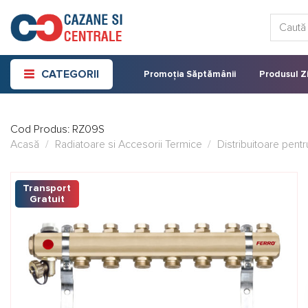
Skip
Caută:
to
content
CATEGORII
Promoția Săptămânii
Produsul Zi
Cod Produs:
RZ09S
Acasă
/
Radiatoare si Accesorii Termice
/
Distribuitoare pentr
Transport
Gratuit