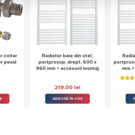
r coltar
Radiator baie din otel,
Radia
r pexal
portprosop, drept, 600 x
portpros
960 mm + accesorii montaj
mm + 
Evaluat
219,00
lei
la
4.00
stele d
5
Ș
ADAUGĂ ÎN COȘ