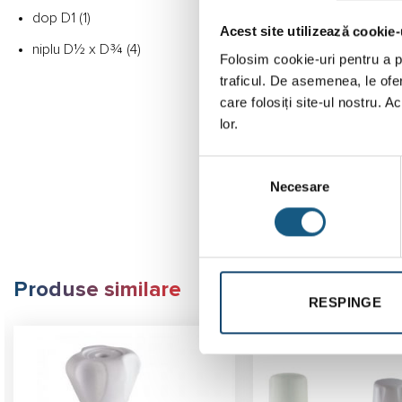
dop D1 (1)
Acest site utilizează cookie-
niplu D½ x D¾ (4)
Folosim cookie-uri pentru a pe
traficul. De asemenea, le ofer
care folosiți site-ul nostru. A
lor.
Selecția
Necesare
consimțământului
Produse similare
RESPINGE