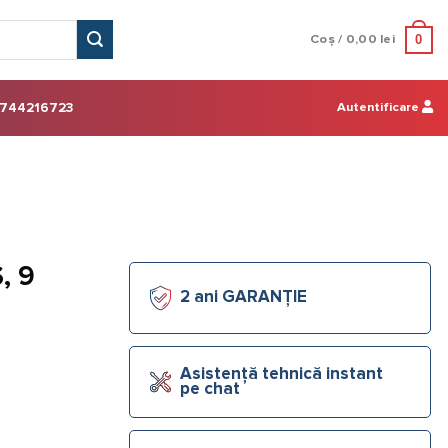
0
Coș /
0,00
lei
Autentificare
744216723
, 9
2 ani GARANȚIE
Asistență tehnică instant
pe chat
, 1''