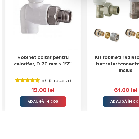
Robinet coltar pentru
Kit robineti radiato
calorifer, D 20 mm x 1/2″
tur+retur+conecto
inclus
5.0 (
5 recenzii
)
Evaluat la
19,00
lei
61,00
lei
5.00
stele
din 5
ADAUGĂ ÎN COȘ
ADAUGĂ ÎN CO