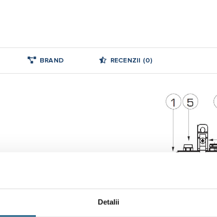
BRAND
RECENZII (0)
a capul termoelectric (9)
Detalii