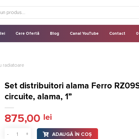
lei
Cere Ofertă
Blog
Canal YouTube
Contact
0
u radiatoare
Set distribuitori alama Ferro RZ09S
circuite, alama, 1”
875,00
lei
Cantitate Set distribuitori alama Ferro RZ09S, 9 circuite, alama
ADAUGĂ ÎN COȘ