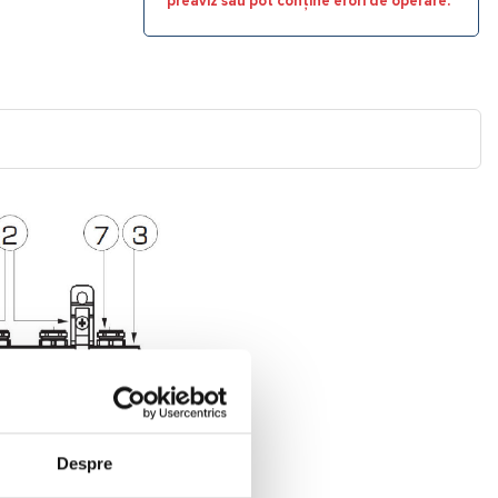
preaviz sau pot conține erori de operare.
Despre