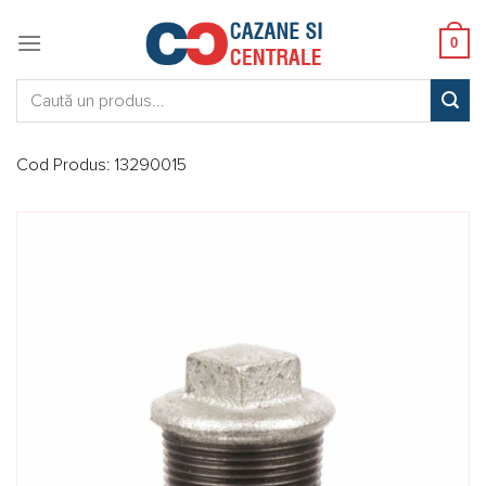
Skip
to
0
content
Caută:
Cod Produs:
13290015