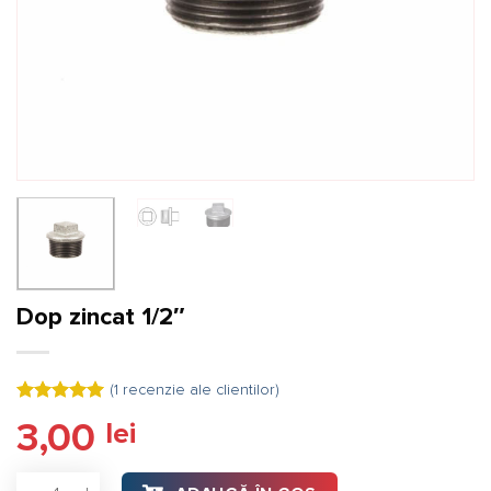
Dop zincat 1/2″
(
1
recenzie ale clientilor)
Evaluat la
3,00
lei
5.00
din 5
pe baza
unei
Cantitate Dop zincat 1/2″
singure