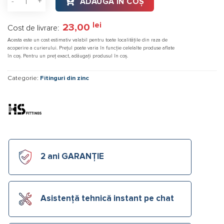
ADAUGĂ ÎN COȘ
evaluări
lei
23,00
Cost de livrare:
Acesta este un cost estimativ valabil pentru toate localitățile din raza de
acoperire a curierului. Prețul poate varia în funcție celelalte produse aflate
în coș. Pentru un preț exact, adăugați produsul în coș.
Categorie:
Fitinguri din zinc
2 ani GARANȚIE
Asistență tehnică instant pe chat