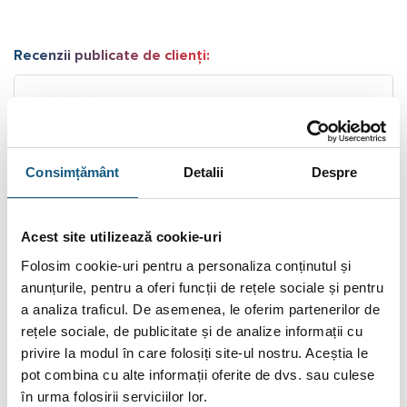
Recenzii publicate de clienți:
5
CONSTANTIN P.
- 22/08/2025
(...)
Consimțământ
Detalii
Despre
Citește Mai Mult.
Citește toate recenziile.
Acest site utilizează cookie-uri
Folosim cookie-uri pentru a personaliza conținutul și
DESCRIERE
anunțurile, pentru a oferi funcții de rețele sociale și pentru
a analiza traficul. De asemenea, le oferim partenerilor de
INFORMAȚII SUPLIMENTARE
rețele sociale, de publicitate și de analize informații cu
privire la modul în care folosiți site-ul nostru. Aceștia le
BRAND
pot combina cu alte informații oferite de dvs. sau culese
RECENZII (1)
în urma folosirii serviciilor lor.