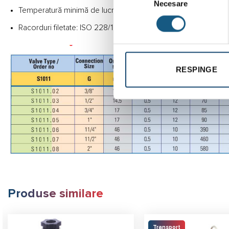
Necesare
consimțământului
Temperatură minimă de lucru: 4oC (fără îngheț)
Racorduri filetate: ISO 228/1 cilindric
RESPINGE
Produse similare
Transport