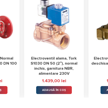
k Normal
Electroventil alama, Tork
Electro
80 DN 100
S1030 DN 50 (2″), normal
deschis
inchis, garnitura NBR,
alimentare 230V
ei
1.439,00
lei
Ș
ADAUGĂ ÎN COȘ