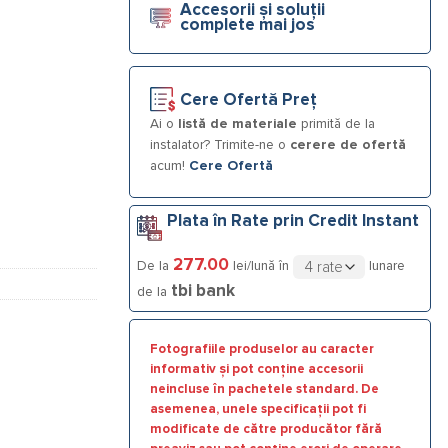
Accesorii și soluții
al deschis, garnitura NBR, alimentare 230V
complete mai jos
Cere Ofertă Preț
Ai o
listă de materiale
primită de la
instalator? Trimite-ne o
cerere de ofertă
acum!
Cere Ofertă
Plata în Rate prin Credit Instant
277.00
De la
lei/lună în
lunare
tbi bank
de la
Fotografiile produselor au caracter
informativ și pot conține accesorii
neincluse în pachetele standard. De
asemenea, unele specificații pot fi
modificate de către producător fără