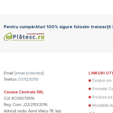
Pentru cumpărături 100% sigure folosim tranzacții
Email:
[email protected]
LINKURI UT
Telefon:
0371230119
Despre noi
Formular Ce
Cazane Centrale SRL
Produse pe
CUI: RO36579516
Reg. Com: J22/2151/2016
Modalități d
Adresă sediu: Aurel Vlaicu 78, Iași