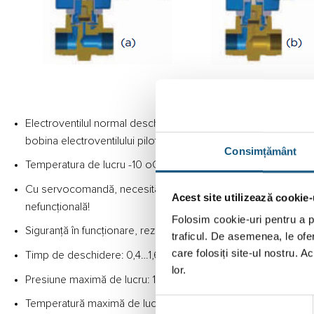
Electroventilul normal deschis NO rămâne deschis până la aplic
bobina electroventilului pilot de comandă; întreruperea tensi
Consimțământ
Temperatura de lucru -10 oC … +80 oC; Nu se utilizează pentr
Cu servocomandă, necesită o presiune diferenţială minimă la 
Acest site utilizează cookie-
nefuncțională!
Folosim cookie-uri pentru a pe
Siguranţă în funcţionare, rezistenţă la coroziune (corp din ala
traficul. De asemenea, le ofer
care folosiți site-ul nostru. A
Timp de deschidere: 0,4…1,6 secunde; Timp de închidere: 1
lor.
Presiune maximă de lucru: 16 bar
Selecția
Temperatură maximă de lucru: 70oC