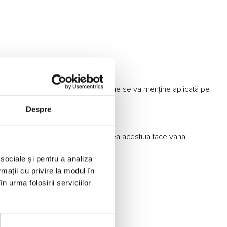
iția închis cât timp această tensiune se va menține aplicată pe
Despre
 este marcat pe corp! Nerespectarea acestuia face vana
 sociale și pentru a analiza
calitate şi performanţă foarte bune.
rmații cu privire la modul în
n urma folosirii serviciilor