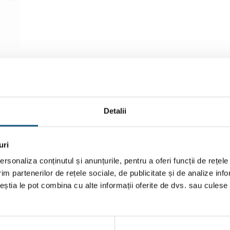
area tensiunii de comandă la electroventilul pilot și va păstra poz
unii de comandă duce la deschiderea electroventilului
Detalii
u fluide periculoase din grupa 1 PED
intrare de 0,35 sau 0,5 bar. Atenție la montaj! Sensul de curgere
uri
rsonaliza conținutul și anunțurile, pentru a oferi funcții de rețele
mă, elemente interne din alamă sau oțel inox), timp de viaţă ridicat, 
im partenerilor de rețele sociale, de publicitate și de analize info
ceștia le pot combina cu alte informații oferite de dvs. sau culese î
…2 secunde