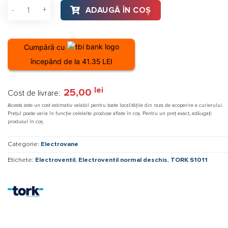
Cantitate Electroventil alama, Tork S1011 DN 40 (1"1/2), norm
ADAUGĂ ÎN COȘ
Cumpără cu
începând de la 41.35 LEI
lei
25,00
Cost de livrare:
Acesta este un cost estimativ valabil pentru toate localitățile din raza de acoperire a curierului.
Prețul poate varia în funcție celelalte produse aflate în coș. Pentru un preț exact, adăugați
produsul în coș.
Categorie:
Electrovane
Etichete:
Electroventil
,
Electroventil normal deschis
,
TORK S1011