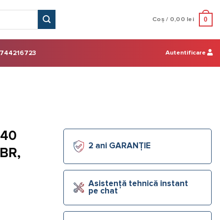
0
Coș /
0,00
lei
Autentificare
744216723
 40
2 ani GARANȚIE
NBR,
Asistență tehnică instant
pe chat