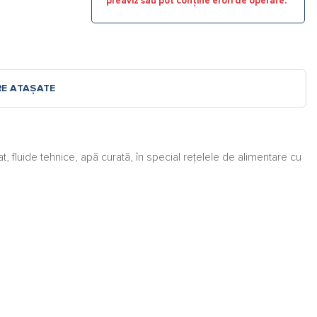
preaviz sau pot conține erori de operare.
RE ATAȘATE
, fluide tehnice, apă curată, în special rețelele de alimentare cu