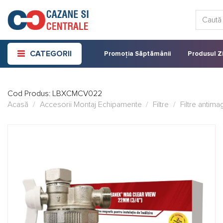
Skip
Caută:
to
content
CATEGORII
Promoția Săptămânii
Produsul Zi
Cod Produs:
LBXCMCV022
Acasă
/
Accesorii Montaj Echipamente
/
Filtre
/
Filtre antima