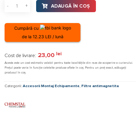
Cantitate Filtru transparent antimagnetita pentru instalat
ADAUGĂ ÎN COȘ
Cumpără cu
de la 12.23 LEI / lună
lei
23,00
Cost de livrare:
Acesta este un cost estimativ valabil pentru toate localitățile din raza de acoperire a curierului.
Prețul poate varia în funcție celelalte produse aflate în coș. Pentru un preț exact, adăugați
produsul în coș.
Categorii:
Accesorii Montaj Echipamente
,
Filtre antimagnetita