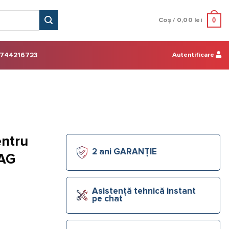
0
Coș /
0,00
lei
Autentificare
744216723
entru
2 ani GARANȚIE
MAG
Asistență tehnică instant
pe chat