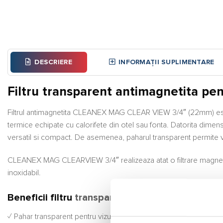
DESCRIERE
INFORMAȚII SUPLIMENTARE
Filtru transparent antimagnetita p
Filtrul antimagnetita CLEANEX MAG CLEAR VIEW 3/4″ (22mm) este o
termice echipate cu calorifete din otel sau fonta. Datorita dimensi
versatil si compact. De asemenea, paharul transparent permite vi
CLEANEX MAG CLEARVIEW 3/4″ realizeaza atat o filtrare magnetica 
inoxidabil.
Beneficii filtru
transparent
antimagnetita
✓ Pahar transparent pentru vizualizarea rapida a depunerilor