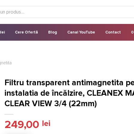
lei
Cere Ofertă
Blog
Canal YouTube
Contact
0
gnetita
Filtru transparent antimagnetita p
instalatia de încălzire, CLEANEX 
CLEAR VIEW 3/4 (22mm)
249,00
lei