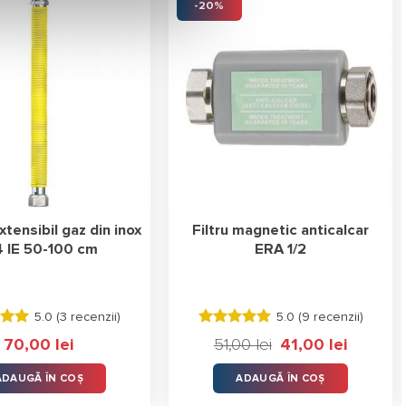
-20%
tensibil gaz din inox
Filtru magnetic anticalcar
4 IE 50-100 cm
ERA 1/2
5.0 (
3 recenzii
)
5.0 (
9 recenzii
)
 la
Evaluat la
70,00
lei
51,00
lei
Prețul
41,00
lei
Prețul
ele
5.00
stele
inițial
curent
din 5
a
este:
ADAUGĂ ÎN COȘ
ADAUGĂ ÎN COȘ
fost:
41,00 lei.
51,00 lei.