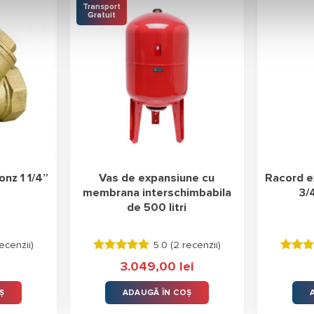
Transport
Gratuit
onz 1 1/4”
Vas de expansiune cu
Racord ex
membrana interschimbabila
3/
de 500 litri
ecenzii
)
5.0 (
2 recenzii
)
Evaluat la
Evaluat
3.049,00
lei
5.00
stele
5.00
st
din 5
din 5
Ș
ADAUGĂ ÎN COȘ