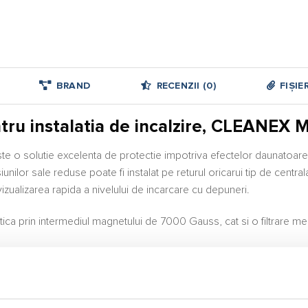
BRAND
RECENZII (0)
FIȘIE
entru instalatia de incalzire, CLEAN
 solutie excelenta de protectie impotriva efectelor daunatoare ale 
unilor sale reduse poate fi instalat pe returul oricarui tip de centr
zualizarea rapida a nivelului de incarcare cu depuneri.
prin intermediul magnetului de 7000 Gauss, cat si o filtrare mecan