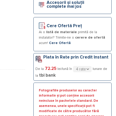
Accesorii și soluții
ia de încălzire, CLEANEX MAG CLEAR VIEW 3/4 (22mm)
complete mai jos
Cere Ofertă Preț
Ai o
listă de materiale
primită de la
instalator? Trimite-ne o
cerere de ofertă
acum!
Cere Ofertă
Plata în Rate prin Credit Instant
72.25
De la
lei/lună în
lunare de
tbi bank
la
Fotografiile produselor au caracter
informativ și pot conține accesorii
neincluse în pachetele standard. De
asemenea, unele specificații pot fi
modificate de către producător fără