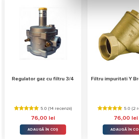
Regulator gaz cu filtru 3/4
Filtru impuritati Y Br
5.0 (
14 recenzii
)
5.0 (
2 r
Evaluat la
Evaluat la
76,00
lei
76,00
lei
5.00
stele
5.00
stele
din 5
din 5
ADAUGĂ ÎN COȘ
ADAUGĂ ÎN CO
i.