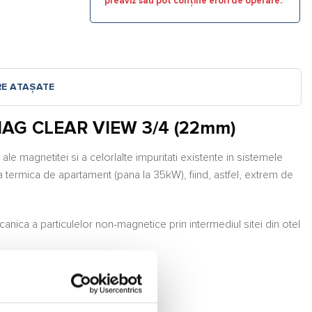
preaviz sau pot conține erori de operare.
RE ATAȘATE
EX MAG CLEAR VIEW 3/4 (22mm)
magnetitei si a celorlalte impuritati existente in sistemele
ala termica de apartament (pana la 35kW), fiind, astfel, extrem de
ica a particulelor non-magnetice prin intermediul sitei din otel