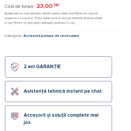
lei
23,00
Cost de livrare:
Acesta este un cost estimativ valabil pentru toate localitățile din raza de
acoperire a curierului. Prețul poate varia în funcție celelalte produse aflate
în coș. Pentru un preț exact, adăugați produsul în coș.
Categorie:
Accesorii pompe de recirculare
2 ani GARANȚIE
Asistență tehnică instant pe chat
Accesorii și soluții complete mai
jos