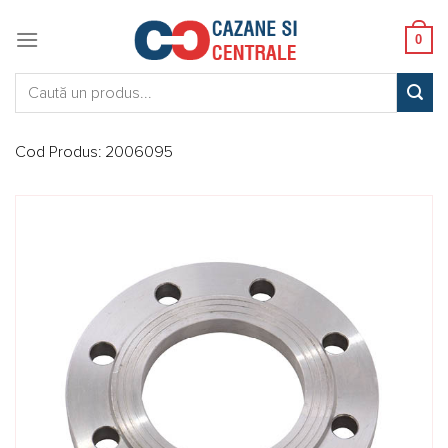
Skip
to
0
content
Caută:
Cod Produs:
2006095