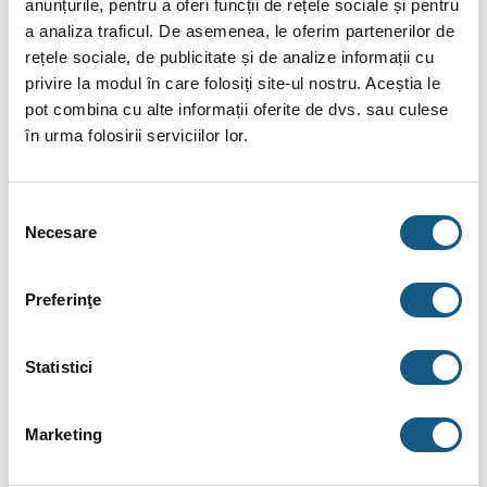
anunțurile, pentru a oferi funcții de rețele sociale și pentru
a analiza traficul. De asemenea, le oferim partenerilor de
DESCRIERE
rețele sociale, de publicitate și de analize informații cu
privire la modul în care folosiți site-ul nostru. Aceștia le
INFORMAȚII SUPLIMENTARE
pot combina cu alte informații oferite de dvs. sau culese
în urma folosirii serviciilor lor.
RECENZII (0)
Flansa plata DN100, PN16
Selecția
Necesare
Descriere:
consimțământului
Flansa plata are diametrul nominal 100 mm si poate fi utilizat in
lucrari cu presiuni de pana la 16 bar. Aceasta are rolul de a fixa
Preferinţe
etans doua componente, permitand imbinarea prin sudura cu
un stut filetat din otel sau imbinarea cu o flansa filetat pentru
Statistici
trecerea la alt tip de instalatie.
Marketing
Produse similare