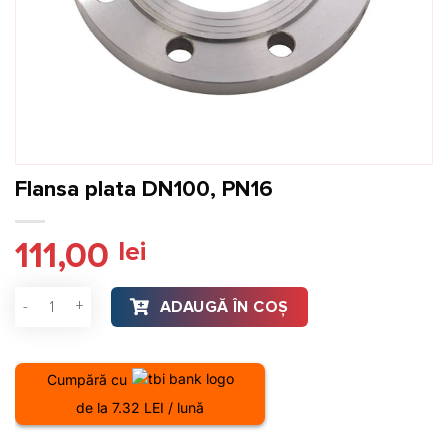
Flansa plata DN100, PN16
111,00
lei
Cantitate Flansa plata DN100, PN16
ADAUGĂ ÎN COȘ
Cumpără cu
de la 7.32 LEI / lună