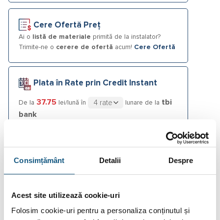
Cere Ofertă Preț
Ai o
listă de materiale
primită de la instalator?
Trimite-ne o
cerere de ofertă
acum!
Cere Ofertă
Plata în Rate prin Credit Instant
37.75
tbi
De la
lei/lună în
lunare de la
bank
Fotografiile produselor au caracter informativ și pot
conține accesorii neincluse în pachetele standard. De
Consimțământ
Detalii
Despre
asemenea, unele specificații pot fi modificate de către
producător fără preaviz sau pot conține erori de operare.
Acest site utilizează cookie-uri
Folosim cookie-uri pentru a personaliza conținutul și