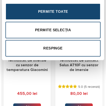
PERMITE TOATE
PERMITE SELECȚIA
RESPINGE
Termostat de imersie
Termostat de contact
cu senzor de
Salus AT10F cu senzor
temperatura Giacomini
de imersie
5.0 (
5 recenzii
)
Evaluat la
455,00
lei
80,00
lei
5.00
stele
din 5