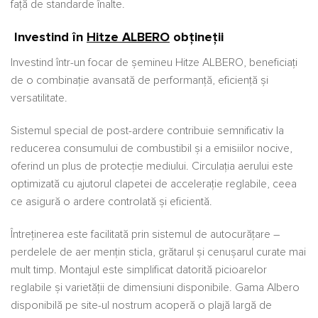
față de standarde înalte.
Investind în
Hitze ALBERO
obțineții
Investind într-un focar de șemineu Hitze ALBERO, beneficiați
de o combinație avansată de performanță, eficiență și
versatilitate.
Sistemul special de post-ardere contribuie semnificativ la
reducerea consumului de combustibil și a emisiilor nocive,
oferind un plus de protecție mediului. Circulația aerului este
optimizată cu ajutorul clapetei de accelerație reglabile, ceea
ce asigură o ardere controlată și eficientă.
Întreținerea este facilitată prin sistemul de autocurățare –
perdelele de aer mențin sticla, grătarul și cenușarul curate mai
mult timp. Montajul este simplificat datorită picioarelor
reglabile și varietății de dimensiuni disponibile. Gama Albero
disponibilă pe site-ul nostrum acoperă o plajă largă de