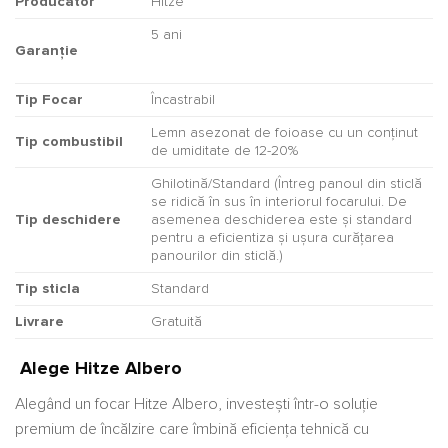
Producător
Hitze
5 ani
Garanție
Tip Focar
Încastrabil
Lemn asezonat de foioase cu un conținut
Tip combustibil
de umiditate de 12-20%
Ghilotină/Standard (Întreg panoul din sticlă
se ridică în sus în interiorul focarului. De
Tip deschidere
asemenea deschiderea este și standard
pentru a eficientiza și ușura curățarea
panourilor din sticlă.)
Tip sticla
Standard
Livrare
Gratuită
Alege Hitze Albero
Alegând un focar Hitze Albero, investești într-o soluție
premium de încălzire care îmbină eficiența tehnică cu