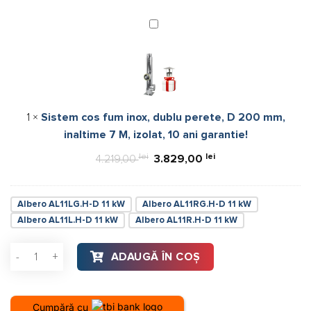
5
ani!
Sistem
cos
fum
inox,
dublu
perete,
1
×
Sistem cos fum inox, dublu perete, D 200 mm,
D
inaltime 7 M, izolat, 10 ani garantie!
200
mm,
lei
Prețul
lei
Prețul
4.219,00
3.829,00
inaltime
inițial
curent
7
a
este:
M,
Albero AL11LG.H-D 11 kW
Albero AL11RG.H-D 11 kW
fost:
3.829,00 lei.
izolat,
Albero AL11L.H-D 11 kW
Albero AL11R.H-D 11 kW
4.219,00 lei.
10
ani
Cantitate Focar pentru șemineu pe colt stânga (L), Hitze Alb
ADAUGĂ ÎN COȘ
garantie!
Cumpără cu