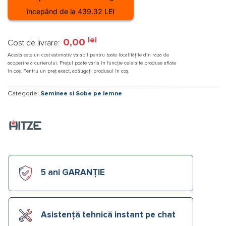
începând de la 439.32 LEI
lei
0,00
Cost de livrare:
Acesta este un cost estimativ valabil pentru toate localitățile din raza de
acoperire a curierului. Prețul poate varia în funcție celelalte produse aflate
în coș. Pentru un preț exact, adăugați produsul în coș.
Categorie:
Seminee si Sobe pe lemne
5 ani GARANȚIE
Asistență tehnică instant pe chat