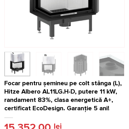
Focar pentru șemineu pe colt stânga (L),
Hitze Albero AL11LG.H-D, putere 11 kW,
randament 83%, clasa energetică A+,
certificat EcoDesign. Garanție 5 ani!
15.352,00
lei