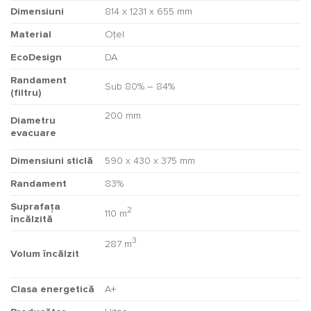
Dimensiuni
814 x 1231 x 655 mm
Material
Oțel
EcoDesign
DA
Randament
Sub 80% – 84%
(filtru)
200 mm
Diametru
evacuare
Dimensiuni sticlă
590 x 430 x 375 mm
Randament
83%
Suprafața
2
110 m
încălzită
3
287 m
Volum încălzit
Clasa energetică
A+