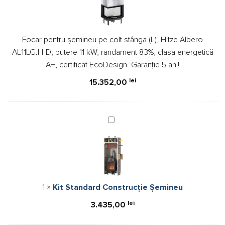
pe
colt
stânga
Focar pentru șemineu pe colt stânga (L), Hitze Albero
(L),
AL11LG.H-D, putere 11 kW, randament 83%, clasa energetică
Hitze
A+, certificat EcoDesign. Garanție 5 ani!
Albero
AL11LG.H-
lei
15.352,00
D,
putere
11
Kit
kW,
Standard
randament
Construcție
83%,
Șemineu
clasa
energetică
A+,
1
×
Kit Standard Construcție Șemineu
certificat
EcoDesign.
lei
3.435,00
Garanție