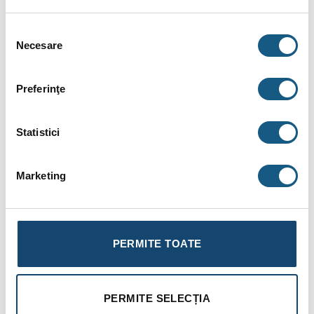
Selecția
Necesare
consimțământului
Componentă
Descriere tehnică
Preferinţe
Hitze Albero AL11LG.H-D – Focar de șemineu cu
Model
sticlă laterală stânga, deschidere tip ghilotină
sau standard pentru mentenanță și curățare.
Statistici
Oțel de calitate superioară tip
P265GH
(oțel de
Material
cazan), conform standardului
EN 10028-2
,
carcasă
rezistent la temperaturi înalte
Marketing
Elemente decupate și prelucrate cu tehnologie
Tehnologie
CNC de înaltă precizie
(Laser 2D, Laser 3D,
de
prese-frână); sudură automată realizată prin
fabricație
procedura
MAG robotică
PERMITE TOATE
Construită din
profil special de oțel
, conferă
Ușă focar
rigiditate structurală și rezistență înaltă la
temperature
PERMITE SELECȚIA
Sticlă ceramică de înaltă calitate,
rezistentă
Geam