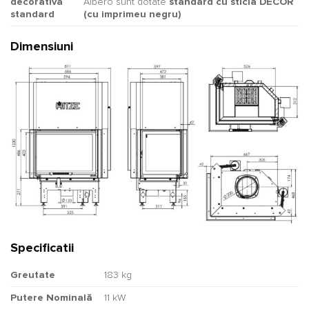
decorativă
Albero sunt dotate
standard cu sticlă DECOR
standard
(cu imprimeu negru)
Dimensiuni
Specificatii
Greutate
183 kg
Putere Nominală
11 kW