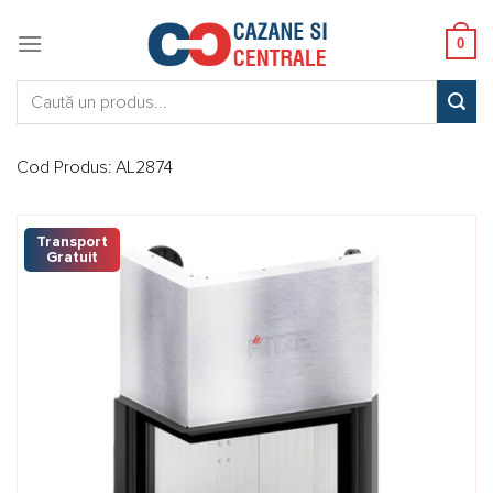
Skip
to
0
content
Caută:
Cod Produs:
AL2874
Transport
Gratuit