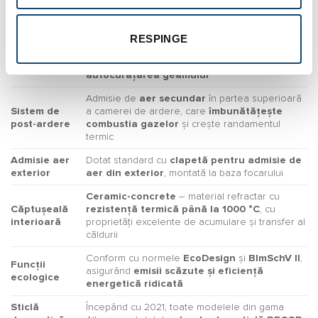
până la 800 °C
, oferă vizibilitate excelentă
ceramic
asupra flăcării și durabilitate
Flux dirijat de aer care
formează o barieră
RESPINGE
Perdea de
protectoare în fața geamului
, reducând
aer (air
depunerile de funingine și favorizând
curtain)
autocurățarea geamului
Admisie de
aer secundar
în partea superioară
Sistem de
a camerei de ardere, care
îmbunătățește
post-ardere
combustia gazelor
și crește randamentul
termic
Admisie aer
Dotat standard cu
clapetă pentru admisie de
exterior
aer din exterior
, montată la baza focarului
Ceramic-concrete
– material refractar cu
Căptușeală
rezistență termică până la 1000 °C
, cu
interioară
proprietăți excelente de acumulare și transfer al
căldurii
Conform cu normele
EcoDesign
și
BlmSchV II
,
Funcții
asigurând
emisii scăzute și eficiență
ecologice
energetică ridicată
Sticlă
Începând cu 2021, toate modelele din gama