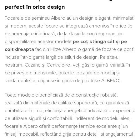
perfect în orice design
Focarele de șemineu Albero au un design elegant, minimalist
și modern, aceste focare se integrează armonios în orice tip
de amenajare interioară, de la clasic la contemporan, iar
disponibilitatea acestor modele
pe coț stânga cât și pe
colt dreapta
fac din Hitze Albero o gamă de focare ce pot fi
incluse într-o gamă largă de stiluri de design. Pe site-ul
nostrum, Cazane și Centrale.ro, veți găsi o gamă variată, în
ce privește dimensiunile, puterile, pozițiile de montaj și
randamente-le, cuprinse în gama de produse ALBERO.
Toate modelele beneficiază de o construcție robustă,
realizată din materiale de calitate superioară, ce garantează
durabilitate în timp, eficiență energetică ridicată și o experiență
de utilizare sigură și confortabilă. Indiferent de modelul ales,
focarele Albero oferă performanțe termice excelente și un
finisaj impecabil, reflectând grija pentru detalii și angajamentul