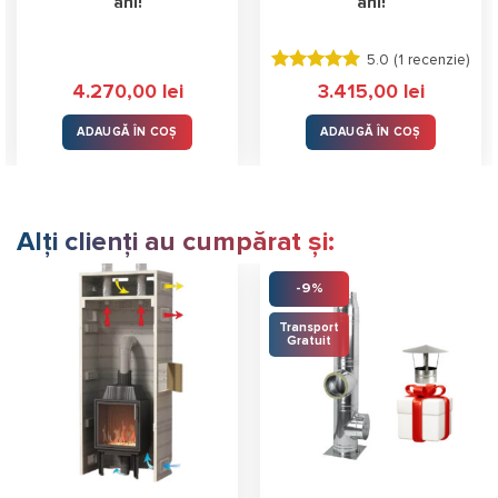
ani!
ani!
5.0 (
1 recenzie
)
Evaluat la
4.270,00
lei
3.415,00
lei
5.00
stele
din 5
ADAUGĂ ÎN COȘ
ADAUGĂ ÎN COȘ
Alți clienți au cumpărat și:
-9%
Transport
Gratuit