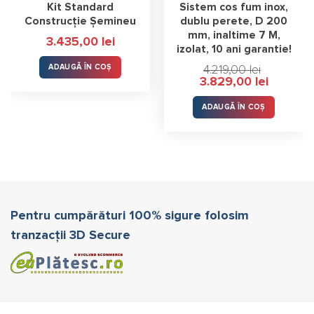
Kit Standard
Sistem cos fum inox,
Construcție Șemineu
dublu perete, D 200
mm, inaltime 7 M,
3.435,00
lei
izolat, 10 ani garantie!
ADAUGĂ ÎN COȘ
4.219,00
lei
Prețul
Prețul
3.829,00
lei
inițial
curent
a
este:
fost:
3.829,00 l
ADAUGĂ ÎN COȘ
4.219,00 lei.
Pentru cumpărături 100% sigure folosim
tranzacții 3D Secure