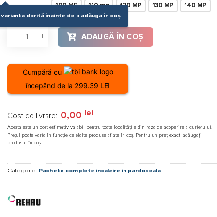
100 MP
110 mp
120 MP
130 MP
140 MP
varianta dorită înainte de a adăuga în coș
Cantitate Încălzire in pardoseală Rehau Pachet 30 - 140mp
ADAUGĂ ÎN COȘ
Cumpără cu
începând de la 299.39 LEI
lei
0,00
Cost de livrare:
Acesta este un cost estimativ valabil pentru toate localitățile din raza de acoperire a curierului.
Prețul poate varia în funcție celelalte produse aflate în coș. Pentru un preț exact, adăugați
produsul în coș.
Categorie:
Pachete complete incalzire in pardoseala