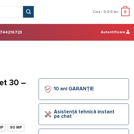
0
Coș /
0,00
lei
Autentificare
744216723
et 30 –
10 ani GARANȚIE
Asistență tehnică instant
pe chat
MP
90 MP