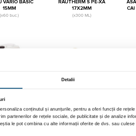
 VARIO BASIC
RAUTHERM S PE-XA
ASA
15MM
17X2MM
CA
(x60 buc.)
(x300 ML)
Detalii
U RAUTHERM
REHAU RAUTHERM
R
IV SAPA – 10L
RACORD DISTRIBUITOR
BA
uri
17-3/4″ INT EUROCON
(x1 buc.)
rsonaliza conținutul și anunțurile, pentru a oferi funcții de rețele
(x6 buc.)
im partenerilor de rețele sociale, de publicitate și de analize info
ceștia le pot combina cu alte informații oferite de dvs. sau culese î