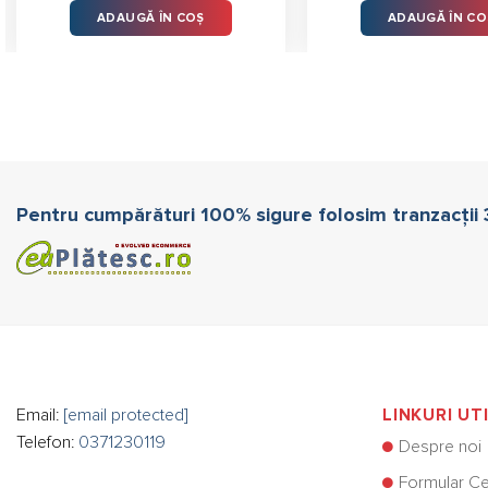
ADAUGĂ ÎN COȘ
ADAUGĂ ÎN CO
80 lei.
Pentru cumpărături 100% sigure folosim tranzacții
Email:
[email protected]
LINKURI UT
Telefon:
0371230119
Despre noi
Formular Ce