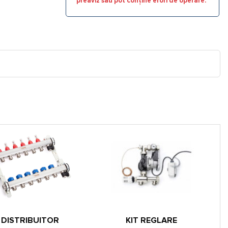
preaviz sau pot conține erori de operare.
DISTRIBUITOR
KIT REGLARE