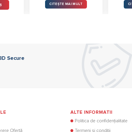
CITEȘTE MAI MULT
C
Ș
 3D Secure
ILE
ALTE INFORMATII
Politica de confidențialitate
rere Ofertă
Termeni și condiții