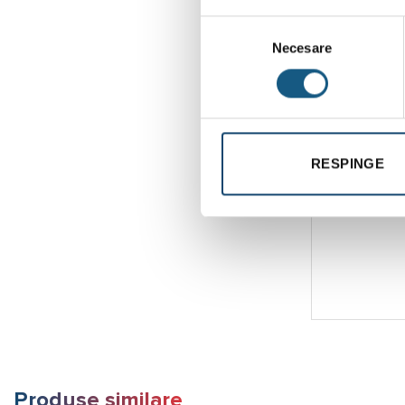
Selecția
Necesare
consimțământului
CUTIE
RESPINGE
INGR
REHA
Produse similare