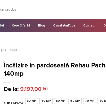
lei
Cere Ofertă
Blog
Canal YouTube
Contact
0
n pardoseala
Încălzire in pardoseală Rehau Pach
140mp
De la:
9.197,00
lei
30 MP
40 MP
50 MP
60 MP
70 MP
80 
SUPRAFATA