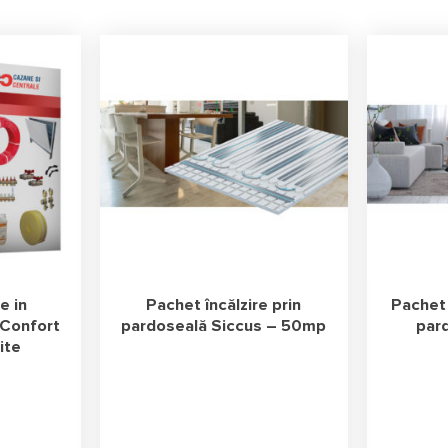
e in
Pachet încălzire prin
Pachet 
 Confort
pardoseală Siccus – 50mp
par
ite