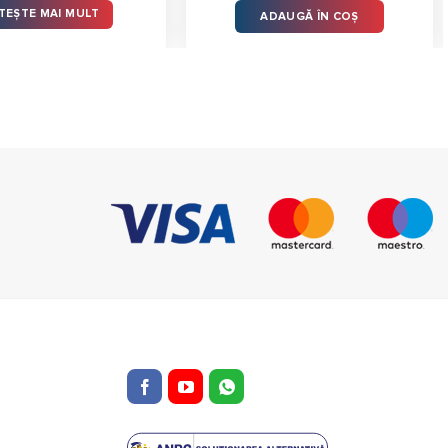
a
este:
ITEȘTE MAI MULT
ADAUGĂ ÎN COȘ
fost:
9.585,00 
10.682,00 lei.