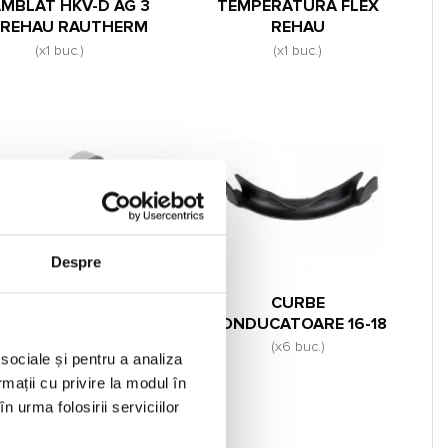
MBLAT HKV-D AG 3
TEMPERATURA FLEX
I REHAU RAUTHERM
REHAU
(x1 buc.)
(x1 buc.)
Despre
EHAU RAUTHERM
CURBE
NDA PERIMETRALA
CONDUCATOARE 16-18
8X150 – 25M
(x6 buc.)
 sociale și pentru a analiza
(x2 buc.)
rmații cu privire la modul în
n urma folosirii serviciilor