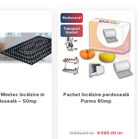
Reducere!
Transport
Gratuit
Minitec încălzire in
Pachet încălzire pardoseală
doseală – 50mp
Purmo 80mp
Prețul
Prețul
10.682,00
lei
9.585,00
lei
inițial
curent