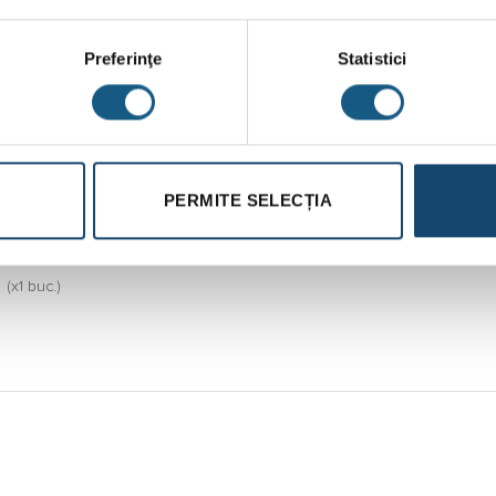
Preferinţe
Statistici
 DISTRIBUITOR
PERMITE SELECȚIA
OPAT UP TIP1
U RAUTHERM
BASIC
(x1 buc.)