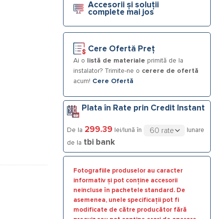
Accesorii și soluții
complete mai jos
Cere Ofertă Preț
Ai o
listă de materiale
primită de la
instalator? Trimite-ne o
cerere de ofertă
acum!
Cere Ofertă
Plata în Rate prin Credit Instant
299.39
De la
lei/lună în
lunare
tbi bank
de la
Fotografiile produselor au caracter
informativ și pot conține accesorii
neincluse în pachetele standard. De
asemenea, unele specificații pot fi
modificate de către producător fără