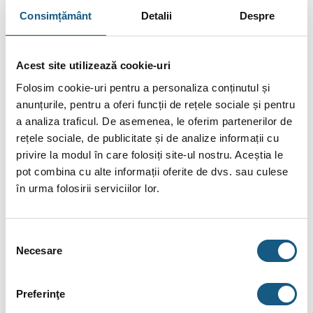
Cere Ofertă Preț
Consimțământ
Detalii
Despre
Ai o
listă de materiale
primită de la instalator?
Trimite-ne o
cerere de ofertă
acum!
Cere Ofertă
Acest site utilizează cookie-uri
Folosim cookie-uri pentru a personaliza conținutul și
Plata în Rate prin Credit Instant
anunțurile, pentru a oferi funcții de rețele sociale și pentru
317.17
De la
lei/lună în
lunare de la
a analiza traficul. De asemenea, le oferim partenerilor de
tbi bank
rețele sociale, de publicitate și de analize informații cu
privire la modul în care folosiți site-ul nostru. Aceștia le
pot combina cu alte informații oferite de dvs. sau culese
Fotografiile produselor au caracter informativ și pot
în urma folosirii serviciilor lor.
conține accesorii neincluse în pachetele standard. De
asemenea, unele specificații pot fi modificate de către
producător fără preaviz sau pot conține erori de operare.
Selecția
Necesare
consimțământului
Preferinţe