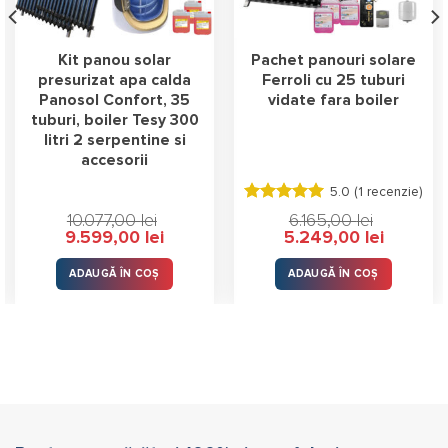
Kit panou solar
Pachet panouri solare
presurizat apa calda
Ferroli cu 25 tuburi
Panosol Confort, 35
vidate fara boiler
tuburi, boiler Tesy 300
litri 2 serpentine si
accesorii
5.0 (
1 recenzie
)
Evaluat la
10.077,00
lei
6.165,00
lei
5.00
stele
Prețul
Prețul
Prețul
Prețul
9.599,00
lei
5.249,00
lei
din 5
inițial
curent
inițial
curent
a
este:
a
este:
fost:
9.599,00 lei.
fost:
5.249,00 l
ADAUGĂ ÎN COȘ
ADAUGĂ ÎN COȘ
10.077,00 lei.
6.165,00 lei.