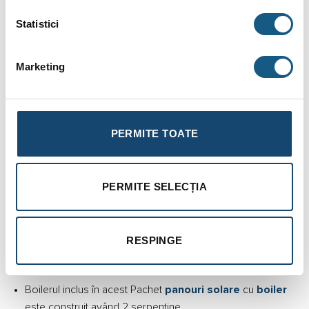
DESCRIERE
Statistici
INFORMAȚII SUPLIMENTARE
BRAND
Marketing
RECENZII (0)
Kit panouri solare apa calda Ferroli Ecotube New 25
PERMITE TOATE
boiler Ecounit HP 200-2C
Acest Pachet cu
boiler
Ferroli care are inclus și un sistem
solar Ferroli.
PERMITE SELECȚIA
Este folosit pentru încălzirea apei menajere folosită într-o
locuință în care locuiesc aproximativ 3-4 persoane.
RESPINGE
La acest număr de consumatori umani, acest pachet
funcționează în parametri normali.
Boilerul inclus în acest Pachet
panouri solare
cu
boiler
este construit având 2 serpentine.