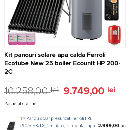
Kit panouri solare apa calda Ferroli
Ecotube New 25 boiler Ecounit HP 200-
2C
Prețul
Preț
10.258,00
lei
9.749,00
lei
inițial
cure
a
este
Pachetul contine:
fost:
9.749
10.258,00 lei.
1 ×
Panou solar presurizat Ferroli FRL-
PC25-58/1.8, 25 tuburi, kit montaj, apa
2.999,00
lei