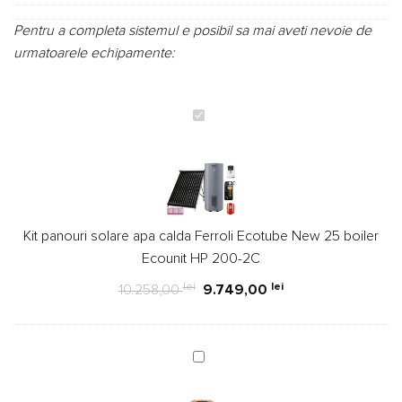
Pentru a completa sistemul e posibil sa mai aveti nevoie de
urmatoarele echipamente:
Kit
panouri
solare
apa
calda
Ferroli
Kit panouri solare apa calda Ferroli Ecotube New 25 boiler
Ecotube
Ecounit HP 200-2C
New
25
lei
lei
10.258,00
9.749,00
boiler
Ecounit
HP
Teava
200-
flexibila
2C
din