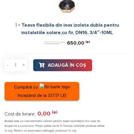
inox
izolata
dubla
1
×
Teava flexibila din inox izolata dubla pentru
pentru
instalatiile solare,cu fir, DN16, 3/4″-10ML
instalatiile
solare,cu
lei
Prețul
lei
Prețul
700,00
650,00
fir,
inițial
curent
DN16,
a
este:
3/4″-10ML
Cantitate Kit panouri solare apa calda Ferroli Ecotube New 
ADAUGĂ ÎN COȘ
fost:
650,00 lei.
700,00 lei.
Cumpără cu
începând de la 317.17 LEI
lei
0,00
Cost de livrare:
Acesta este un cost estimativ valabil pentru toate localitățile din raza de
acoperire a curierului. Prețul poate varia în funcție celelalte produse aflate
în coș. Pentru un preț exact, adăugați produsul în coș.