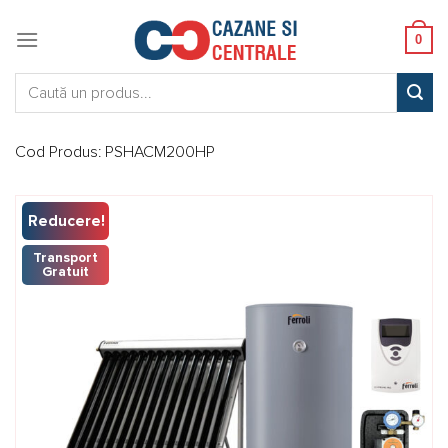
Skip
to
0
content
Caută:
Cod Produs:
PSHACM200HP
Reducere!
Transport
Gratuit