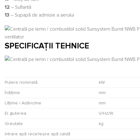
12
– Suflantă
13
– Supapă de admisie a aerului
SPECIFICAȚII TEHNICE
Putere nominală
kW
Înălțime
mm
Lăţime / Adâncime
mm
El. рuterea
V/Hz/W
Greutate
kg
Intrare apă rece/Ieşire apă caldă