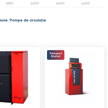
ø180
ø200
ø200
ø200
iune
,
Pompe de circulație
.
Transport
Gratuit