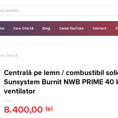
lei
Cere Ofertă
Blog
Canal YouTube
Contact
0
re clasică
Centrală pe lemn / combustibil solid
Sunsystem Burnit NWB PRIME 40 
ventilator
8.400,00
lei