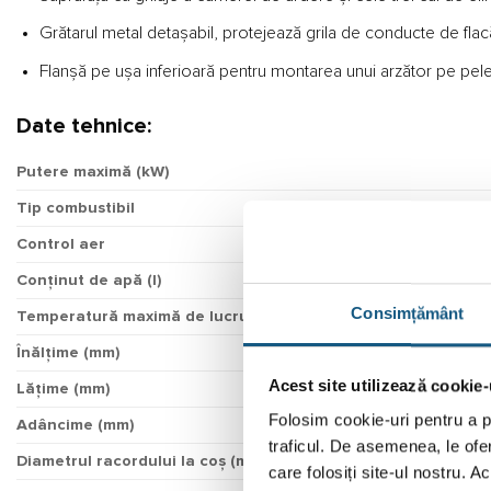
Grătarul metal detașabil, protejează grila de conducte de flac
Flanșă pe ușa inferioară pentru montarea unui arzător pe peleţ
Date tehnice:
Putere maximă (kW)
Tip combustibil
Control aer
Conținut de apă (l)
Consimțământ
Temperatură maximă de lucru (°C)
Înălțime (mm)
Acest site utilizează cookie-
Lățime (mm)
Folosim cookie-uri pentru a pe
Adâncime (mm)
traficul. De asemenea, le ofer
Diametrul racordului la coș (mm)
care folosiți site-ul nostru. A