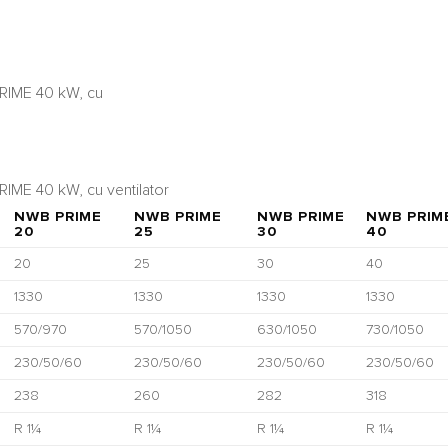
NWB PRIME
NWB PRIME
NWB PRIME
NWB PRIM
20
25
30
40
20
25
30
40
1330
1330
1330
1330
570/970
570/1050
630/1050
730/1050
230/50/60
230/50/60
230/50/60
230/50/60
238
260
282
318
R 1¼
R 1¼
R 1¼
R 1¼