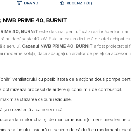
BRAND
RECENZII (0)
tor, NWB PRIME 40, BURNIT
 PRIME 40, BURNiT
este destinat pentru încălzirea încăperilor mari ș
ură nu depășește 40 kW. Este un cazan din tablă de oțel echipat cu o
ă a aerului.
Cazanul NWB PRIME 40, BURNiT
a fost proiectat și
i moderne soluții, dacă adăugați un arzător de peleți ca accesoriu su
nării ventilatorului cu posibilitatea de a acționa două pompe pentr
re optimizează procesul de ardere și consumul de combustibil.
ximiza utilizarea căldurii reziduale.
 și o rezistență a camerei mică.
ucerea lemnelor chiar și de mari dimensiuni (dimensiunea lemnelor
liminare a fumului, asigură un schimb de căldură cu randament ridicat