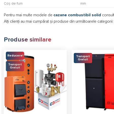
Coș de fum
mm
Pentru mai multe modele de
cazane combustibil solid
consult
Alți clienți au mai cumpărat și produse din următoarele categorii
Produse similare
Reducere!
Transport
Gratuit
Transport
Gratuit