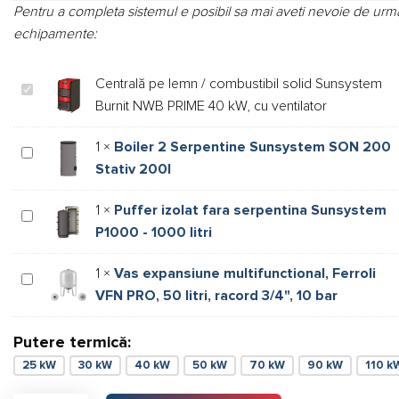
Pentru a completa sistemul e posibil sa mai aveti nevoie de urm
echipamente:
Centrală pe lemn / combustibil solid ​Sunsystem
Centrală
Burnit NWB PRIME 40 kW, cu ventilator
pe
lemn
1
×
Boiler 2 Serpentine Sunsystem SON 200
/
Boiler
Stativ 200l
combustibil
2
solid
Serpentine
1
×
Puffer izolat fara serpentina Sunsystem
Sunsystem
Puffer
P1000 - 1000 litri
Sunsystem
SON
izolat
Burnit
200
fara
1
×
Vas expansiune multifunctional, Ferroli
NWB
Stativ
serpentina
Vas
VFN PRO, 50 litri, racord 3/4", 10 bar
PRIME
200l
Sunsystem
expansiune
40
P1000
multifunctional,
kW,
-
Putere termică:
Ferroli
cu
1000
VFN
25 kW
30 kW
40 kW
50 kW
70 kW
90 kW
110 k
ventilator
litri
PRO,