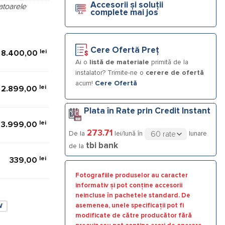
Accesorii și soluții
atoarele
complete mai jos
Cere Ofertă Preț
lei
8.400,00
Ai o
listă de materiale
primită de la
instalator? Trimite-ne o
cerere de ofertă
acum!
Cere Ofertă
lei
2.899,00
Plata în Rate prin Credit Instant
lei
3.999,00
273.71
De la
lei/lună în
lunare
tbi bank
de la
lei
339,00
Fotografiile produselor au caracter
informativ și pot conține accesorii
neincluse în pachetele standard. De
asemenea, unele specificații pot fi
W
modificate de către producător fără