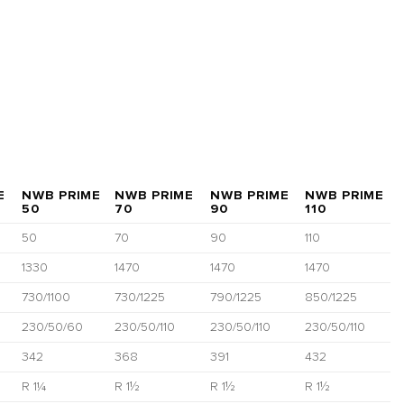
E
NWB PRIME
NWB PRIME
NWB PRIME
NWB PRIME
50
70
90
110
50
70
90
110
1330
1470
1470
1470
730/1100
730/1225
790/1225
850/1225
230/50/60
230/50/110
230/50/110
230/50/110
342
368
391
432
R 1¼
R 1½
R 1½
R 1½