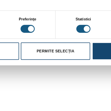
230
490 
forţa
Preferinţe
Statistici
341
ME:
PERMITE SELECȚIA