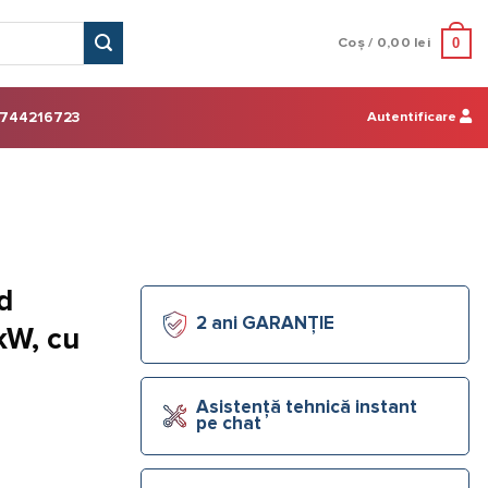
0
Coș /
0,00
lei
Autentificare
744216723
 ​
2 ani GARANȚIE
kW, cu
Asistență tehnică instant
pe chat