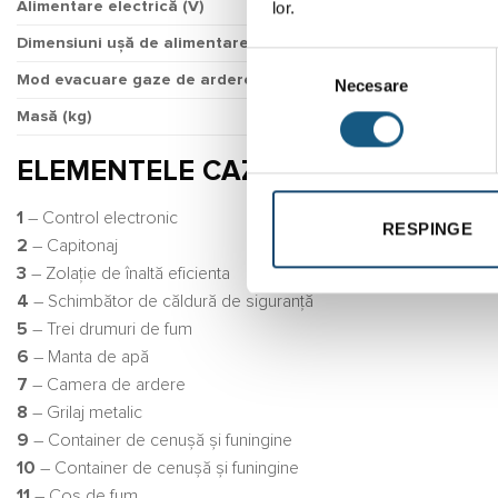
lor.
Alimentare electrică (V)
Dimensiuni ușă de alimentare (mmxmm)
Selecția
Mod evacuare gaze de ardere
Necesare
consimțământului
Masă (kg)
ELEMENTELE CAZANULUI NWB PRI
1
– Control electronic
RESPINGE
2
– Capitonaj
3
– Zolație de înaltă eficienta
4
– Schimbător de căldură de siguranță
5
– Trei drumuri de fum
6
– Manta de apă
7
– Camera de ardere
8
– Grilaj metalic
9
– Container de cenușă și funingine
10
– Container de cenușă și funingine
11
– Coş de fum