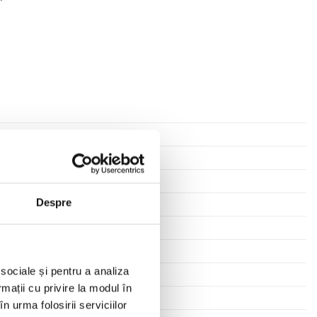
, cărbune, brichete
oler, Ventilator
Despre
 sociale și pentru a analiza
rmații cu privire la modul în
n urma folosirii serviciilor