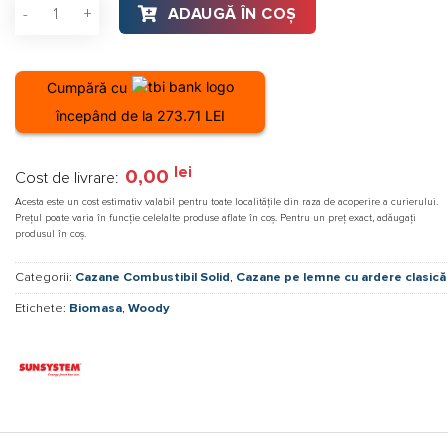
50
Cantitate Centrală pe lemn / combustibil solid ​Sunsystem Bu
ADAUGĂ ÎN COȘ
litri,
racord
3/4",
Cumpără cu
10
începând de la 273.71 LEI
bar
lei
0,00
Cost de livrare:
Acesta este un cost estimativ valabil pentru toate localitățile din raza de acoperire a curierului.
Prețul poate varia în funcție celelalte produse aflate în coș. Pentru un preț exact, adăugați
produsul în coș.
Categorii:
Cazane Combustibil Solid
,
Cazane pe lemne cu ardere clasică
Etichete:
Biomasa
,
Woody