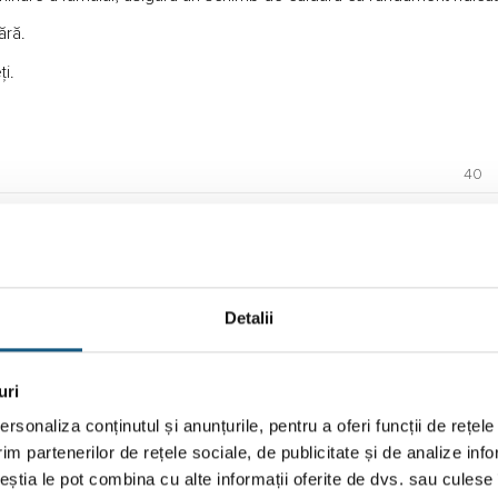
ără.
i.
40
lemn
Contr
96
Detalii
80
1235
uri
700
rsonaliza conținutul și anunțurile, pentru a oferi funcții de rețele
925
im partenerilor de rețele sociale, de publicitate și de analize info
180
ceștia le pot combina cu alte informații oferite de dvs. sau culese î