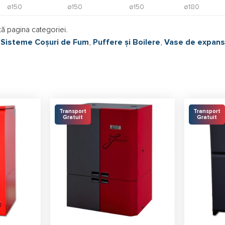
ø150
ø150
ø150
ø180
ă pagina categoriei.
:
Sisteme Coșuri de Fum
,
Puffere și Boilere
,
Vase de expans
Transport
Transport
Gratuit
Gratuit