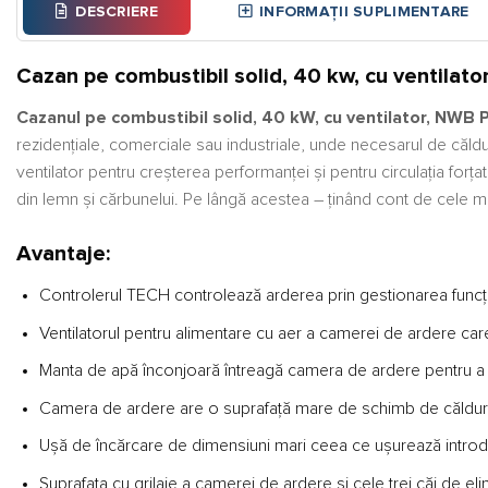
DESCRIERE
INFORMAȚII SUPLIMENTARE
Cazan pe combustibil solid, 40 kw, cu ventila
Cazanul pe combustibil solid, 40 kW, cu ventilator, NWB
rezidențiale, comerciale sau industriale, unde necesarul de căld
ventilator pentru creșterea performanței și pentru circulația forțat
din lemn și cărbunelui. Pe lângă acestea – ținând cont de cele ma
Avantaje:
Controlerul TECH controlează arderea prin gestionarea funcțio
Ventilatorul pentru alimentare cu aer a camerei de ardere ca
Manta de apă înconjoară întreagă camera de ardere pentru a ma
Camera de ardere are o suprafață mare de schimb de căldură
Ușă de încărcare de dimensiuni mari ceea ce ușurează introd
Suprafața cu grilaje a camerei de ardere și cele trei căi de e