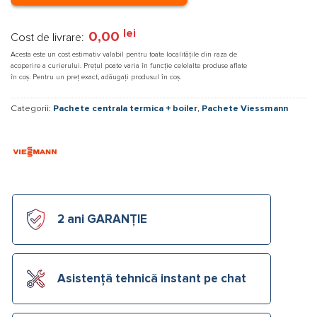
lei
0,00
Cost de livrare:
Acesta este un cost estimativ valabil pentru toate localitățile din raza de
acoperire a curierului. Prețul poate varia în funcție celelalte produse aflate
în coș. Pentru un preț exact, adăugați produsul în coș.
Categorii:
Pachete centrala termica + boiler
,
Pachete Viessmann
2 ani GARANȚIE
Asistență tehnică instant pe chat