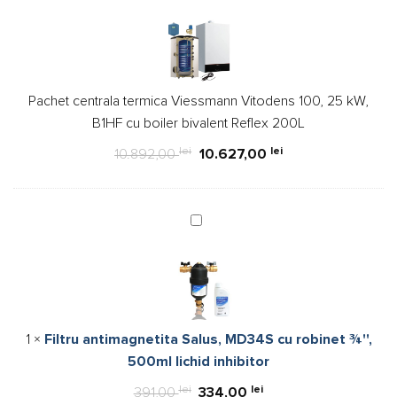
centrala
termica
Viessmann
Vitodens
100,
Pachet centrala termica Viessmann Vitodens 100, 25 kW,
25
B1HF cu boiler bivalent Reflex 200L
kW,
B1HF
lei
lei
10.892,00
10.627,00
cu
boiler
bivalent
Filtru
Reflex
antimagnetita
200L
Salus,
MD34S
cu
robinet
1
×
Filtru antimagnetita Salus, MD34S cu robinet ¾'',
¾'',
500ml lichid inhibitor
500ml
lichid
lei
Prețul
lei
Prețul
391,00
334,00