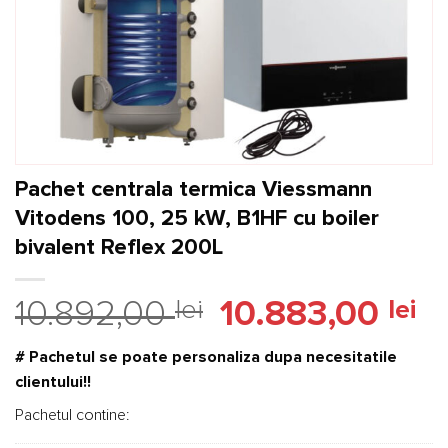
Pachet centrala termica Viessmann
Vitodens 100, 25 kW, B1HF cu boiler
bivalent Reflex 200L
Prețul
Pr
10.892,00
lei
10.883,00
lei
inițial
cu
a
est
# Pachetul se poate personaliza dupa necesitatile
fost:
10.
clientului!!
10.892,00 lei.
Pachetul contine: