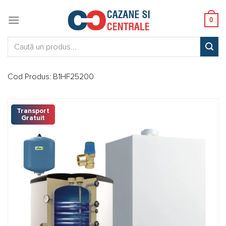
Skip
to
0
content
Caută:
Cod Produs:
B1HF25200
Transport
Gratuit