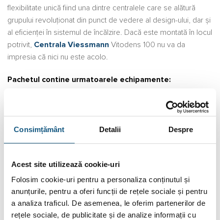
flexibilitate unică fiind una dintre centralele care se alătură
grupului revoluționat din punct de vedere al design-ului, dar și
al eficienței în sistemul de încălzire. Dacă este montată în locul
potrivit,
Centrala Viessmann
Vitodens 100 nu va da
impresia că nici nu este acolo.
Pachetul contine urmatoarele echipamente:
Centrala termica Viessmann Vitodens 100-W 25 kW
,
numai incalzire tip B1HF Z022921, Wifi in
condensatie
Sistem evacuare gaze arse- admisie aer 60/100
Consimțământ
Detalii
Despre
Viessmann
Boiler cu doua serpentine Reflex Storatherm Aqua
Acest site utilizează cookie-uri
Solar AF 200/2
Folosim cookie-uri pentru a personaliza conținutul și
Senzor de
boiler
pentru centrale Viessmann Vitodens
anunțurile, pentru a oferi funcții de rețele sociale și pentru
Vas de expasiune sanitar Reflex Refix DE 18 L, 10
a analiza traficul. De asemenea, le oferim partenerilor de
bari
rețele sociale, de publicitate și de analize informații cu