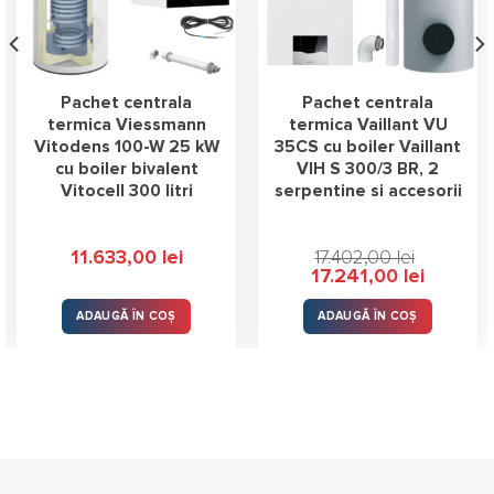
Pachet centrala
Pachet centrala
termica Viessmann
termica Vaillant VU
Vitodens 100-W 25 kW
35CS cu boiler Vaillant
cu boiler bivalent
VIH S 300/3 BR, 2
Vitocell 300 litri
serpentine si accesorii
11.633,00
lei
17.402,00
lei
Prețul
Prețul
17.241,00
lei
inițial
curent
a
este:
 lei.
fost:
17.241,00 l
ADAUGĂ ÎN COȘ
ADAUGĂ ÎN COȘ
17.402,00 lei.