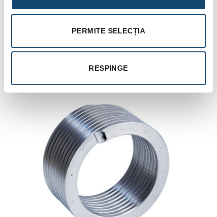
Inox-Radial inoxidabil este una dintre piesele care merită
atenția tuturor. Este un schimbător de căldură foarte durabil,
eficient și care în urma testelor a dat dovadă de o rezistență
PERMITE SELECȚIA
sporită. Acesta a fost botezat de echipa de la Viessmann
Vitodens ca fiind inima aceste centrale în
condensație
.
Oțelul inoxidabil este responsabil pentru mare parte din
RESPINGE
eficiența acestui schimbător de căldură, ceea ce face din
această centrală o mașinărie foarte eficientă.