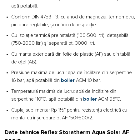
apă potabilă.
Conform DIN 4753 T3, cu anod de magneziu, termometru,
picioare reglabile, și orificiu de inspecție.
Cu izolație termică preinstalată (100-500 litri), detașabilă
(750-2000 litri) și separată pt. 3000 litri.
Cu manta exterioară din folie de plastic (AF) sau din tablă
de oțel (AB).
Presiune maximă de lucru: apă de încălzire din serpentine
16 bar, apă potabilă din
boiler
ACM 10 bar.
Temperatură maximă de lucru: apă de încălzire din
serpentine 110°C, apă potabilă din
boiler
ACM 95°C.
Cuplaj suplimentar Rp 1½” pentru rezistența electrică cu
montaj cu înșurubare pt AF 150÷500/2.
Date tehnice Reflex Storatherm Aqua Solar AF