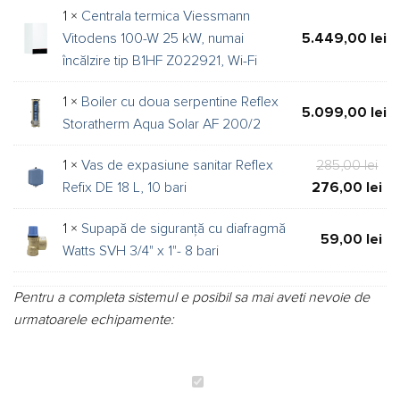
1 ×
Centrala termica Viessmann
Vitodens 100-W 25 kW, numai
5.449,00
lei
încălzire tip B1HF Z022921, Wi-Fi
1 ×
Boiler cu doua serpentine Reflex
5.099,00
lei
Storatherm Aqua Solar AF 200/2
Pre
1 ×
Vas de expasiune sanitar Reflex
285,00
lei
iniț
Pre
Refix DE 18 L, 10 bari
276,00
lei
a
cur
1 ×
Supapă de siguranță cu diafragmă
fos
est
59,00
lei
Watts SVH 3/4" x 1"- 8 bari
285
276
Pentru a completa sistemul e posibil sa mai aveti nevoie de
urmatoarele echipamente:
Pachet