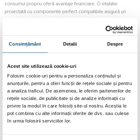
consumul propriu oferă avantaje financiare. O intalatie
proiectată cu componente perfect compatibile asigură un
consum optimizat de energie autogenerată.
Huawei DDSU666/5 este special proiectat pentru sistemul
fotovoltaic, fiind noul senzor inteligent, cu funcții combinate
Consimțământ
Detalii
Despre
de măsurare și comunicare, aplicabilă în principal la
măsurarea pentru: cantitatea de electricitate inclusiv
tensiunea, curentul, puterea, frecvența, factorul de putere,
Acest site utilizează cookie-uri
energia activă etc. în circuitul electric. DDSU666-H poate
Folosim cookie-uri pentru a personaliza conținutul și
realiza conexiunea cu un dispozitiv extern prin interfață de
anunțurile, pentru a oferi funcții de rețele sociale și pentru
comunicare RS485. Adaptarea montajului standard pe șină
a analiza traficul. De asemenea, le oferim partenerilor de
DIN35mm, proiectat ca modul structural, prezintă volum
rețele sociale, de publicitate și de analize informații cu
redus facilitand o instalare și conexiune ușoară.
privire la modul în care folosiți site-ul nostru. Aceștia le
pot combina cu alte informații oferite de dvs. sau culese
Pachetul contine:
în urma folosirii serviciilor lor.
Panou Viessmann Vitovolt 300 M400 WE monocristalin
x16