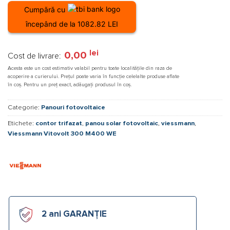
Cumpără cu
începând de la 1082.82 LEI
lei
0,00
Cost de livrare:
Acesta este un cost estimativ valabil pentru toate localitățile din raza de
acoperire a curierului. Prețul poate varia în funcție celelalte produse aflate
în coș. Pentru un preț exact, adăugați produsul în coș.
Categorie:
Panouri fotovoltaice
Etichete:
contor trifazat
,
panou solar fotovoltaic
,
viessmann
,
Viessmann Vitovolt 300 M400 WE
2 ani GARANȚIE