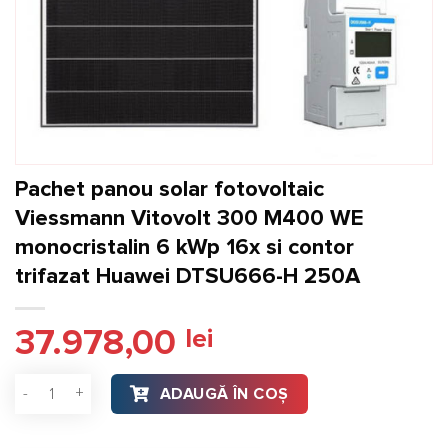
Pachet panou solar fotovoltaic
Viessmann Vitovolt 300 M400 WE
monocristalin 6 kWp 16x si contor
trifazat Huawei DTSU666-H 250A
37.978,00
lei
Cantitate Pachet panou solar fotovoltaic Viessmann Vitovol
ADAUGĂ ÎN COȘ