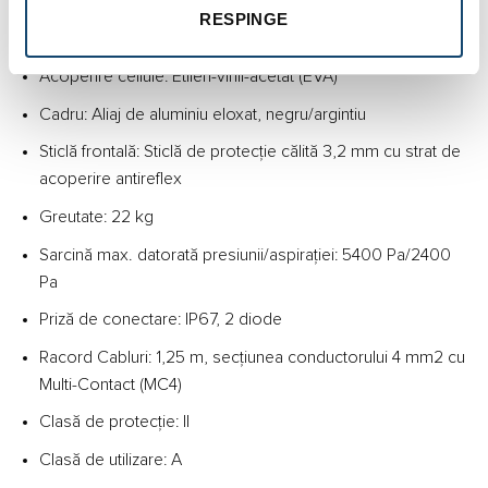
Tip celulă: Celulă de siliciu monocristalină PERC
RESPINGE
Număr de cellule: 340 (shingled)
Acoperire cellule: Etilen-vinil-acetat (EVA)
Cadru: Aliaj de aluminiu eloxat, negru/argintiu
Sticlă frontală: Sticlă de protecţie călită 3,2 mm cu strat de
acoperire antireflex
Greutate: 22 kg
Sarcină max. datorată presiunii/aspiraţiei: 5400 Pa/2400
Pa
Priză de conectare: IP67, 2 diode
Racord Cabluri: 1,25 m, secţiunea conductorului 4 mm2 cu
Multi-Contact (MC4)
Clasă de protecţie: II
Clasă de utilizare: A