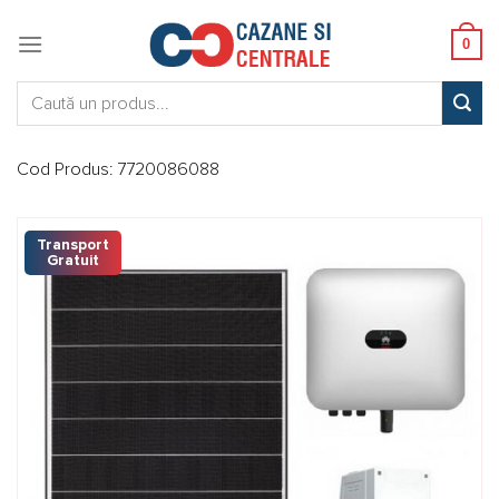
Skip
to
0
content
Caută:
Cod Produs:
7720086088
Transport
Gratuit