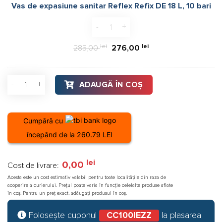
Vas de expasiune sanitar Reflex Refix DE 18 L, 10 bari
DE
18
Cantitate Vas de expasiune sanitar Re
L,
10
lei
Prețul
lei
Prețul
285,00
276,00
bari
inițial
curent
a
este:
Cantitate Kit panouri solare apa calda Ferroli Ecotube New 2
ADAUGĂ ÎN COȘ
fost:
276,00 lei.
285,00 lei.
Cumpără cu
începând de la 260.79 LEI
lei
0,00
Cost de livrare:
Acesta este un cost estimativ valabil pentru toate localitățile din raza de
acoperire a curierului. Prețul poate varia în funcție celelalte produse aflate
în coș. Pentru un preț exact, adăugați produsul în coș.
Folosește cuponul
CC100IEZZ
la plasarea