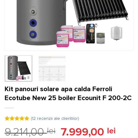
Kit panouri solare apa calda Ferroli
Ecotube New 25 boiler Ecounit F 200-2C
(
12
recenzii ale clientilor)
Evaluat la
12
Prețul
Prețul
9.214,00
lei
7.999,00
lei
4.83
din 5
pe baza a
inițial
curent