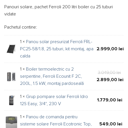
evaluări de
a
este:
la clienți
Panouri solare, pachet Ferroli 200 litri boiler cu 25 tuburi
fost:
7.999,0
vidate
9.214,00 lei.
Pachetul contine:
1 ×
Panou solar presurizat Ferroli FRL-
PC25-58/1.8, 25 tuburi, kit montaj, apa
2.999,00
lei
calda
1 ×
Boiler termoelectric cu 2
Pre
3.049,00
lei
serpentine, Ferroli Ecounit F 2C,
iniț
2.899,00
lei
200L, 1.5 kW, montaj pardoseală
a
Pre
fos
cur
1 ×
Grup pompare solar Ferroli Idro
1.779,00
lei
3.0
est
12S Easy, 3/4", 230 V
2.8
1 ×
Panou de comanda pentru
sisteme solare Ferroli Ecotronic Top,
549,00
lei