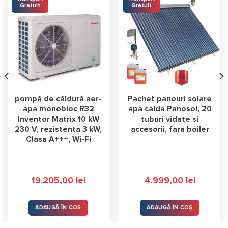
Gratuit
Gratuit
pompă de căldură aer-
Pachet panouri solare
apa monobloc R32
apa calda Panosol, 20
Inventor Matrix 10 kW
tuburi vidate si
230 V, rezistenta 3 kW,
accesorii, fara boiler
Clasa A+++, Wi-Fi
19.205,00
lei
4.999,00
lei
lei.
ADAUGĂ ÎN COȘ
ADAUGĂ ÎN COȘ