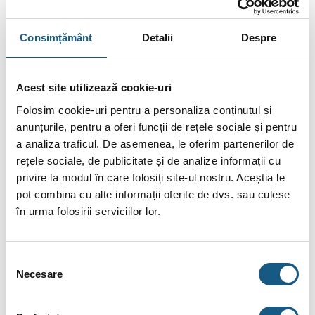
Acest lucru se întâmplă de obicei când sistemul solar nu
poate face față necesității de temperatură.
Consimțământ
Detalii
Despre
De asemeni când nu există suficientă radiație solară pentru a
atinge temperatura medie de 60 de grade Celsius.
Acest site utilizează cookie-uri
Caracteristici și specificații tehnice
Folosim cookie-uri pentru a personaliza conținutul și
Kit-ul cu
panouri solare
apa calda Ferroli Ecotube New 25
anunțurile, pentru a oferi funcții de rețele sociale și pentru
boiler
Ecounit F 200-2Ccomandat din magazinul nostru
a analiza traficul. De asemenea, le oferim partenerilor de
include un Sistem solar Ferroli, un colector solar cu 25 de
rețele sociale, de publicitate și de analize informații cu
tuburi vidate.
privire la modul în care folosiți site-ul nostru. Aceștia le
Suporți pentru montaj care se adaptează ușor la orice
pot combina cu alte informații oferite de dvs. sau culese
acoperiș, deci întreg sistemul poate fi montat paralel cu
în urma folosirii serviciilor lor.
acoperișul.
În pachet mai este și un boiler Ferroli prevăzut cu 2
serpentine, un vas de expansiune de 35 de litri special pentru
Selecția
sistem solar.
Necesare
consimțământului
Cele 25 de tuburi vidate care vin în acest Kit
panouri solare