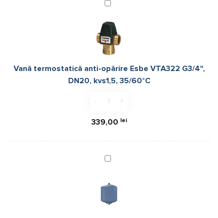
fost:
650,00 lei.
Vană
termostatică
700,00 lei.
anti-
opărire
Esbe
VTA322
Vană termostatică anti-opărire Esbe VTA322 G3/4",
G3/4",
DN20, kvs1,5, 35/60°C
DN20,
kvs1,5,
Cantitate Vană termostatică anti-op
35/60°C
lei
339,00
Vas
de
expasiune
sanitar
Reflex
Refix