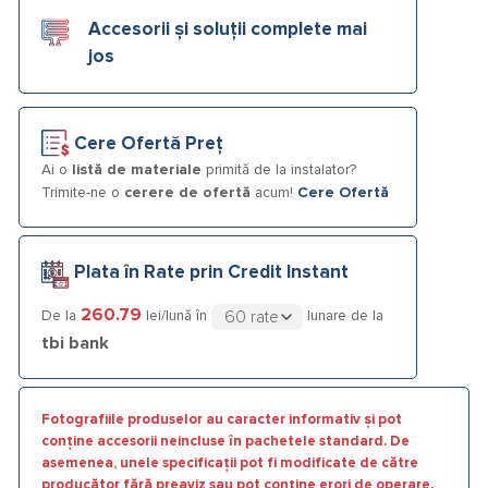
Accesorii și soluții complete mai
jos
Cere Ofertă Preț
Ai o
listă de materiale
primită de la instalator?
Trimite-ne o
cerere de ofertă
acum!
Cere Ofertă
Plata în Rate prin Credit Instant
260.79
De la
lei/lună în
lunare de la
tbi bank
Fotografiile produselor au caracter informativ și pot
conține accesorii neincluse în pachetele standard. De
asemenea, unele specificații pot fi modificate de către
producător fără preaviz sau pot conține erori de operare.