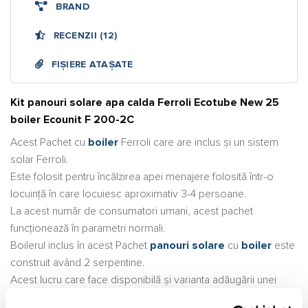
BRAND
RECENZII (12)
FIȘIERE ATAȘATE
Kit panouri solare apa calda Ferroli Ecotube New 25
boiler Ecounit F 200-2C
Acest Pachet cu
boiler
Ferroli care are inclus și un sistem
solar Ferroli.
Este folosit pentru încălzirea apei menajere folosită într-o
locuință în care locuiesc aproximativ 3-4 persoane.
La acest număr de consumatori umani, acest pachet
funcționează în parametri normali.
Boilerul inclus în acest Pachet
panouri solare
cu
boiler
este
construit având 2 serpentine.
Acest lucru care face disponibilă și varianta adăugării unei
centrale termice la întregul sistem de încălzire.