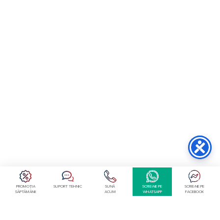
PROMOȚIA
SUPORT TEHNIC
SUNĂ
SCRIE-NE PE
SCRIE-NE PE
SĂPTĂMÂNII
ACUM
WHATSAPP
FACEBOOK