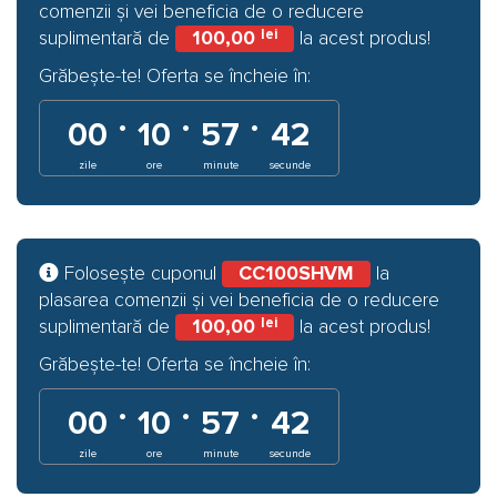
comenzii și vei beneficia de o reducere
lei
suplimentară de
100,00
la acest produs!
Grăbește-te! Oferta se încheie în:
·
·
·
00
10
57
41
zile
ore
minute
secunde
Folosește cuponul
CC100SHVM
la
plasarea comenzii și vei beneficia de o reducere
lei
suplimentară de
100,00
la acest produs!
Grăbește-te! Oferta se încheie în:
·
·
·
00
10
57
41
zile
ore
minute
secunde