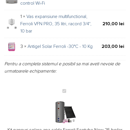
control Wi-Fi
1 ×
Vas expansiune multifunctional,
Ferroli VFN PRO, 35 litri, racord 3/4",
210,00
lei
10 bar
3 ×
Antigel Solar Ferroli -30°C - 10 Kg
203,00
lei
Pentru a completa sistemul e posibil sa mai aveti nevoie de
urmatoarele echipamente:
Kit
panouri
solare
apa
calda
Ferroli