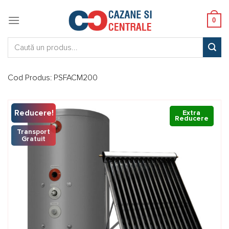
Skip
to
0
content
Caută:
Cod Produs:
PSFACM200
Reducere!
Extra
Extra
Reducere
Reducere
Transport
Gratuit