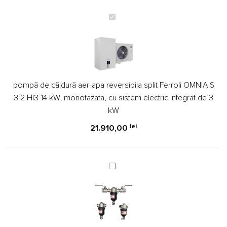
pompă
de
căldură
aer-
apa
reversibila
pompă de căldură aer-apa reversibila split Ferroli OMNIA S
split
3.2 HI3 14 kW, monofazata, cu sistem electric integrat de 3
Ferroli
kW
OMNIA
S
lei
21.910,00
3.2
HI3
14
Filtru
kW,
antimagnetita
monofazata,
Cleanex
cu
MAG
sistem
HF
electric
MAX
integrat