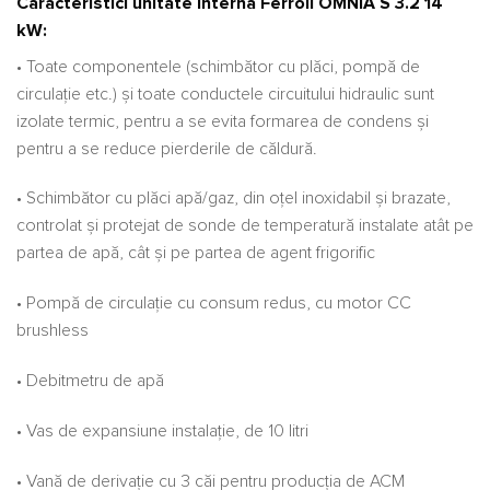
Caracteristici unitate interna Ferroli OMNIA S 3.2 14
kW:
• Toate componentele (schimbător cu plăci, pompă de
circulație etc.) și toate conductele circuitului hidraulic sunt
izolate termic, pentru a se evita formarea de condens și
pentru a se reduce pierderile de căldură.
• Schimbător cu plăci apă/gaz, din oțel inoxidabil și brazate,
controlat și protejat de sonde de temperatură instalate atât pe
partea de apă, cât și pe partea de agent frigorific
• Pompă de circulație cu consum redus, cu motor CC
brushless
• Debitmetru de apă
• Vas de expansiune instalație, de 10 litri
• Vană de derivație cu 3 căi pentru producția de ACM