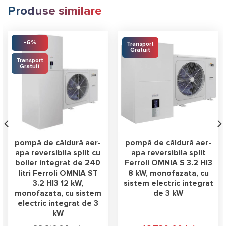
Produse similare
-6%
Transport
Gratuit
Transport
Gratuit
pompă de căldură aer-
pompă de căldură aer-
apa reversibila split cu
apa reversibila split
boiler integrat de 240
Ferroli OMNIA S 3.2 HI3
litri Ferroli OMNIA ST
8 kW, monofazata, cu
3.2 HI3 12 kW,
sistem electric integrat
monofazata, cu sistem
de 3 kW
electric integrat de 3
kW