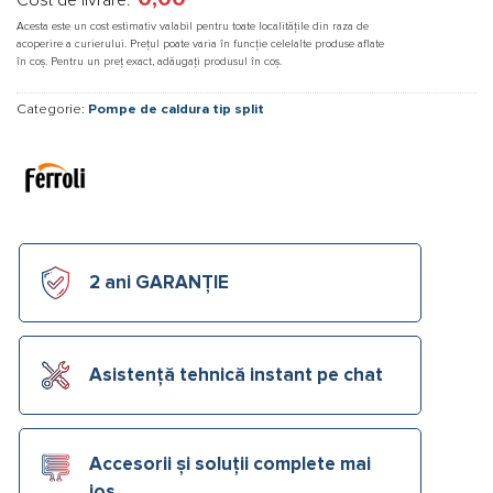
Acesta este un cost estimativ valabil pentru toate localitățile din raza de
acoperire a curierului. Prețul poate varia în funcție celelalte produse aflate
în coș. Pentru un preț exact, adăugați produsul în coș.
Categorie:
Pompe de caldura tip split
2 ani GARANȚIE
Asistență tehnică instant pe chat
Accesorii și soluții complete mai
jos