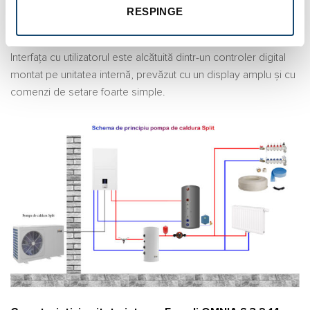
reglare optimă a temperaturii agentului termic conform curbei
RESPINGE
climatice alese atât pe încălzire cât și pe răcire
Interfața cu utilizatorul este alcătuită dintr-un controler digital
montat pe unitatea internă, prevăzut cu un display amplu și cu
comenzi de setare foarte simple.