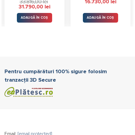
33.816,00
lei
16.730,00
lei
Prețul
Prețul
31.790,00
lei
inițial
curent
a
este:
fost:
31.790,00 lei.
ADAUGĂ ÎN COȘ
ADAUGĂ ÎN COȘ
33.816,00 lei.
Pentru cumpărături 100% sigure folosim
tranzacții 3D Secure
Email:
[email protected]