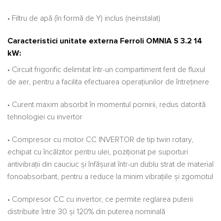
• Filtru de apă (în formă de Y) inclus (neinstalat)
Caracteristici unitate externa Ferroli OMNIA S 3.2 14
kW:
• Circuit frigorific delimitat într-un compartiment ferit de fluxul
de aer, pentru a facilita efectuarea operațiunilor de întreținere
• Curent maxim absorbit în momentul pornirii, redus datorită
tehnologiei cu invertor
• Compresor cu motor CC INVERTOR de tip twin rotary,
echipat cu încălzitor pentru ulei, poziționat pe suporturi
antivibrații din cauciuc și înfășurat într-un dublu strat de material
fonoabsorbant, pentru a reduce la minim vibrațiile și zgomotul
• Compresor CC cu invertor, ce permite reglarea puterii
distribuite între 30 și 120% din puterea nominală