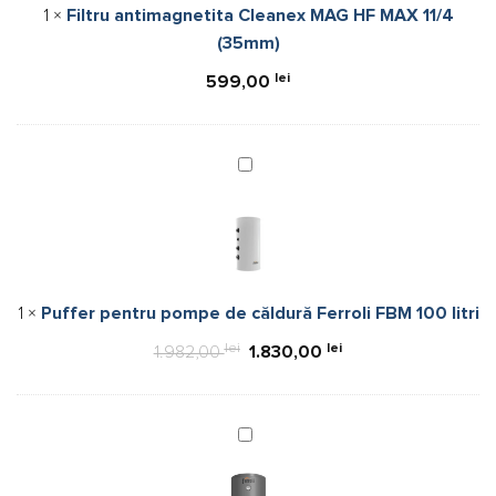
1
×
Filtru antimagnetita Cleanex MAG HF MAX 11/4
11/4
de
(35mm)
(35mm)
3
kW
lei
599,00
Puffer
pentru
pompe
de
căldură
Ferroli
1
×
Puffer pentru pompe de căldură Ferroli FBM 100 litri
FBM
100
lei
Prețul
lei
Prețul
1.982,00
1.830,00
litri
inițial
curent
a
este:
fost:
1.830,00 lei.
Boiler
indirect
1.982,00 lei.
cu