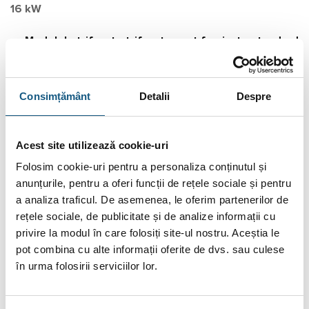
16 kW
Modelele trifazate trifazate sunt furnizate standard
cu un sistem electric integrat de 6 kW
– OMNIA S 3.2 : 12T – 14T – 16T
Consimțământ
Detalii
Despre
kW
Instalarea unui sistem split oferă avantajul incontestabil de a
Acest site utilizează cookie-uri
evita problema înghețului, chiar și la cele mai scăzute
Folosim cookie-uri pentru a personaliza conținutul și
temperaturi (până la -25°C) sau în absența energiei electrice .
anunțurile, pentru a oferi funcții de rețele sociale și pentru
a analiza traficul. De asemenea, le oferim partenerilor de
Toate unitățile satisfac exigențele sistemelor de
rețele sociale, de publicitate și de analize informații cu
încălzire/răcire, având capacitatea de a produce agent termic
privire la modul în care folosiți site-ul nostru. Aceștia le
până la 65°C, fiind astfel ideale pentru toate tipurile de
pot combina cu alte informații oferite de dvs. sau culese
sisteme, fie că este vorba de
încălzire în pardoseală
,
în urma folosirii serviciilor lor.
ventiloconvectoare, radiatoare sau producție de apă caldă
menajeră (ACM) prin intermediul unui
boiler
extern.