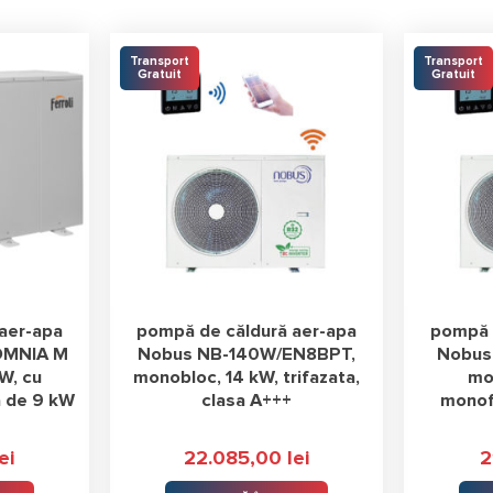
Transport
Transport
Gratuit
Gratuit
aer-apa
pompă de căldură aer-apa
pompă 
 OMNIA M
Nobus NB-140W/EN8BPT,
Nobus
kW, cu
monobloc, 14 kW, trifazata,
mo
a de 9 kW
clasa A+++
monof
ei
22.085,00
lei
2