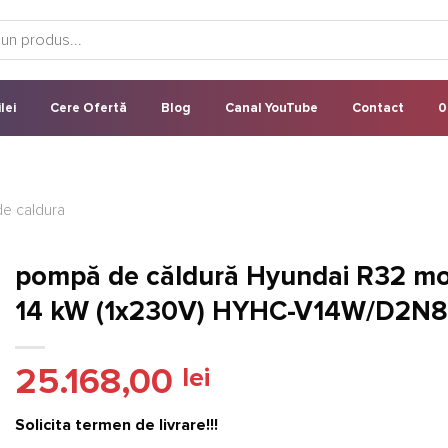
lei
Cere Ofertă
Blog
Canal YouTube
Contact
0
e caldura
pompă de căldură Hyundai R32 m
14 kW (1x230V) HYHC-V14W/D2N
25.168,00
lei
Solicita termen de livrare!!!