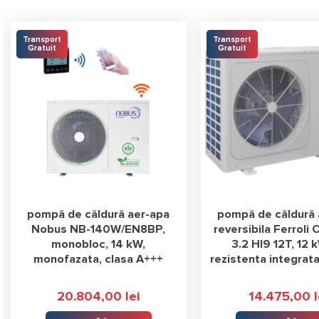
Transport
Transport
Gratuit
Gratuit
pompă de căldură aer-apa
pompă de căldură 
Nobus NB-140W/EN8BP,
reversibila Ferroli
monobloc, 14 kW,
3.2 HI9 12T, 12 
monofazata, clasa A+++
rezistenta integrat
20.804,00
lei
14.475,00
l