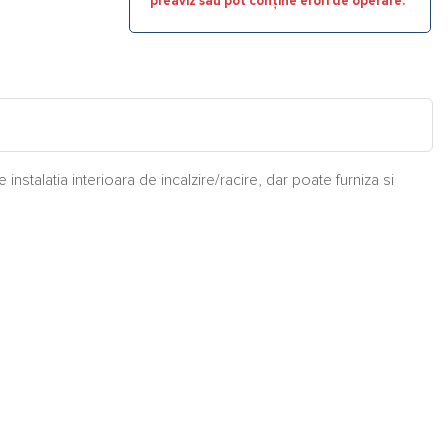
preaviz sau pot conține erori de operare.
instalatia interioara de incalzire/racire, dar poate furniza si