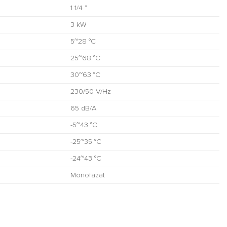
1 1/4 “
3 kW
5~28 °C
25~68 °C
30~63 °C
230/50 V/Hz
65 dB/A
-5~43 °C
-25~35 °C
-24~43 °C
Monofazat