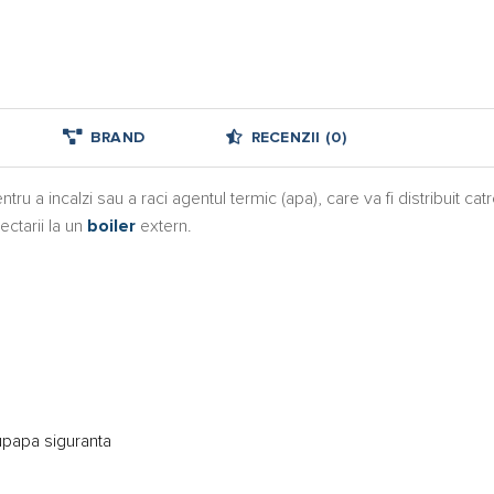
BRAND
RECENZII (0)
 a incalzi sau a raci agentul termic (apa), care va fi distribuit catre 
ctarii la un
boiler
extern.
upapa siguranta