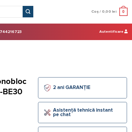
0
Coș /
0,00
lei
Autentificare
744216723
onobloc
2 ani GARANȚIE
8-BE30
Asistență tehnică instant
pe chat