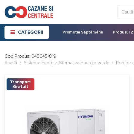
Skip
Caută:
to
content
CATEGORII
Promoția Săptămânii
Produsul Zi
Cod Produs:
045645-819
Acasă
/
Sisteme Energie Alternativa-Energie verde
/
Pompe d
Transport
Gratuit