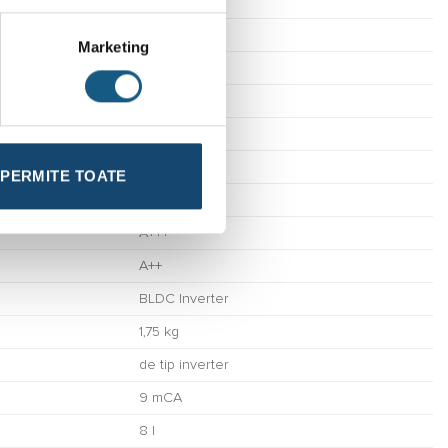
13,50 kW
3,75 kW
Marketing
3,60
A35/W7
12,40 kW
4,96 kW
PERMITE TOATE
2,50
A+++
A++
BLDC Inverter
1,75 kg
de tip inverter
9 mCA
8 l