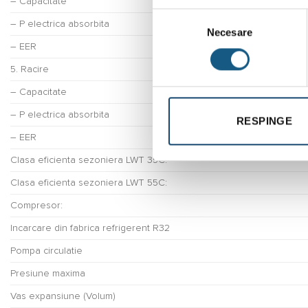
– Capacitate
Selecția
– P electrica absorbita
Necesare
consimțământului
– EER
5. Racire
– Capacitate
– P electrica absorbita
RESPINGE
– EER
Clasa eficienta sezoniera LWT 35C:
Clasa eficienta sezoniera LWT 55C:
Compresor:
Incarcare din fabrica refrigerent R32
Pompa circulatie
Presiune maxima
Vas expansiune (Volum)