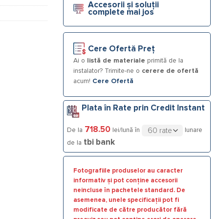
Accesorii și soluții
complete mai jos
Cere Ofertă Preț
Ai o
listă de materiale
primită de la
instalator? Trimite-ne o
cerere de ofertă
acum!
Cere Ofertă
Plata în Rate prin Credit Instant
718.50
De la
lei/lună în
lunare
tbi bank
de la
Fotografiile produselor au caracter
informativ și pot conține accesorii
neincluse în pachetele standard. De
asemenea, unele specificații pot fi
modificate de către producător fără