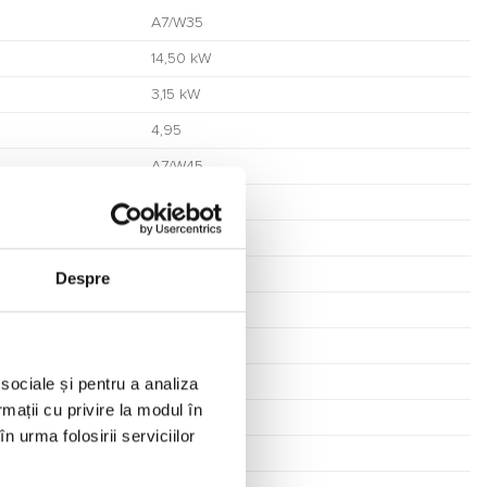
A7/W35
14,50 kW
3,15 kW
4,95
A7/W45
12,30 kW
3,32 kW
3,70
Despre
A7/W55
11,90 kW
 sociale și pentru a analiza
3,90 kW
rmații cu privire la modul în
3,05
n urma folosirii serviciilor
A35/W18