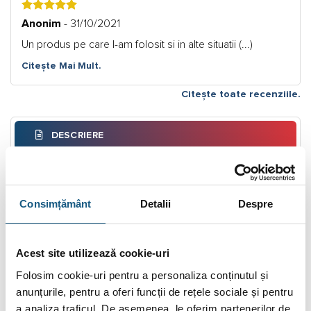
5
Anonim
- 31/10/2021
Un produs pe care l-am folosit si in alte situatii (...)
Citește Mai Mult.
Citește toate recenziile.
DESCRIERE
INFORMAȚII SUPLIMENTARE
BRAND
Consimțământ
Detalii
Despre
RECENZII (1)
FIȘIERE ATAȘATE
Acest site utilizează cookie-uri
Folosim cookie-uri pentru a personaliza conținutul și
Pompa electronica de circulatie Ferroli LPA 25-6/180
anunțurile, pentru a oferi funcții de rețele sociale și pentru
a analiza traficul. De asemenea, le oferim partenerilor de