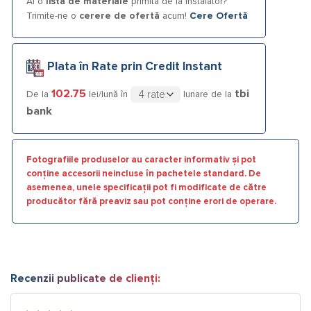
Ai o
listă de materiale
primită de la instalator?
Trimite-ne o
cerere de ofertă
acum!
Cere Ofertă
Plata în Rate prin Credit Instant
102.75
tbi
De la
lei/lună în
lunare de la
bank
Fotografiile produselor au caracter informativ și pot
conține accesorii neincluse în pachetele standard. De
asemenea, unele specificații pot fi modificate de către
producător fără preaviz sau pot conține erori de operare.
Recenzii publicate de clienți: