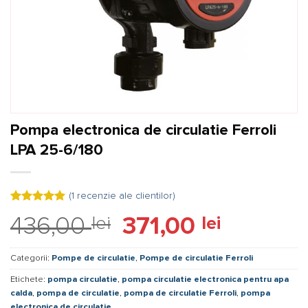
Pompa electronica de circulatie Ferroli
LPA 25-6/180
(
1
recenzie ale clientilor)
Evaluat la
Prețul
Prețul
436,00
lei
371,00
lei
5.00
din 5
pe baza
inițial
curent
unei
a
este:
singure
Categorii:
Pompe de circulatie
,
Pompe de circulatie Ferroli
evaluări
fost:
371,00 lei.
Etichete:
pompa circulatie
,
pompa circulatie electronica pentru apa
436,00 lei.
calda
,
pompa de circulatie
,
pompa de circulatie Ferroli
,
pompa
electronica de circulatie