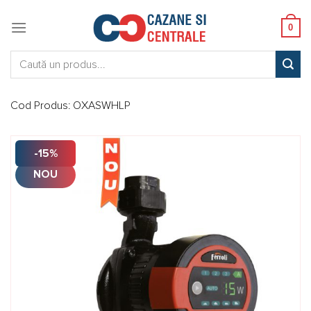
Skip
to
0
content
Caută:
Cod Produs:
OXASWHLP
-15%
NOU