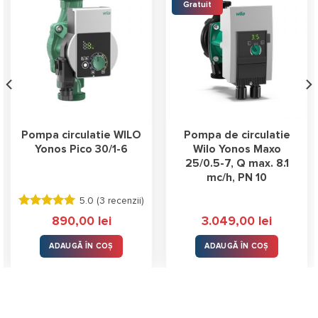
Gratuit
Pompa circulatie WILO
Pompa de circulatie
Yonos Pico 30/1-6
Wilo Yonos Maxo
25/0.5-7, Q max. 8.1
mc/h, PN 10
5.0 (
3 recenzii
)
Evaluat la
890,00
lei
3.049,00
lei
5.00
stele
din 5
ADAUGĂ ÎN COȘ
ADAUGĂ ÎN COȘ