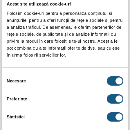
Acest site utilizează cookie-uri
Centrala electrica
Centrala electrica
Folosim cookie-uri pentru a personaliza conținutul și
Protherm Ray 18 KE 14EU,
Protherm Ray 21 KE 14EU,
anunțurile, pentru a oferi funcții de rețele sociale și pentru
18 kW, alimentare 380V
21 kW, alimentare 380V
a analiza traficul. De asemenea, le oferim partenerilor de
3.167,00
lei
3.355,00
lei
rețele sociale, de publicitate și de analize informații cu
privire la modul în care folosiți site-ul nostru. Aceștia le
ADAUGĂ ÎN COȘ
ADAUGĂ ÎN COȘ
pot combina cu alte informații oferite de dvs. sau culese
în urma folosirii serviciilor lor.
Transport
Gratuit
Selecția
Necesare
consimțământului
Preferinţe
Statistici
Centrala electrica
Centrala electrica
Protherm Ray 24 KE
Protherm Ray 28 KE