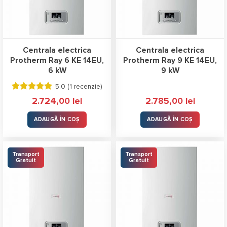
Centrala electrica
Centrala electrica
Protherm Ray 6 KE 14EU,
Protherm Ray 9 KE 14EU,
6 kW
9 kW
5.0 (
1 recenzie
)
Evaluat la
2.724,00
lei
2.785,00
lei
5.00
stele
din 5
ADAUGĂ ÎN COȘ
ADAUGĂ ÎN COȘ
Transport
Transport
Gratuit
Gratuit