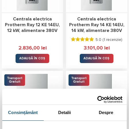
Centrala electrica
Centrala electrica
Protherm Ray 12 KE 14EU,
Protherm Ray 14 KE 14EU,
12 kW, alimentare 380V
14 kW, alimentare 380V
5.0 (
1 recenzie
)
Evaluat la
2.836,00
lei
3.101,00
lei
5.00
stele
din 5
ADAUGĂ ÎN COȘ
ADAUGĂ ÎN COȘ
Transport
Transport
Gratuit
Gratuit
Consimțământ
Detalii
Despre