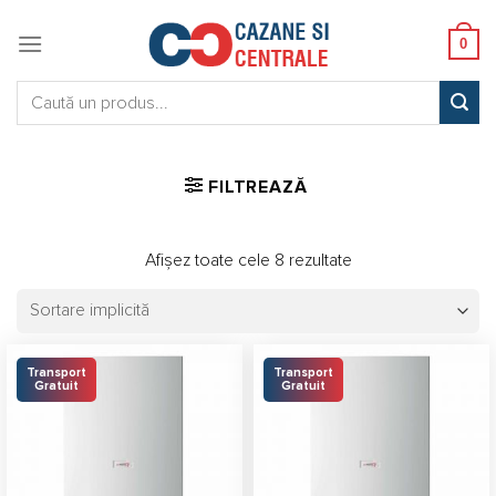
Skip
to
0
content
Caută:
FILTREAZĂ
Afișez toate cele 8 rezultate
Transport
Transport
Gratuit
Gratuit