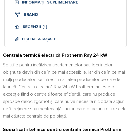
INFORMAȚII SUPLIMENTARE
BRAND
RECENZII (1)
FIȘIERE ATAȘATE
Centrala termică electrică Protherm Ray 24 kW
Soluțiile pentru încălzirea apartamentelor sau locuințelor
obișnuite devin din ce în ce mai accesibile, iar din ce în ce mai
mulți producători se întrec în calitatea produselor pe care le
fabrică. Centrala electrică Ray 24 kW Protherm nu este o
excepție fiind o centrală foarte eficientă, care nu produce
aproape deloc zgomot și care nu va necesita niciodată acțiuni
de întreținere sau mentenanță, lucruri care o fac una dintre cele
mai căutate centrale de pe piață.
Specificații tehnice pentru centrala termică Protherm