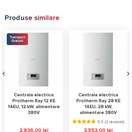
Produse similare
Transport
Gratuit
Centrala electrica
Centrala electrica
Protherm Ray 12 KE
Protherm Ray 28 KE
14EU, 12 kW, alimentare
14EU, 28 kW,
380V
alimentare 380V
5.0 (
2 recenzii
)
Evaluat la
2.836,00
lei
3.553,00
lei