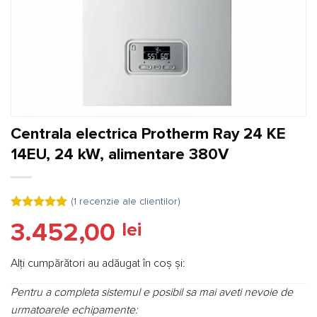
Centrala electrica Protherm Ray 24 KE
14EU, 24 kW, alimentare 380V
(
1
recenzie ale clientilor)
Evaluat la
3.452,00
lei
5.00
din 5
pe baza
unei
singure
Alți cumpărători au adăugat în coș și:
evaluări
Pentru a completa sistemul e posibil sa mai aveti nevoie de
urmatoarele echipamente: