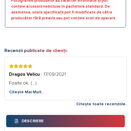
Fotografiile produselor au caracter informativ și pot
conține accesorii neincluse în pachetele standard. De
asemenea, unele specificații pot fi modificate de către
producător fără preaviz sau pot conține erori de operare.
Recenzii publicate de clienți:
5
Dragos Velicu
- 17/09/2021
Foarte ok. (...)
Citește Mai Mult.
Citește toate recenziile.
DESCRIERE