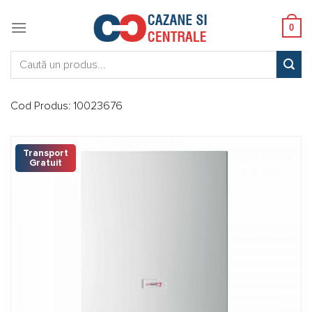
Skip
to
0
content
Caută:
Cod Produs:
10023676
Transport
Gratuit