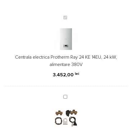
Centrala
electrica
Protherm
Ray
24
KE
Centrala electrica Protherm Ray 24 KE 14EU, 24 kW,
14EU,
alimentare 380V
24
kW,
lei
3.452,00
alimentare
380V
Set
conectare
boiler,
pentru
centrala
electrica,