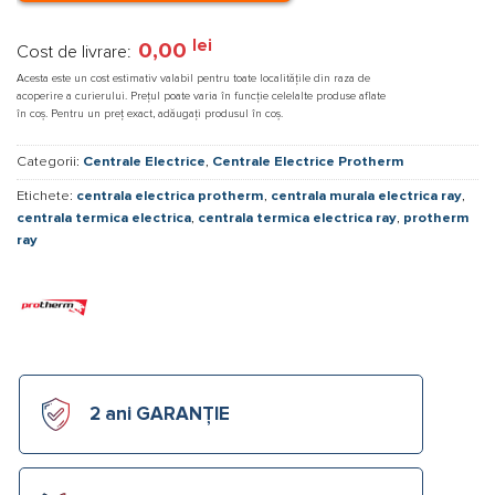
lei
0,00
Cost de livrare:
Acesta este un cost estimativ valabil pentru toate localitățile din raza de
acoperire a curierului. Prețul poate varia în funcție celelalte produse aflate
în coș. Pentru un preț exact, adăugați produsul în coș.
Categorii:
Centrale Electrice
,
Centrale Electrice Protherm
Etichete:
centrala electrica protherm
,
centrala murala electrica ray
,
centrala termica electrica
,
centrala termica electrica ray
,
protherm
ray
2 ani GARANȚIE