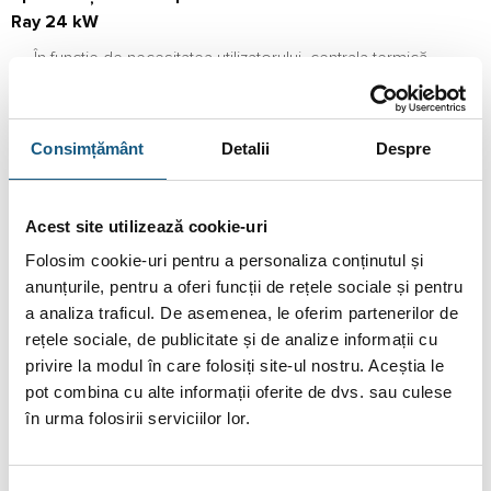
Ray 24 kW
În funcție de necesitatea utilizatorului, centrala termică
electrică Protherm Ray 24 kW poate fi conectată și la o
rețea de electricitate monofazică. Această funcție a fost
făcută disponibilă pentru cei care nu au acces la o rețea în
Consimțământ
Detalii
Despre
regim trifazic.
Centrala electrică Ray 24 kW Protherm are un regim de
Acest site utilizează cookie-uri
funcționare care favorizează protejarea mediului
Folosim cookie-uri pentru a personaliza conținutul și
înconjurător. Centrala nu dăunează în niciun fel mediului în
anunțurile, pentru a oferi funcții de rețele sociale și pentru
care este amplasată, dar nici exteriorului acestuia, emisia de
a analiza traficul. De asemenea, le oferim partenerilor de
noxe fiind zero.
rețele sociale, de publicitate și de analize informații cu
Mai mult decât atât, centrala termică electrică Protherm Ray
privire la modul în care folosiți site-ul nostru. Aceștia le
24 kW nu are nevoie de un coș de fum pentru a realiza
pot combina cu alte informații oferite de dvs. sau culese
procese de evacuare. Dacă nu există emisii, nici coșul de
în urma folosirii serviciilor lor.
fum nu este necesar.
Poate fi montată pe peretele din locuința utilizatorului, dar