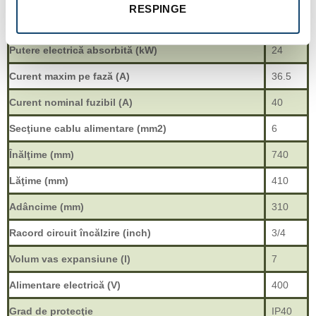
RESPINGE
Presiune minimă încălzire (bar)
0.8
Putere electrică absorbită (kW)
24
Curent maxim pe fază (A)
36.5
Curent nominal fuzibil (A)
40
Secţiune cablu alimentare (mm2)
6
Înălţime (mm)
740
Lăţime (mm)
410
Adâncime (mm)
310
Racord circuit încălzire (inch)
3/4
Volum vas expansiune (l)
7
Alimentare electrică (V)
400
Grad de protecţie
IP40