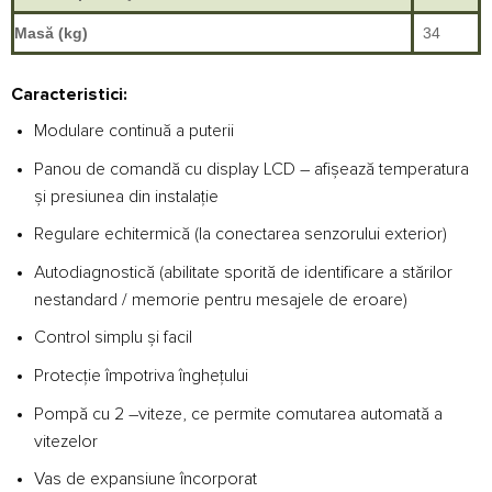
Masă (kg)
34
Caracteristici:
Modulare continuă a puterii
Panou de comandă cu display LCD – afişează temperatura
şi presiunea din instalaţie
Regulare echitermică (la conectarea senzorului exterior)
Autodiagnostică (abilitate sporită de identificare a stărilor
nestandard / memorie pentru mesajele de eroare)
Control simplu şi facil
Protecţie împotriva îngheţului
Pompă cu 2 –viteze, ce permite comutarea automată a
vitezelor
Vas de expansiune încorporat