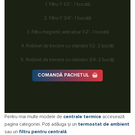
1. Filtru Y 1/2”- 1 bucată
2. Filtru Y 3/4”- 1 bucată
3. Filtru magnetic anticalcar 1/2”- 1 bucată
4. Robinet de trecere cu olandez 1/2- 2 bucăți
5. Robinet de trecere cu olandez 3/4- 2 bucăți
COMANDĂ PACHETUL
Pentru mai multe modele de
centrale termice
accesează
pagina categoriei. Poți adăuga și un
termostat de ambient
sau un
filtru pentru centrală
.