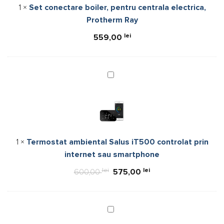
1
×
Set conectare boiler, pentru centrala electrica,
Protherm
Protherm Ray
Ray
lei
559,00
Termostat
ambiental
Salus
iT500
controlat
prin
1
×
Termostat ambiental Salus iT500 controlat prin
internet
internet sau smartphone
sau
smartphone
lei
Prețul
lei
Prețul
600,00
575,00
inițial
curent
a
este:
fost:
575,00 lei.
Pachet
instalare
600,00 lei.