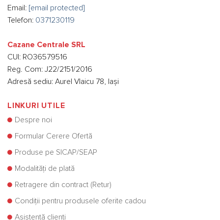
Email:
[email protected]
Telefon:
0371230119
Cazane Centrale SRL
CUI: RO36579516
Reg. Com: J22/2151/2016
Adresă sediu: Aurel Vlaicu 78, Iași
LINKURI UTILE
Despre noi
Formular Cerere Ofertă
Produse pe SICAP/SEAP
Modalități de plată
Retragere din contract (Retur)
Condiții pentru produsele oferite cadou
Asistență clienți