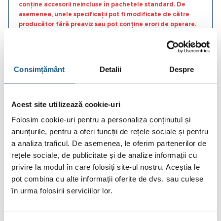
conține accesorii neincluse în pachetele standard. De
asemenea, unele specificații pot fi modificate de către
producător fără preaviz sau pot conține erori de operare.
Consimțământ
Detalii
Despre
DESCRIERE
Acest site utilizează cookie-uri
INFORMAȚII SUPLIMENTARE
Folosim cookie-uri pentru a personaliza conținutul și
BRAND
anunțurile, pentru a oferi funcții de rețele sociale și pentru
a analiza traficul. De asemenea, le oferim partenerilor de
RECENZII (0)
rețele sociale, de publicitate și de analize informații cu
privire la modul în care folosiți site-ul nostru. Aceștia le
Puffer Galmet, fara serpentina, SG(B) 1500 litri
pot combina cu alte informații oferite de dvs. sau culese
în urma folosirii serviciilor lor.
Poate fi racordat la sisteme de incalzire inchise, fara aport
de oxigen, respectiv la sisteme solare. Atentie! Este
interzisa utilizarea pufferelor pentru acumulare agent termic