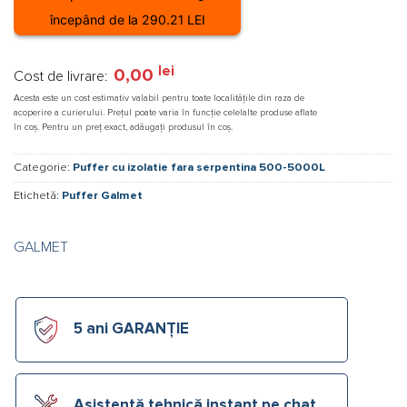
începând de la 290.21 LEI
lei
0,00
Cost de livrare:
Acesta este un cost estimativ valabil pentru toate localitățile din raza de
acoperire a curierului. Prețul poate varia în funcție celelalte produse aflate
în coș. Pentru un preț exact, adăugați produsul în coș.
Categorie:
Puffer cu izolatie fara serpentina 500-5000L
Etichetă:
Puffer Galmet
GALMET
5 ani GARANȚIE
Asistență tehnică instant pe chat