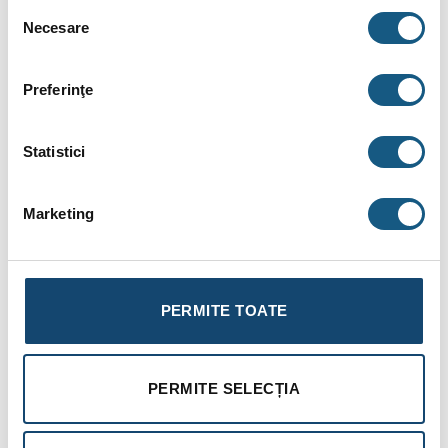
Selecția
in sisteme de preparare ACM;
Necesare
consimțământului
Corpul
puffer
-ului este fabricat din otel de calitate inalta,
S235JR (EN 10025).
Preferinţe
Presiunea de lucru a
puffer
-ului : 3 bar.
Puffer
-ul este dotat cu o izolatie de 80 mm grosime din
Statistici
spuma poliuretanica moale, rezistenta la caldura, avand
densitatea de 23 kg/m3
Marketing
Date tehnice
Capacitate : 1479 litri
Presiune maxima de lucru: 3 bari
PERMITE TOATE
Temperatura maxima de lucru a rezervorului: 100 grdC
Inaltime cu izolatie : 2700mm
PERMITE SELECȚIA
Diametru cu izolatie : 2920 mm
Masa neta cu izolatie : 210kg