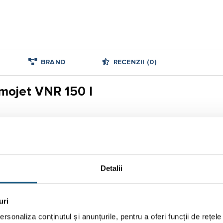
BRAND
RECENZII (0)
mojet VNR 150 l
re termică
150
Detalii
1244
440
uri
3/95
rsonaliza conținutul și anunțurile, pentru a oferi funcții de rețele
52