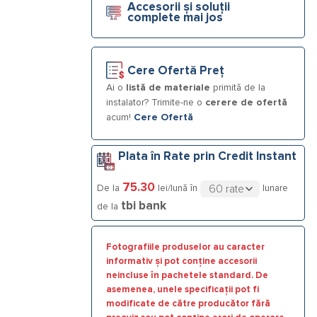
Accesorii și soluții
complete mai jos
Cere Ofertă Preț
Ai o
listă de materiale
primită de la
instalator? Trimite-ne o
cerere de ofertă
acum!
Cere Ofertă
Plata în Rate prin Credit Instant
75.30
De la
lei/lună în
lunare
tbi bank
de la
Fotografiile produselor au caracter
informativ și pot conține accesorii
neincluse în pachetele standard. De
asemenea, unele specificații pot fi
modificate de către producător fără