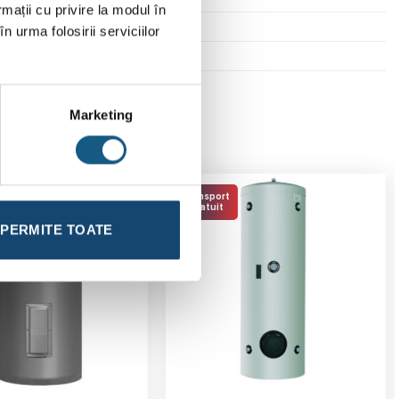
rmații cu privire la modul în
n urma folosirii serviciilor
Marketing
Transport
Gratuit
PERMITE TOATE