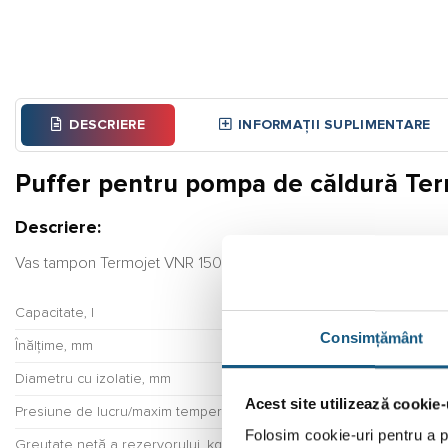
DESCRIERE
INFORMAȚII SUPLIMENTARE
Puffer pentru pompa de căldură Ter
Descriere:
Vas tampon Termojet VNR 150 pentru pompe de căldură în izola
Capacitate, l
Consimțământ
Înălțime, mm
Diametru cu izolatie, mm
Acest site utilizează cookie-
Presiune de lucru/maxim temperatura, bar/C
Folosim cookie-uri pentru a pe
Greutate netă a rezervorului, kg