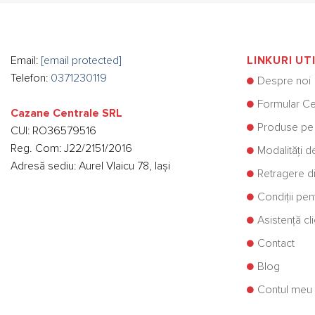
Email:
[email protected]
LINKURI UT
Telefon:
0371230119
Despre noi
Formular Ce
Cazane Centrale SRL
Produse pe
CUI: RO36579516
Reg. Com: J22/2151/2016
Modalități d
Adresă sediu: Aurel Vlaicu 78, Iași
Retragere di
Condiții pe
Asistență cli
Contact
Blog
Contul meu