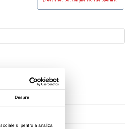
preaviz sau pot conține erori de operare.
Despre
 sociale și pentru a analiza