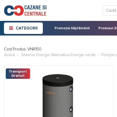
Skip
Caută:
to
content
CATEGORII
Promoția Săptămânii
Produsul Zi
Cod Produs:
VNR150
Acasă
/
Sisteme Energie Alternativa-Energie verde
/
Pompe d
Transport
Gratuit