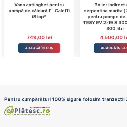
Vana antiinghet pentru
Boiler indirect
pompă de căldură 1″, Caleffi
serpentina marita ( 
iStop®
pentru pompe de 
TESY EV 2×19 S 30
300 litri
ul
749,00
lei
4.500,00
l
nt
:
ADAUGĂ ÎN COȘ
ADAUGĂ ÎN CO
,00 lei.
Pentru cumpărături 100% sigure folosim tranzacții