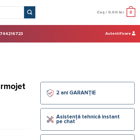
0
Coș /
0,00
lei
Autentificare
744216723
ermojet
2 ani GARANȚIE
Asistență tehnică instant
pe chat