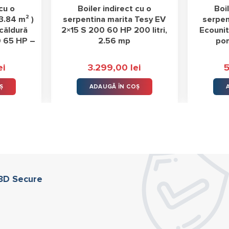
 cu o
Boiler indirect cu o
Boil
3.84 m² )
serpentina marita Tesy EV
serpen
căldură
2×15 S 200 60 HP 200 litri,
Ecouni
0 65 HP –
2.56 mp
pom
ei
3.299,00
lei
Ș
ADAUGĂ ÎN COȘ
 3D Secure