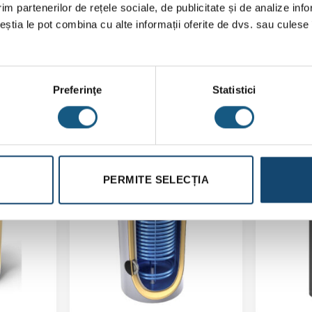
im partenerilor de rețele sociale, de publicitate și de analize info
30
ceștia le pot combina cu alte informații oferite de dvs. sau culese î
6-18
Preferinţe
Statistici
Transport
Gratuit
PERMITE SELECȚIA