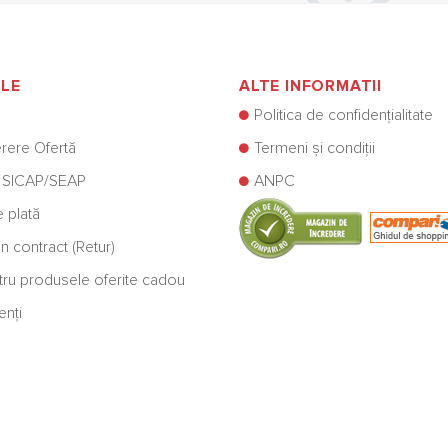
ILE
ALTE INFORMATII
Politica de confidențialitate
rere Ofertă
Termeni și condiții
 SICAP/SEAP
ANPC
e plată
n contract (Retur)
ntru produsele oferite cadou
enți