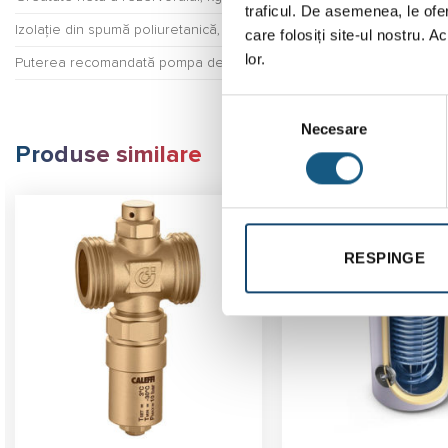
traficul. De asemenea, le ofer
Izolație din spumă poliuretanică, mm
care folosiți site-ul nostru. A
lor.
Puterea recomandată pompa de căldură, kW
Selecția
Necesare
consimțământului
Produse similare
RESPINGE