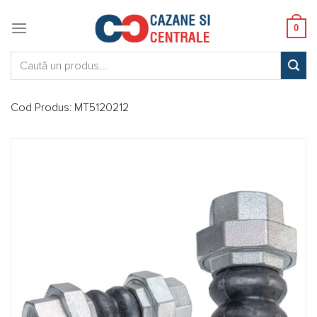
Skip
to
0
content
Caută:
Cod Produs:
MT5120212