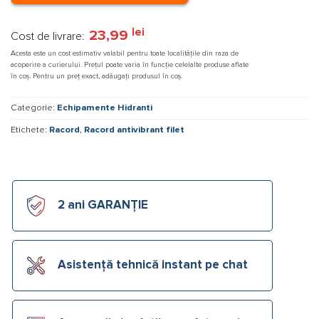
lei
23,99
Cost de livrare:
Acesta este un cost estimativ valabil pentru toate localitățile din raza de
acoperire a curierului. Prețul poate varia în funcție celelalte produse aflate
în coș. Pentru un preț exact, adăugați produsul în coș.
Categorie:
Echipamente Hidranti
Etichete:
Racord
,
Racord antivibrant filet
2 ani GARANȚIE
Asistență tehnică instant pe chat