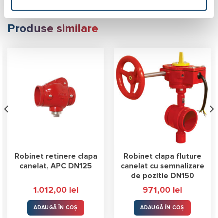
Produse similare
Robinet retinere clapa
Robinet clapa fluture
canelat, APC DN125
canelat cu semnalizare
de pozitie DN150
1.012,00
lei
971,00
lei
ADAUGĂ ÎN COȘ
ADAUGĂ ÎN COȘ