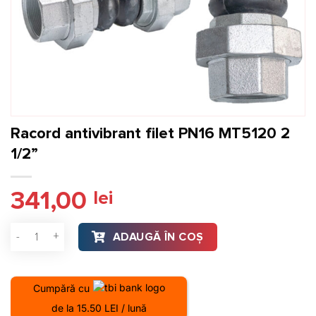
Racord antivibrant filet PN16 MT5120 2
1/2”
341,00
lei
Cantitate Racord antivibrant filet PN16 MT5120 2 1/2”
ADAUGĂ ÎN COȘ
Cumpără cu
de la 15.50 LEI / lună