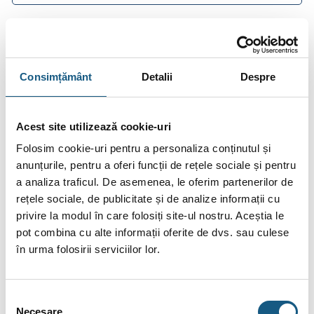
DESCRIERE
Consimțământ
Detalii
Despre
INFORMAȚII SUPLIMENTARE
Acest site utilizează cookie-uri
RECENZII (0)
Folosim cookie-uri pentru a personaliza conținutul și
FIȘIERE ATAȘATE
anunțurile, pentru a oferi funcții de rețele sociale și pentru
a analiza traficul. De asemenea, le oferim partenerilor de
Racord antivibrant filet PN16 MT5120
rețele sociale, de publicitate și de analize informații cu
privire la modul în care folosiți site-ul nostru. Aceștia le
Racordurile elastice protejează conductele în cazul alungirilor,
pot combina cu alte informații oferite de dvs. sau culese
comprimărilor, nealinierii și curbării. Sunt potrivite pentru
în urma folosirii serviciilor lor.
reducerea vibrațiilor și a zgomotului permițând reducerea
efectelor loviturilor de berbec. Se utilizează în stațiile de
tratare a apei, stații de pompare, instalații de încălzire și aer
Selecția
condiționat, circuite de aer comprimat și sisteme de stins
Necesare