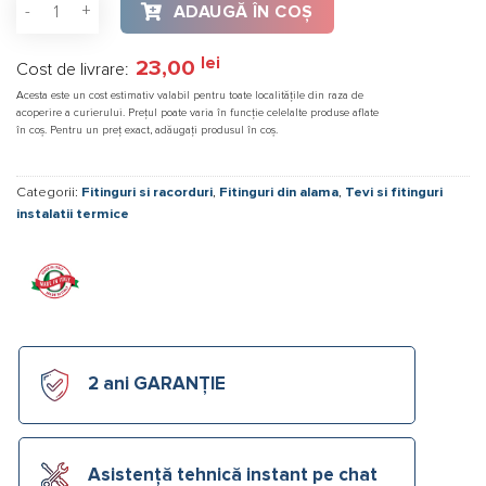
Cantitate Racord sertizare-presare, alama, filet exterior
ADAUGĂ ÎN COȘ
lei
23,00
Cost de livrare:
Acesta este un cost estimativ valabil pentru toate localitățile din raza de
acoperire a curierului. Prețul poate varia în funcție celelalte produse aflate
în coș. Pentru un preț exact, adăugați produsul în coș.
Categorii:
Fitinguri si racorduri
,
Fitinguri din alama
,
Tevi si fitinguri
instalatii termice
2 ani GARANȚIE
Asistență tehnică instant pe chat