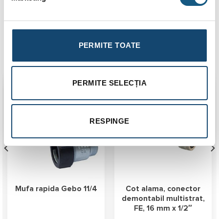
mansonului din otel inoxidabil, asigurand astfel o fixare etansa
si durabila in timp, chiar si in conditii de presiune ridicata.
PERMITE TOATE
Produse similare
PERMITE SELECȚIA
RESPINGE
Mufa rapida Gebo 11/4
Cot alama, conector
demontabil multistrat,
FE, 16 mm x 1/2″