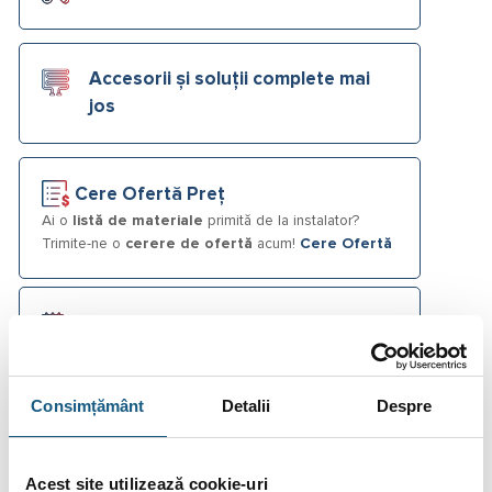
Accesorii și soluții complete mai
jos
Cere Ofertă Preț
Ai o
listă de materiale
primită de la instalator?
Trimite-ne o
cerere de ofertă
acum!
Cere Ofertă
Plata în Rate prin Credit Instant
Consimțământ
Detalii
Despre
Fotografiile produselor au caracter informativ și pot
conține accesorii neincluse în pachetele standard. De
asemenea, unele specificații pot fi modificate de către
Acest site utilizează cookie-uri
producător fără preaviz sau pot conține erori de operare.