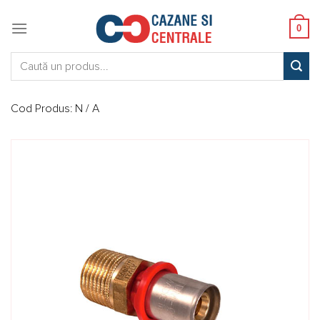
Skip
to
0
content
Caută:
Cod Produs:
N / A