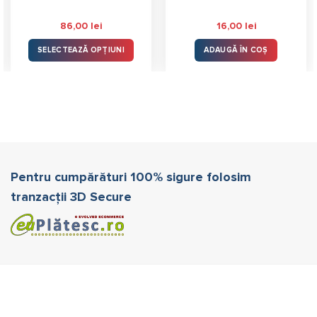
86,00
lei
16,00
lei
SELECTEAZĂ OPȚIUNI
ADAUGĂ ÎN COȘ
Acest
produs
are
mai
multe
variații.
Opțiunile
pot
Pentru cumpărături 100% sigure folosim
fi
tranzacții 3D Secure
alese
în
pagina
produsului.