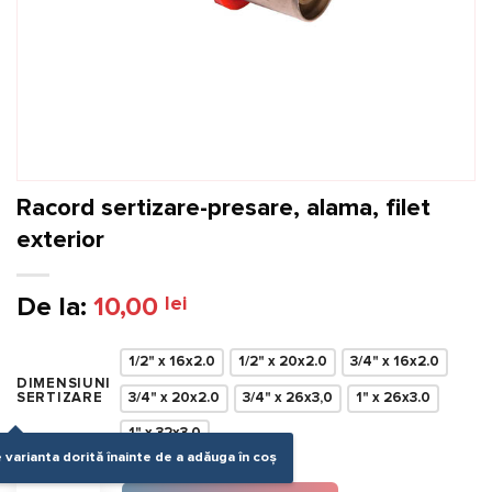
Racord sertizare-presare, alama, filet
exterior
De la:
10,00
lei
1/2" x 16x2.0
1/2" x 20x2.0
3/4" x 16x2.0
DIMENSIUNI
3/4" x 20x2.0
3/4" x 26x3,0
1" x 26x3.0
SERTIZARE
1" x 32x3.0
 varianta dorită înainte de a adăuga în coș