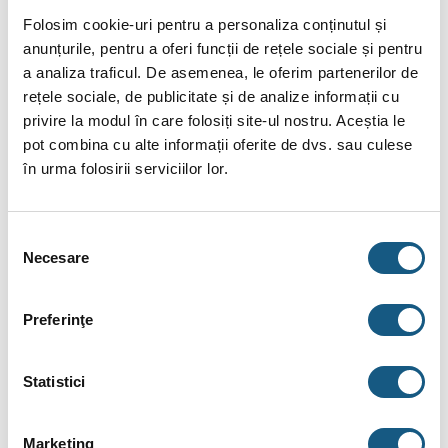
Folosim cookie-uri pentru a personaliza conținutul și
anunțurile, pentru a oferi funcții de rețele sociale și pentru
a analiza traficul. De asemenea, le oferim partenerilor de
rețele sociale, de publicitate și de analize informații cu
DESCRIERE
privire la modul în care folosiți site-ul nostru. Aceștia le
pot combina cu alte informații oferite de dvs. sau culese
INFORMAȚII SUPLIMENTARE
în urma folosirii serviciilor lor.
BRAND
Selecția
RECENZII (0)
Necesare
consimțământului
Racord sertizare-presare, alama, filet exterior
Preferinţe
Racordul prin presare
pentru teava multistrat se potriveste
pentru orice tip de instalatie de incalzire, racire sau igienico-
sanitara, oferind o solutie sigura si eficienta pentru
Statistici
conectarea tevilor din sistem. Acesta se caracterizeaza printr-
un sistem de etansare rezultat in urma deformarii mecanice a
Marketing