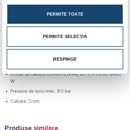
Înălțime: 862.0 mm
Lungime: 500.0 mm
PERMITE TOATE
Formă tub de radiație: Rotund
Instalare: Orizontal
PERMITE SELECȚIA
Tub radiant: Vertical
Design radiator: Drept
RESPINGE
Emisie de căldură conform EN 442 20 °C – 55/45: 132.0 W
Emisie de căldură conform EN 442 20 °C – 75/65: 249.0
W
Presiune de lucru max.: 8.0 bar
Culoare: Crom
Produse similare