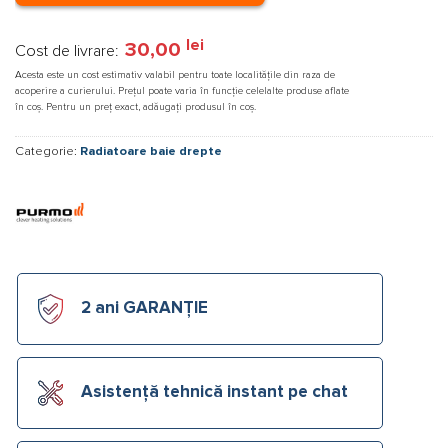
lei
30,00
Cost de livrare:
Acesta este un cost estimativ valabil pentru toate localitățile din raza de
acoperire a curierului. Prețul poate varia în funcție celelalte produse aflate
în coș. Pentru un preț exact, adăugați produsul în coș.
Categorie:
Radiatoare baie drepte
2 ani GARANȚIE
Asistență tehnică instant pe chat