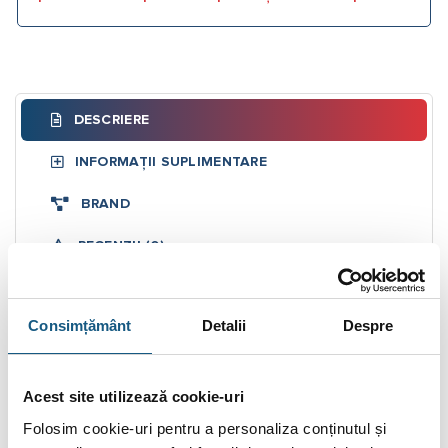
DESCRIERE
INFORMAȚII SUPLIMENTARE
BRAND
RECENZII (0)
Radiator cromat PURMO Banga CH 862/500
249W
Consimțământ
Detalii
Despre
Descriere:
Radiatorul de baie PURMO BANGA se remarca prin designul
Acest site utilizează cookie-uri
prietenos si atemporal. Simplitatea stilului face ca acest
Folosim cookie-uri pentru a personaliza conținutul și
model sa fie optim atat pentru interioarele minimaliste, cat si