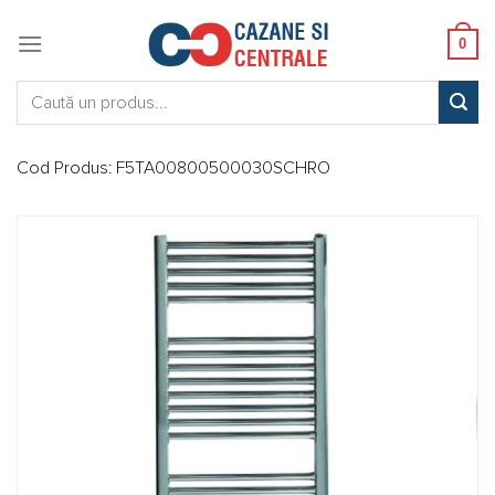
Skip
to
0
content
Caută:
Cod Produs:
F5TA00800500030SCHRO