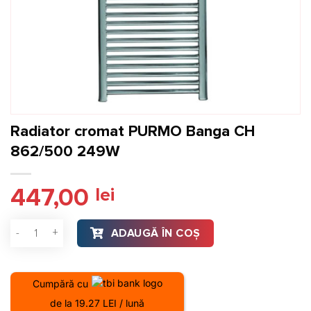
Radiator cromat PURMO Banga CH
862/500 249W
447,00
lei
Cantitate Radiator cromat PURMO Banga CH 862/500 249W
ADAUGĂ ÎN COȘ
Cumpără cu
de la 19.27 LEI / lună