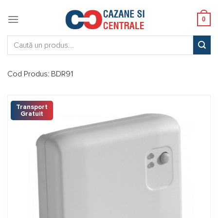
Skip
to
0
content
Caută:
Cod Produs:
BDR91
Transport
Gratuit