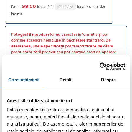
99.00
tbi
De la
lei/lună în
lunare de la
bank
Fotografiile produselor au caracter informativ și pot
conține accesorii neincluse în pachetele standard. De
asemenea, unele specificații pot fi modificate de către
producător fără preaviz sau pot conține erori de operare.
Consimțământ
Detalii
Despre
DESCRIERE
Acest site utilizează cookie-uri
INFORMAȚII SUPLIMENTARE
Folosim cookie-uri pentru a personaliza conținutul și
BRAND
anunțurile, pentru a oferi funcții de rețele sociale și pentru
a analiza traficul. De asemenea, le oferim partenerilor de
RECENZII (0)
rețele sociale, de publicitate și de analize informații cu