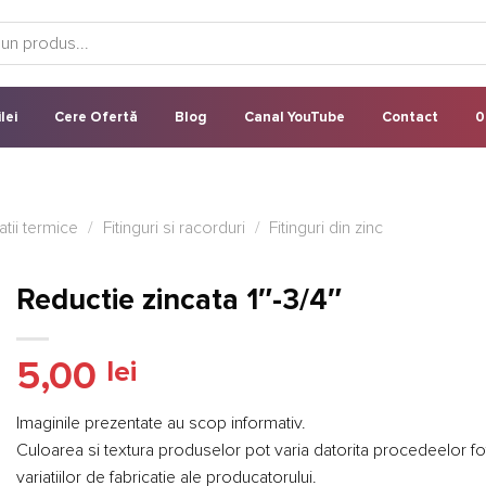
lei
Cere Ofertă
Blog
Canal YouTube
Contact
0
latii termice
/
Fitinguri si racorduri
/
Fitinguri din zinc
Reductie zincata 1″-3/4″
5,00
lei
Imaginile prezentate au scop informativ.
Culoarea si textura produselor pot varia datorita procedeelor f
variatiilor de fabricatie ale producatorului.