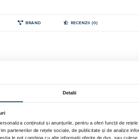
BRAND
RECENZII (0)
or, fiind recomandata pentru instalatiile de gaz.
Detalii
uri
rsonaliza conținutul și anunțurile, pentru a oferi funcții de rețele
im partenerilor de rețele sociale, de publicitate și de analize info
ceștia le pot combina cu alte informații oferite de dvs. sau culese î