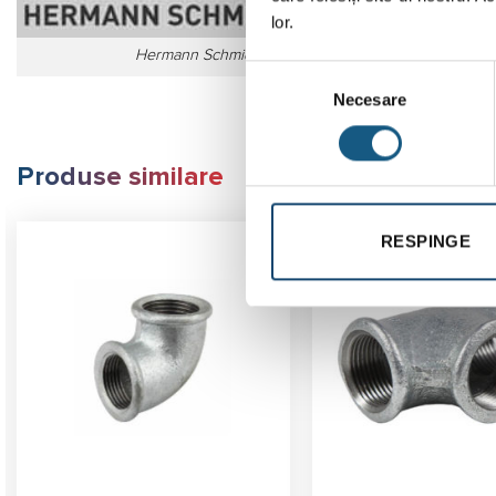
lor.
Hermann Schmidt E
Selecția
Necesare
consimțământului
Produse similare
RESPINGE