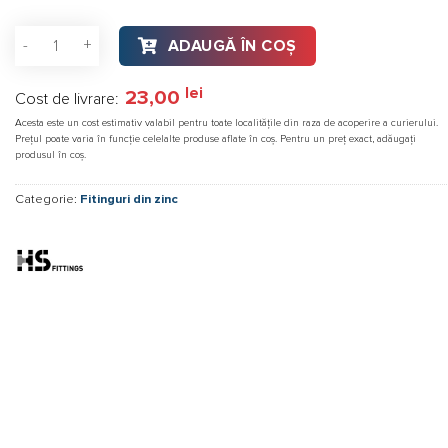
Cantitate Reductie zincata 1"-3/4"
ADAUGĂ ÎN COȘ
lei
23,00
Cost de livrare:
Acesta este un cost estimativ valabil pentru toate localitățile din raza de acoperire a curierului.
Prețul poate varia în funcție celelalte produse aflate în coș. Pentru un preț exact, adăugați
produsul în coș.
Categorie:
Fitinguri din zinc