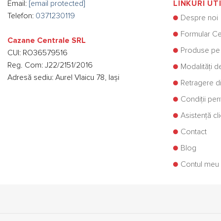
Email:
[email protected]
LINKURI UT
Telefon:
0371230119
Despre noi
Formular Ce
Cazane Centrale SRL
Produse pe
CUI: RO36579516
Reg. Com: J22/2151/2016
Modalități d
Adresă sediu: Aurel Vlaicu 78, Iași
Retragere di
Condiții pe
Asistență cli
Contact
Blog
Contul meu