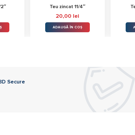
/2″
Teu zincat 11/4″
T
20,00
lei
Ș
ADAUGĂ ÎN COȘ
 3D Secure