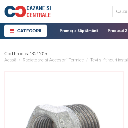
Skip
Caută:
to
content
CATEGORII
Promoția Săptămânii
Produsul Zi
Cod Produs:
13241015
Acasă
/
Radiatoare si Accesorii Termice
/
Tevi si fitinguri insta