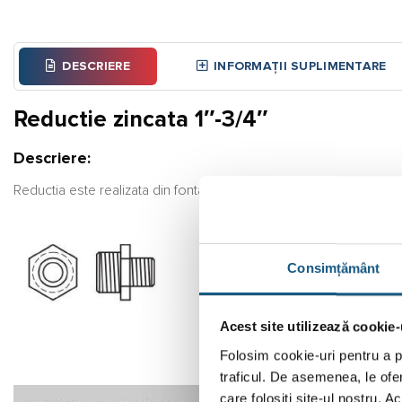
DESCRIERE
INFORMAȚII SUPLIMENTARE
Reductie zincata 1″-3/4″
Descriere:
Reductia este realizata din fonta zincata, cu filet exterior si interi
Consimțământ
Acest site utilizează cookie-
Folosim cookie-uri pentru a pe
traficul. De asemenea, le ofer
care folosiți site-ul nostru. A