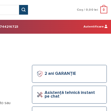
0
Coș /
0,00
lei
Autentificare
744216723
2 ani GARANȚIE
Asistență tehnică instant
pe chat
oto sau