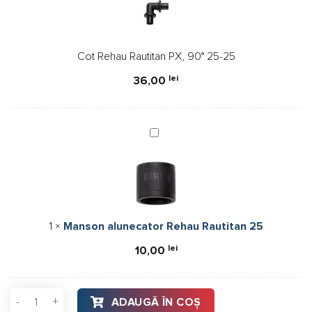
PX,
90°
25-
Cot Rehau Rautitan PX, 90° 25-25
25
lei
36,00
Manson
alunecator
Rehau
Rautitan
25
1
×
Manson alunecator Rehau Rautitan 25
lei
10,00
Cantitate Cot Rehau Rautitan PX, 90° 25-25
ADAUGĂ ÎN COȘ