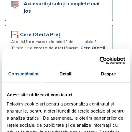
Accesorii și soluții complete mai
jos
Cere Ofertă Preț
Ai o
listă de materiale
primită de la instalator?
Trimite-ne o
cerere de ofertă
acum!
Cere Ofertă
Plata în Rate prin Credit Instant
Consimțământ
Detalii
Despre
Acest site utilizează cookie-uri
Fotografiile produselor au caracter informativ și pot
conține accesorii neincluse în pachetele standard. De
Folosim cookie-uri pentru a personaliza conținutul și
asemenea, unele specificații pot fi modificate de către
anunțurile, pentru a oferi funcții de rețele sociale și pentru
producător fără preaviz sau pot conține erori de operare.
a analiza traficul. De asemenea, le oferim partenerilor de
rețele sociale, de publicitate și de analize informații cu