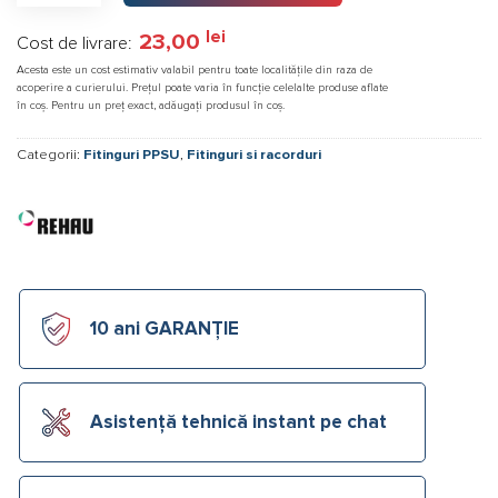
lei
23,00
Cost de livrare:
Acesta este un cost estimativ valabil pentru toate localitățile din raza de
acoperire a curierului. Prețul poate varia în funcție celelalte produse aflate
în coș. Pentru un preț exact, adăugați produsul în coș.
Categorii:
Fitinguri PPSU
,
Fitinguri si racorduri
10 ani GARANȚIE
Asistență tehnică instant pe chat