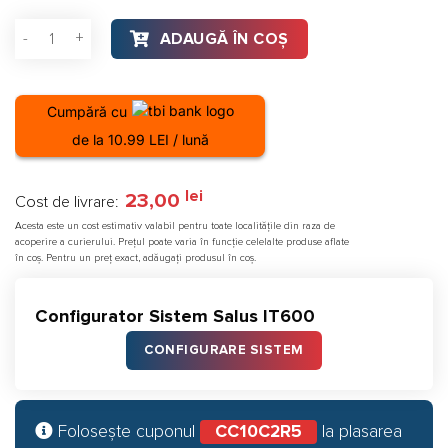
Cantitate Releu Salus RS600 pentru jaluzele electrice dublu
ADAUGĂ ÎN COȘ
Cumpără cu
de la 10.99 LEI / lună
lei
23,00
Cost de livrare:
Acesta este un cost estimativ valabil pentru toate localitățile din raza de
acoperire a curierului. Prețul poate varia în funcție celelalte produse aflate
în coș. Pentru un preț exact, adăugați produsul în coș.
Configurator Sistem Salus IT600
CONFIGURARE SISTEM
Folosește cuponul
CC10C2R5
la plasarea