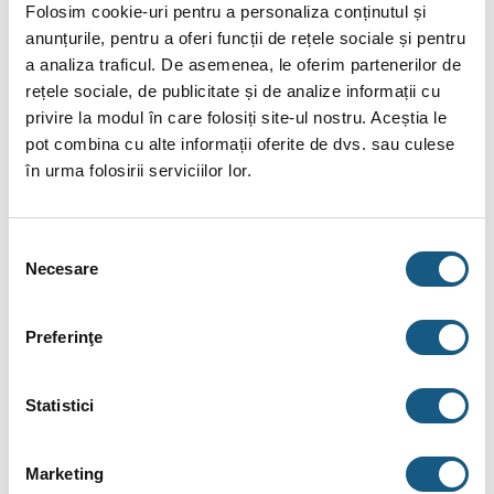
Folosim cookie-uri pentru a personaliza conținutul și
exact ceea ce cautam. functioneaza foarte bine (...)
anunțurile, pentru a oferi funcții de rețele sociale și pentru
Citește Mai Mult.
a analiza traficul. De asemenea, le oferim partenerilor de
rețele sociale, de publicitate și de analize informații cu
privire la modul în care folosiți site-ul nostru. Aceștia le
pot combina cu alte informații oferite de dvs. sau culese
5
Paul Cristian B.
- 18/11/2021
în urma folosirii serviciilor lor.
Super calitate Salus!CazaneSiCentrale
profesionalism,livrare promta,comunicare!Recomand!
(...)
Selecția
Necesare
consimțământului
Citește Mai Mult.
Preferinţe
5
MARIUS
- 22/06/2021
Un produs care usureaza utilizarea jaluzelelor electrice.
Statistici
Potrivit si pentru (...)
Citește Mai Mult.
Marketing