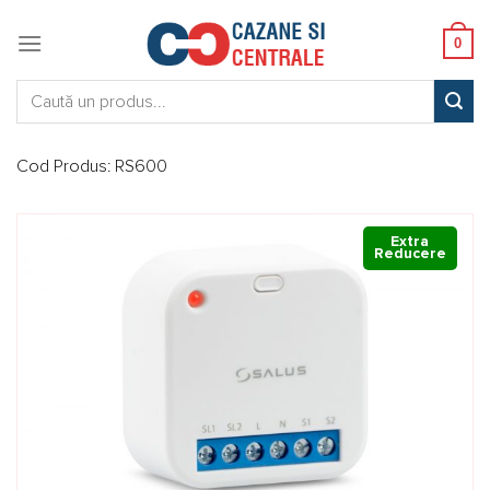
Skip
to
0
content
Caută:
Cod Produs:
RS600
Extra
Reducere