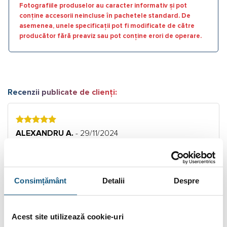
Fotografiile produselor au caracter informativ și pot
conține accesorii neincluse în pachetele standard. De
asemenea, unele specificații pot fi modificate de către
producător fără preaviz sau pot conține erori de operare.
Recenzii publicate de clienți:
5
ALEXANDRU A.
- 29/11/2024
Produsele functioneaza perfect, integrare ok in aplicatia
Salus, prin gateway (...)
Citește Mai Mult.
Consimțământ
Detalii
Despre
Acest site utilizează cookie-uri
5
MIhai
- 19/05/2022