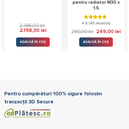
pentru radiator M30 x
1.5
4.8 (
Evaluat la
45 recenzii
)
2.346,00
lei
4.78
stele
Prețul
Prețul
2.198,30
lei
Prețul
Prețu
280,00
lei
249,00
lei
din 5
inițial
curent
inițial
cure
a
este:
a
este
ei.
fost:
2.198,30 lei.
fost:
249,
ADAUGĂ ÎN COȘ
ADAUGĂ ÎN COȘ
2.346,00 lei.
280,00 lei.
Pentru cumpărături 100% sigure folosim
tranzacții 3D Secure