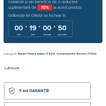
comenzii și vei beneficia de o reducere
suplimentară de
10%
la acest produs!
Grăbește-te! Oferta se încheie în:
·
·
·
00
19
00
50
zile
ore
minute
secunde
Categorii:
Smart Home Salus IT600
,
Componente Sistem iT600
5 ani GARANȚIE