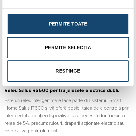
Citește toate recenziile.
DESCRIERE
PERMITE TOATE
INFORMAȚII SUPLIMENTARE
PERMITE SELECȚIA
BRAND
RECENZII (6)
RESPINGE
FIȘIERE ATAȘATE
Releu Salus RS600 pentru jaluzele electrice dublu
Este un releu inteligent care face parte din sistemul Smart
Home Salus IT600 și vă oferă posibilitatea de a controla prin
intermediul aplicației dispozitive care necesită două ieșiri cu
relee de 5A, precum: rulouri, draperii acționate electric sau
dispozitive pentru iluminat.