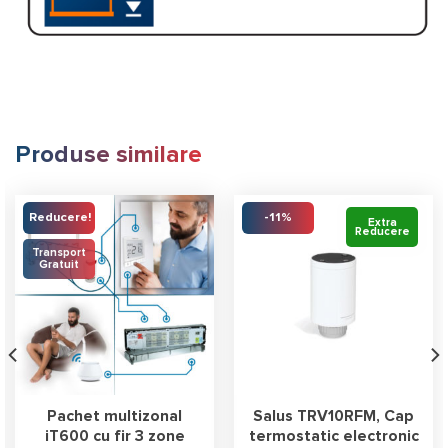
Produse similare
Reducere!
-11%
Extra
Reducere
Transport
Gratuit
Pachet multizonal
Salus TRV10RFM, Cap
iT600 cu fir 3 zone
termostatic electronic