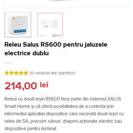
Releu Salus RS600 pentru jaluzele
electrice dublu
(
6
recenzii ale clientilor)
Evaluat la
6
214,00
lei
5.00
din 5
pe baza a
evaluări de
la clienți
Releul cu două ieșiri RS600 face parte din sistemul SALUS
Smart Home și vă oferă posibilitatea de a controla prin
intermediul aplicației dispozitive care necesită două ieșiri cu
relee de 5A, precum: rulouri, draperii acționate electric sau
dispozitive pentru iluminat.