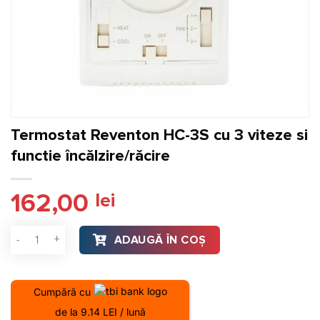
Termostat Reventon HC-3S cu 3 viteze si
functie încălzire/răcire
162,00
lei
Cantitate Termostat Reventon HC-3S cu 3 viteze si functie în
ADAUGĂ ÎN COȘ
Cumpără cu
de la 9.14 LEI / lună