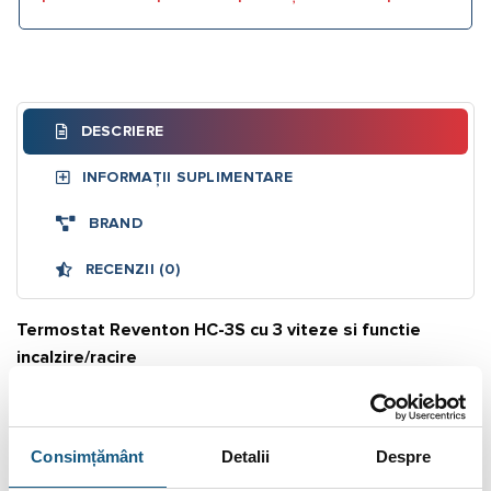
DESCRIERE
INFORMAȚII SUPLIMENTARE
BRAND
RECENZII (0)
Termostat Reventon HC-3S cu 3 viteze si functie
incalzire/racire
Termostatul Reventon HC-3S este utilizat pentu reglarea
dispozitivelor echipate cu ventilatoare cu 3 trepte.
Consimțământ
Detalii
Despre
Termostatul încorporat oprește automat dispozitivul când