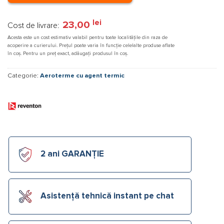
lei
23,00
Cost de livrare:
Acesta este un cost estimativ valabil pentru toate localitățile din raza de
acoperire a curierului. Prețul poate varia în funcție celelalte produse aflate
în coș. Pentru un preț exact, adăugați produsul în coș.
Categorie:
Aeroterme cu agent termic
2 ani GARANȚIE
Asistență tehnică instant pe chat