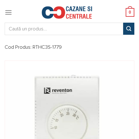
Skip
to
0
content
Caută:
Cod Produs:
RTHC3S-1779