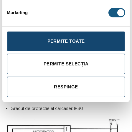
Reglarea in 3 trepte a ventilatorului
Marketing
Supapa electrica si ventilator controlat de termostat.
Comutator INCALZIRE/ RACIRE
Comutator ON / OFF
PERMITE TOATE
Interval de reglare temperatura: 10 ° C ~ 30 ° C
Acuratetea controlului: <1°C
PERMITE SELECȚIA
Tensiune: 230V / 50 ~ 60Hz
Curent nominal: 3A
RESPINGE
Dimensiuni: 130x85x40 mm
Greutate: 0,21 kg
Gradul de protectie al carcasei: IP30