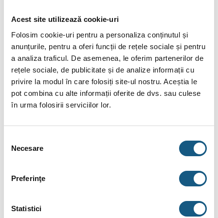
este atinsă temperatura prestabilită si poate controla
funtionarea actuatoarelor instalate pe supapa de comanda.
Acest site utilizează cookie-uri
Folosim cookie-uri pentru a personaliza conținutul și
Caracteristici termostat Reventon HC-3S
anunțurile, pentru a oferi funcții de rețele sociale și pentru
a analiza traficul. De asemenea, le oferim partenerilor de
Operare simplă
rețele sociale, de publicitate și de analize informații cu
Controlul precis al confortului menține temperatura în
privire la modul în care folosiți site-ul nostru. Aceștia le
interior ± 1°C din nivelul pe care l-ați setat
pot combina cu alte informații oferite de dvs. sau culese
în urma folosirii serviciilor lor.
Control motor cu 3 viteze
Cooperare cu dispozitive de încălzire și răcire
Selecția
Două moduri de funcționare – continuu și termostatic
Necesare
consimțământului
Fiabilitate
Instalare usoara
Preferinţe
Specificatii tehnice:
Statistici
Sistem independent de comutare si control