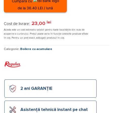
Cumpără cu
de la 36.40 LEI / lună
lei
23,00
Cost de livrare:
Acesta este un cost estimativ valabil pentru toate localitățile din raza de
acoperire a curierului. Prețul poate varia în funcție celelalte produse aflate
în coș. Pentru un preț exact, adăugați produsul în coș.
Categorie:
Boilere cu acumulare
2 ani GARANȚIE
Asistență tehnică instant pe chat