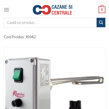
Skip
to
0
content
Caută:
Cod Produs:
16942