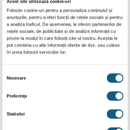
Acest site utilizează cookie-uri
asemenea, unele specificații pot fi modificate de către
Folosim cookie-uri pentru a personaliza conținutul și
producător fără preaviz sau pot conține erori de operare.
anunțurile, pentru a oferi funcții de rețele sociale și pentru
a analiza traficul. De asemenea, le oferim partenerilor de
rețele sociale, de publicitate și de analize informații cu
privire la modul în care folosiți site-ul nostru. Aceștia le
pot combina cu alte informații oferite de dvs. sau culese
DESCRIERE
în urma folosirii serviciilor lor.
INFORMAȚII SUPLIMENTARE
BRAND
Selecția
Necesare
consimțământului
RECENZII (0)
Preferinţe
Rezistență electrică, tip N, 2 kw, Regulus
Descriere:
Statistici
Rezistenta electrica 2 kw cu termostat, lungime-inclusiv filet-
350 mm, terminal neincalzit 180 mm.