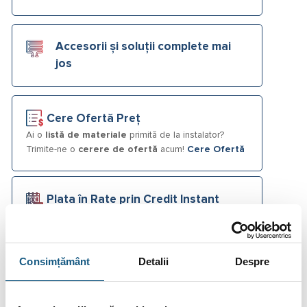
Accesorii și soluții complete mai
jos
Cere Ofertă Preț
Ai o
listă de materiale
primită de la instalator?
Trimite-ne o
cerere de ofertă
acum!
Cere Ofertă
Plata în Rate prin Credit Instant
242.25
De la
lei/lună în
lunare de la
tbi bank
Consimțământ
Detalii
Despre
Fotografiile produselor au caracter informativ și pot
conține accesorii neincluse în pachetele standard. De