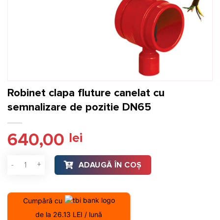
Robinet clapa fluture canelat cu
semnalizare de pozitie DN65
640,00
lei
Cantitate Robinet clapa fluture canelat cu semnalizare de p
ADAUGĂ ÎN COȘ
Cumpără cu
de la 26.13 LEI / lună