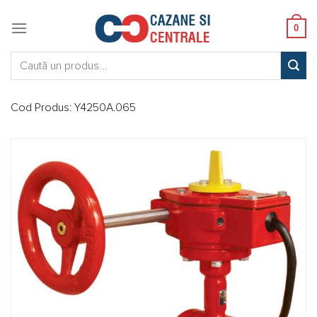
Skip
to
0
content
Caută:
Cod Produs:
Y4250A.065