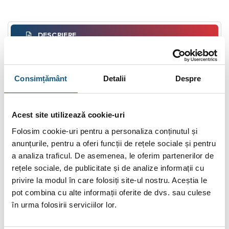
DESCRIERE
INFORMAȚII SUPLIMENTARE
Consimțământ
Detalii
Despre
RECENZII (0)
FIȘIERE ATAȘATE
Acest site utilizează cookie-uri
Robinet clapa fluture canelat cu semnalizare
Folosim cookie-uri pentru a personaliza conținutul și
de pozitie
anunțurile, pentru a oferi funcții de rețele sociale și pentru
a analiza traficul. De asemenea, le oferim partenerilor de
Robineţii cu clapă fluture sunt utilizaţi pentru control local şi se
rețele sociale, de publicitate și de analize informații cu
folosesc în sistemele de alimentare cu apă şi de protecţie
privire la modul în care folosiți site-ul nostru. Aceștia le
împotriva incendiilor ca robineţi de izolare pentru delimitarea
pot combina cu alte informații oferite de dvs. sau culese
circuitelor hidraulice. Se utilizează ca armături de închidere sau
în urma folosirii serviciilor lor.
de reglaj. Poziţia acestor robineţi în sistemele de protecţie
împotriva incendiilor trebuie să fie vizibilă şi monitorizată