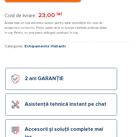
lei
23,00
Cost de livrare:
Acesta este un cost estimativ valabil pentru toate localitățile din raza de
acoperire a curierului. Prețul poate varia în funcție celelalte produse aflate
în coș. Pentru un preț exact, adăugați produsul în coș.
Categorie:
Echipamente Hidranti
2 ani GARANȚIE
Asistență tehnică instant pe chat
Accesorii și soluții complete mai