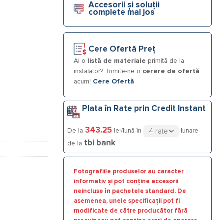
Accesorii și soluții
complete mai jos
 DN80
Cere Ofertă Preț
Ai o
listă de materiale
primită de la
instalator? Trimite-ne o
cerere de ofertă
acum!
Cere Ofertă
Plata în Rate prin Credit Instant
343.25
De la
lei/lună în
lunare
tbi bank
de la
Fotografiile produselor au caracter
informativ și pot conține accesorii
neincluse în pachetele standard. De
asemenea, unele specificații pot fi
modificate de către producător fără