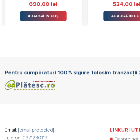
690,00
lei
524,00
le
ADAUGĂ ÎN COȘ
ADAUGĂ ÎN CO
Pentru cumpărături 100% sigure folosim tranzacții
Email:
[email protected]
LINKURI UT
Telefon:
0371230119
Despre noi