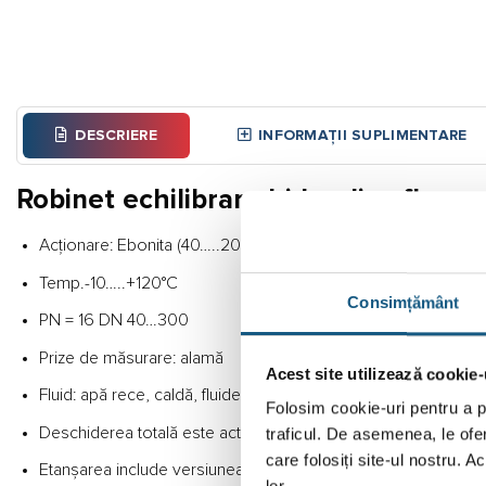
DESCRIERE
INFORMAȚII SUPLIMENTARE
Robinet echilibrare hidraulica flan
Acționare: Ebonita (40…..200)
Temp.-10…..+120°C
Consimțământ
PN = 16 DN 40…300
Prize de măsurare: alamă
Acest site utilizează cookie-
Fluid: apă rece, caldă, fluide necorozive, încălzire
Folosim cookie-uri pentru a pe
Deschiderea totală este activată la 6 cicluri
traficul. De asemenea, le ofer
care folosiți site-ul nostru. A
Etanșarea include versiunea standard de vulcanizat EPDM pe
lor.