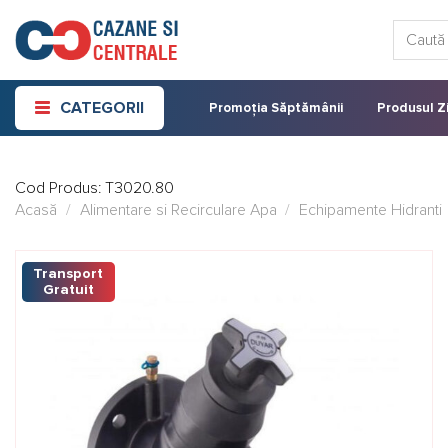
Skip
Caută:
to
content
CATEGORII
Promoția Săptămânii
Produsul Zi
Cod Produs:
T3020.80
Acasă
/
Alimentare si Recirculare Apa
/
Echipamente Hidranti
Transport
Gratuit