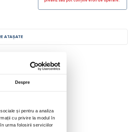
preaviz sau pot conține erori de operare.
RE ATAȘATE
Despre
 sociale și pentru a analiza
rmații cu privire la modul în
n urma folosirii serviciilor