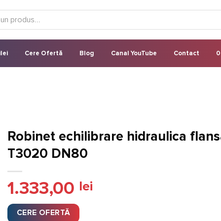
lei
Cere Ofertă
Blog
Canal YouTube
Contact
0
Robinet echilibrare hidraulica flan
T3020 DN80
1.333,00
lei
CERE OFERTĂ