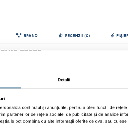
BRAND
RECENZII (0)
FIȘIE
sa PN16 T3020
Detalii
uri
rsonaliza conținutul și anunțurile, pentru a oferi funcții de rețele
im partenerilor de rețele sociale, de publicitate și de analize info
ceștia le pot combina cu alte informații oferite de dvs. sau culese î
 metal