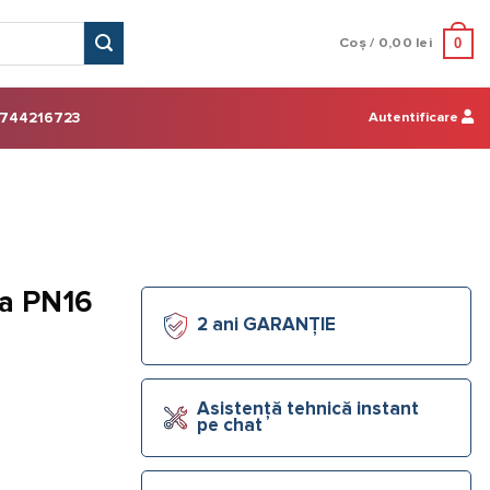
0
Coș /
0,00
lei
Autentificare
744216723
sa PN16
2 ani GARANȚIE
Asistență tehnică instant
pe chat