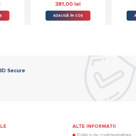
i
381,00
lei
Ș
ADAUGĂ ÎN COȘ
 3D Secure
ILE
ALTE INFORMATII
Politica de confidențialitate