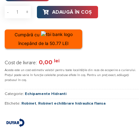
Cantitate Robinet echilibrare hidraulica flansa PN16 T3020
ADAUGĂ ÎN COȘ
Cumpără cu
începând de la 50.77 LEI
lei
0,00
Cost de livrare:
Acesta este un cost estimativ valabil pentru toate localitățile din raza de acoperire a curierului.
Prețul poate varia în funcție celelalte produse aflate în coș. Pentru un preț exact, adăugați
produsul în coș.
Categorie:
Echipamente Hidranti
Etichete:
Robinet
,
Robinet echilibrare hidraulica flansa