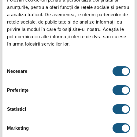
anunțurile, pentru a oferi funcții de rețele sociale și pentru
a analiza traficul. De asemenea, le oferim partenerilor de
Robinet flotor Fluidmaster cu admisie laterală de 3/8”
rețele sociale, de publicitate și de analize informații cu
din alamă.
privire la modul în care folosiți site-ul nostru. Aceștia le
Garanție: 10 ani
pot combina cu alte informații oferite de dvs. sau culese
Detalii garanție: Numai pentru defecte de fabricație.
în urma folosirii serviciilor lor.
Adâncime produs: 135 mm
Înălțime produs: 220 mm
Selecția
Necesare
consimțământului
Lățime produs: 55 mm
Dimensiune filet (unități imperiale): 3/8
Preferinţe
Material: Plastic
Material filet: Alamă
Statistici
Componente reglabile: Flotor reglabil pentru setarea
volumului de apa.
Marketing