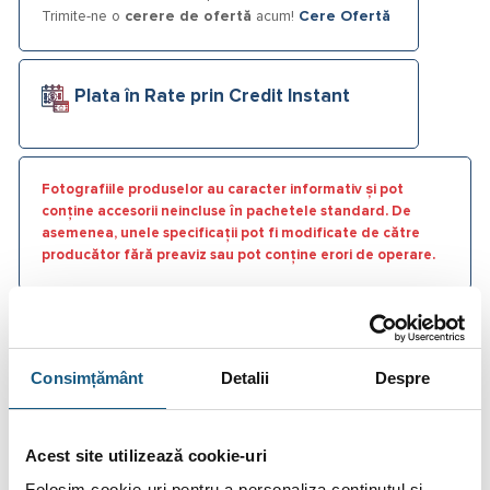
Trimite-ne o
cerere de ofertă
acum!
Cere Ofertă
Plata în Rate prin Credit Instant
Fotografiile produselor au caracter informativ și pot
conține accesorii neincluse în pachetele standard. De
asemenea, unele specificații pot fi modificate de către
producător fără preaviz sau pot conține erori de operare.
Consimțământ
Detalii
Despre
DESCRIERE
INFORMAȚII SUPLIMENTARE
Acest site utilizează cookie-uri
RECENZII (0)
Folosim cookie-uri pentru a personaliza conținutul și