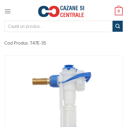
Skip
to
0
content
Caută:
Cod Produs:
7.47E-35