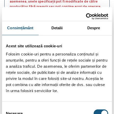
asemenea, unele specificații pot fi modificate de către
producător fără preaviz sau pot conține erori de operare.
Consimțământ
Detalii
Despre
DESCRIERE
Acest site utilizează cookie-uri
INFORMAȚII SUPLIMENTARE
Folosim cookie-uri pentru a personaliza conținutul și
anunțurile, pentru a oferi funcții de rețele sociale și pentru
BRAND
a analiza traficul. De asemenea, le oferim partenerilor de
RECENZII (0)
rețele sociale, de publicitate și de analize informații cu
privire la modul în care folosiți site-ul nostru. Aceștia le
FIȘIERE ATAȘATE
pot combina cu alte informații oferite de dvs. sau culese
în urma folosirii serviciilor lor.
Robinet retinere cu clapa tip sandwich PN16
(RRSW) T0430
Selecția
Robineţii de reţinere cu disc permit curgerea fluidului într-un
Necesare