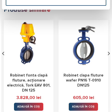
Produse similare
Robinet fonta clapă
Robinet clapa fluture
fluture, acționare
wafer PN16 T-0910
electrică, Tork EAV 801,
DN125
DN 125
3.828,00
lei
605,00
lei
ADAUGĂ ÎN COȘ
ADAUGĂ ÎN COȘ