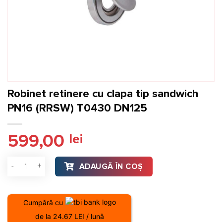
Robinet retinere cu clapa tip sandwich
PN16 (RRSW) T0430 DN125
599,00
lei
Cantitate Robinet retinere cu clapa tip sandwich PN16 (RRS
ADAUGĂ ÎN COȘ
Cumpără cu
de la 24.67 LEI / lună