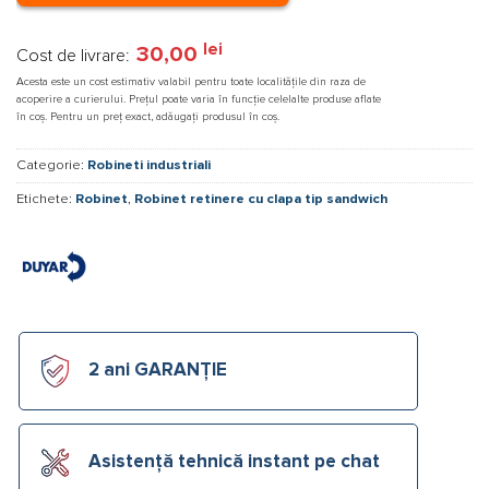
lei
30,00
Cost de livrare:
Acesta este un cost estimativ valabil pentru toate localitățile din raza de
acoperire a curierului. Prețul poate varia în funcție celelalte produse aflate
în coș. Pentru un preț exact, adăugați produsul în coș.
Categorie:
Robineti industriali
Etichete:
Robinet
,
Robinet retinere cu clapa tip sandwich
2 ani GARANȚIE
Asistență tehnică instant pe chat