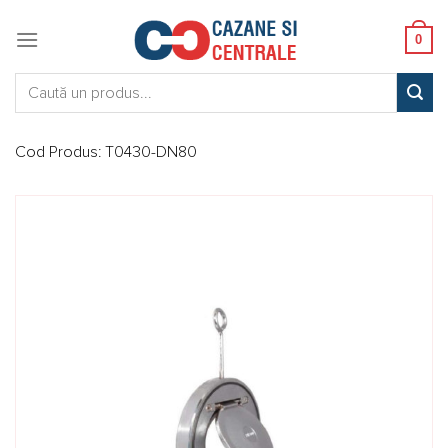
Skip
to
0
content
Caută:
Cod Produs:
T0430-DN80