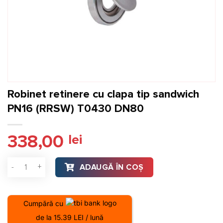
Robinet retinere cu clapa tip sandwich
PN16 (RRSW) T0430 DN80
338,00
lei
Cantitate Robinet retinere cu clapa tip sandwich PN16 (RR
ADAUGĂ ÎN COȘ
Cumpără cu
de la 15.39 LEI / lună