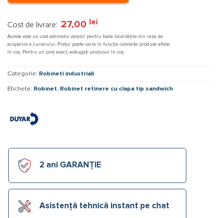
lei
27,00
Cost de livrare:
Acesta este un cost estimativ valabil pentru toate localitățile din raza de
acoperire a curierului. Prețul poate varia în funcție celelalte produse aflate
în coș. Pentru un preț exact, adăugați produsul în coș.
Categorie:
Robineti industriali
Etichete:
Robinet
,
Robinet retinere cu clapa tip sandwich
2 ani GARANȚIE
Asistență tehnică instant pe chat