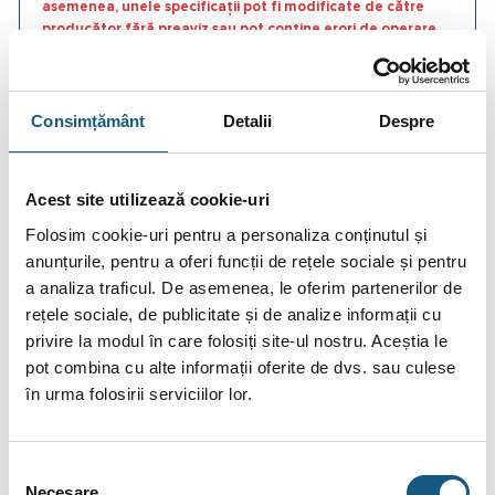
asemenea, unele specificații pot fi modificate de către
producător fără preaviz sau pot conține erori de operare.
Consimțământ
Detalii
Despre
DESCRIERE
Acest site utilizează cookie-uri
INFORMAȚII SUPLIMENTARE
Folosim cookie-uri pentru a personaliza conținutul și
anunțurile, pentru a oferi funcții de rețele sociale și pentru
BRAND
a analiza traficul. De asemenea, le oferim partenerilor de
RECENZII (0)
rețele sociale, de publicitate și de analize informații cu
privire la modul în care folosiți site-ul nostru. Aceștia le
FIȘIERE ATAȘATE
pot combina cu alte informații oferite de dvs. sau culese
în urma folosirii serviciilor lor.
Robinet retinere cu clapa tip sandwich PN16
(RRSW) T0430
Selecția
Robineţii de reţinere cu disc permit curgerea fluidului într-un
Necesare