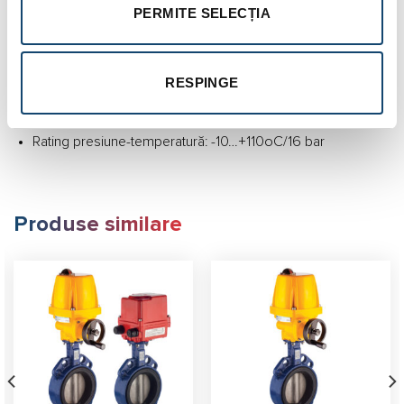
PERMITE SELECȚIA
Etanșare EPDM/NBR
Fabricat conform EN 1171
Montaj între flanşe PN 16 EN 1092
RESPINGE
Lungime constructivă conform EN 558-1 seria 14
Rating presiune-temperatură: -10…+110oC/16 bar
Produse similare