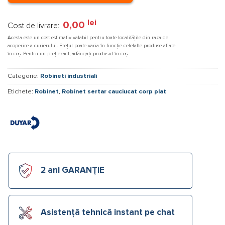
lei
0,00
Cost de livrare:
Acesta este un cost estimativ valabil pentru toate localitățile din raza de
acoperire a curierului. Prețul poate varia în funcție celelalte produse aflate
în coș. Pentru un preț exact, adăugați produsul în coș.
Categorie:
Robineti industriali
Etichete:
Robinet
,
Robinet sertar cauciucat corp plat
2 ani GARANȚIE
Asistență tehnică instant pe chat