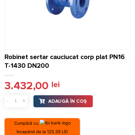
Robinet sertar cauciucat corp plat PN16
T-1430 DN200
3.432,00
lei
Cantitate Robinet sertar cauciucat corp plat PN16 T-1430 D
ADAUGĂ ÎN COȘ
Cumpără cu
începând de la 125.39 LEI