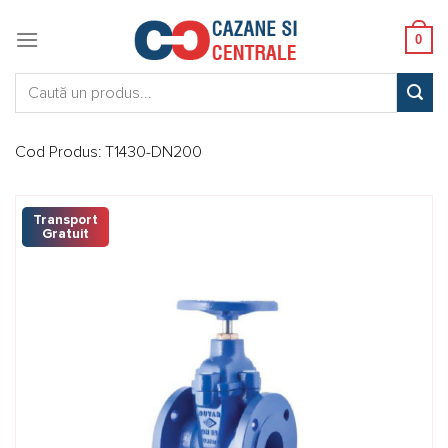
Skip
to
0
content
Caută:
Cod Produs:
T1430-DN200
Transport
Gratuit