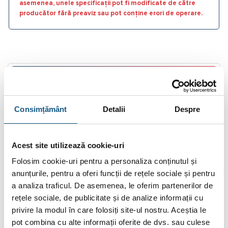
asemenea, unele specificații pot fi modificate de către
producător fără preaviz sau pot conține erori de operare.
DESCRIERE
INFORMAȚII SUPLIMENTARE
Consimțământ
Detalii
Despre
BRAND
RECENZII (0)
Acest site utilizează cookie-uri
Folosim cookie-uri pentru a personaliza conținutul și
FIȘIERE ATAȘATE
anunțurile, pentru a oferi funcții de rețele sociale și pentru
a analiza traficul. De asemenea, le oferim partenerilor de
Robinet sertar cauciucat corp plat PN16 T-
rețele sociale, de publicitate și de analize informații cu
1430
privire la modul în care folosiți site-ul nostru. Aceștia le
Robineții de închidere cu sertar cauciucat sunt utilizați ca vane
pot combina cu alte informații oferite de dvs. sau culese