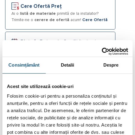
Cere Ofertă Preț
Ai o
listă de materiale
primită de la instalator?
Trimite-ne o
cerere de ofertă
acum!
Cere Ofertă
Plata în Rate prin Credit Instant
Consimțământ
Detalii
Despre
Fotografiile produselor au caracter informativ și pot
conține accesorii neincluse în pachetele standard. De
asemenea, unele specificații pot fi modificate de către
producător fără preaviz sau pot conține erori de operare.
Acest site utilizează cookie-uri
Folosim cookie-uri pentru a personaliza conținutul și
anunțurile, pentru a oferi funcții de rețele sociale și pentru
a analiza traficul. De asemenea, le oferim partenerilor de
rețele sociale, de publicitate și de analize informații cu
DESCRIERE
privire la modul în care folosiți site-ul nostru. Aceștia le
pot combina cu alte informații oferite de dvs. sau culese