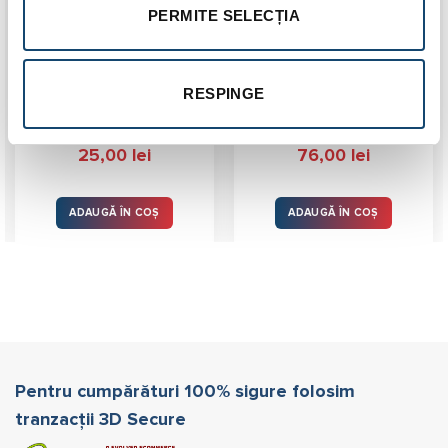
PERMITE SELECȚIA
Aerisitor automat 1/2″
Filtru magnetic Newton
10 bar
1/2 MF
RESPINGE
5.0 (
9 recenzii
)
5.0 (
1 recenzie
)
Evaluat la
Evaluat la
țul
25,00
lei
76,00
lei
5.00
stele
5.00
stele
ent
e:
din 5
din 5
,00 lei.
ADAUGĂ ÎN COȘ
ADAUGĂ ÎN COȘ
Pentru cumpărături 100% sigure folosim
tranzacții 3D Secure