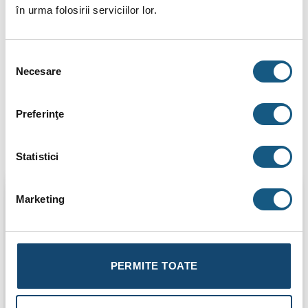
INFORMAȚII SUPLIMENTARE
în urma folosirii serviciilor lor.
BRAND
Selecția
RECENZII (0)
Necesare
consimțământului
Robinet de trecere ingropat Herz, alama, 3/4″
Preferinţe
Produse similare
Statistici
Marketing
Transport
Gratuit
PERMITE TOATE