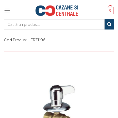
Skip
to
0
content
Caută:
Cod Produs:
HERZ1196