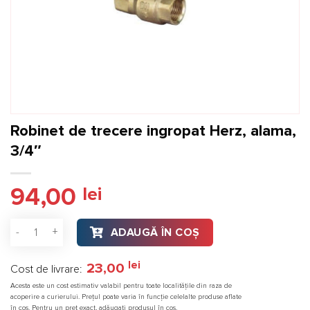
Robinet de trecere ingropat Herz, alama,
3/4″
94,00
lei
Cantitate Robinet de trecere ingropat Herz, alama, 3/4"
ADAUGĂ ÎN COȘ
lei
23,00
Cost de livrare:
Acesta este un cost estimativ valabil pentru toate localitățile din raza de
acoperire a curierului. Prețul poate varia în funcție celelalte produse aflate
în coș. Pentru un preț exact, adăugați produsul în coș.