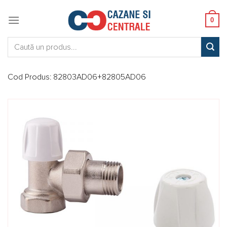
Skip
to
0
content
Caută:
Cod Produs:
82803AD06+82805AD06