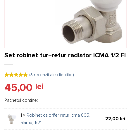
Set robinet tur+retur radiator ICMA 1/2 FI
(
3
recenzii ale clientilor)
Evaluat la
3
45,00
lei
5.00
din 5
pe baza a
evaluări de
la clienți
Pachetul contine:
1 ×
Robinet calorifer retur Icma 805,
22,00
lei
alama, 1/2"