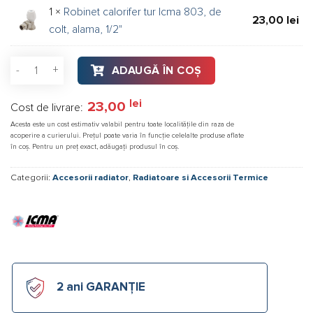
1 ×
Robinet calorifer tur Icma 803, de
23,00
lei
colt, alama, 1/2"
Cantitate Set robinet tur+retur radiator ICMA 1/2 FI
ADAUGĂ ÎN COȘ
lei
23,00
Cost de livrare:
Acesta este un cost estimativ valabil pentru toate localitățile din raza de
acoperire a curierului. Prețul poate varia în funcție celelalte produse aflate
în coș. Pentru un preț exact, adăugați produsul în coș.
Categorii:
Accesorii radiator
,
Radiatoare si Accesorii Termice
2 ani GARANȚIE