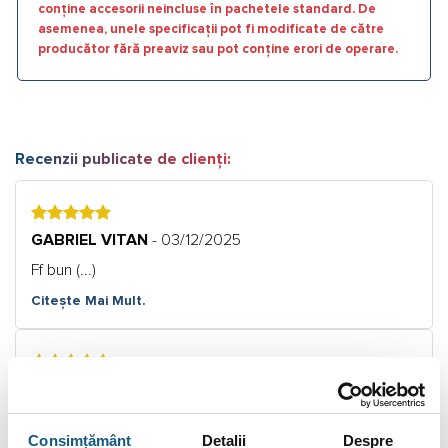
conține accesorii neincluse în pachetele standard. De
asemenea, unele specificații pot fi modificate de către
producător fără preaviz sau pot conține erori de operare.
Recenzii publicate de clienți:
5
GABRIEL VITAN
- 03/12/2025
Ff bun (...)
Citește Mai Mult.
5
Farkas Szilveszter
- 08/02/2021
Recomand. (...)
Consimțământ
Detalii
Despre