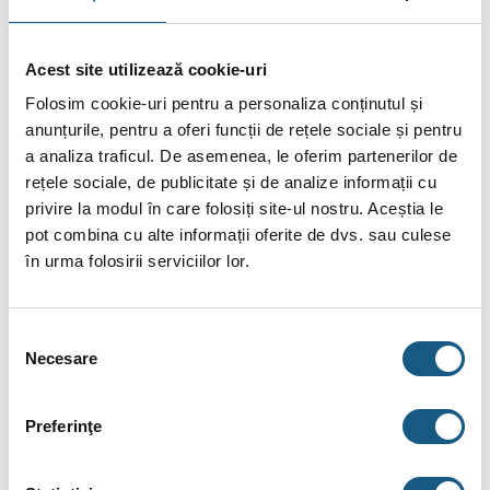
Citește Mai Mult.
Acest site utilizează cookie-uri
5
Florin Carp
- 06/12/2019
Folosim cookie-uri pentru a personaliza conținutul și
anunțurile, pentru a oferi funcții de rețele sociale și pentru
Foarte mulțumit. (...)
a analiza traficul. De asemenea, le oferim partenerilor de
Citește Mai Mult.
rețele sociale, de publicitate și de analize informații cu
privire la modul în care folosiți site-ul nostru. Aceștia le
Citește toate recenziile.
pot combina cu alte informații oferite de dvs. sau culese
în urma folosirii serviciilor lor.
DESCRIERE
INFORMAȚII SUPLIMENTARE
Selecția
Necesare
consimțământului
BRAND
RECENZII (3)
Preferinţe
Set robinet tur+retur radiator ICMA 1/2 FI