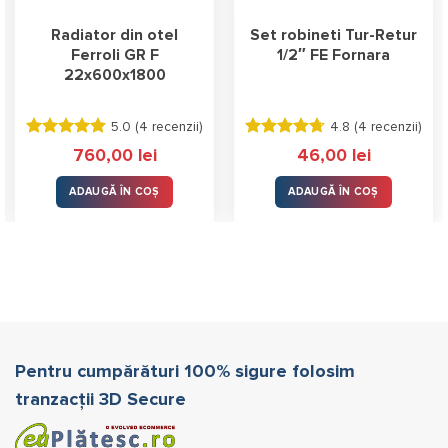
Radiator din otel
Set robineti Tur-Retur
Ferroli GR F
1/2″ FE Fornara
22x600x1800
5.0 (
4 recenzii
)
4.8 (
4 recenzii
)
Evaluat la
Evaluat la
760,00
lei
46,00
lei
5.00
stele
4.75
stele
din 5
din 5
ADAUGĂ ÎN COȘ
ADAUGĂ ÎN COȘ
Pentru cumpărături 100% sigure folosim
tranzacții 3D Secure