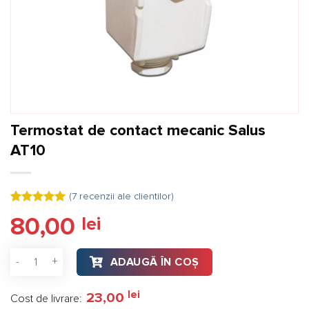
Termostat de contact mecanic Salus
AT10
(
7
recenzii ale clientilor)
Evaluat la
7
80,00
lei
5.00
din 5
pe baza a
evaluări de
Cantitate Termostat de contact mecanic Salus AT10
la clienți
ADAUGĂ ÎN COȘ
lei
23,00
Cost de livrare: