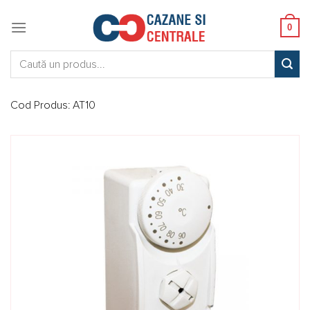
Skip
to
0
content
Caută:
Cod Produs:
AT10