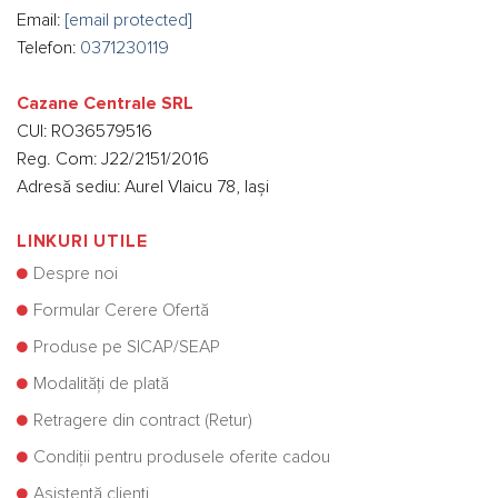
Email:
[email protected]
Telefon:
0371230119
Cazane Centrale SRL
CUI: RO36579516
Reg. Com: J22/2151/2016
Adresă sediu: Aurel Vlaicu 78, Iași
LINKURI UTILE
Despre noi
Formular Cerere Ofertă
Produse pe SICAP/SEAP
Modalități de plată
Retragere din contract (Retur)
Condiții pentru produsele oferite cadou
Asistență clienți