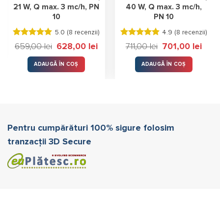
21 W, Q max. 3 mc/h, PN
40 W, Q max. 3 mc/h,
10
PN 10
5.0 (
8 recenzii
)
4.9 (
8 recenzii
)
Evaluat la
Evaluat la
Prețul
Prețul
Prețul
Prețul
659,00
lei
628,00
lei
711,00
lei
701,00
lei
5.00
stele
4.88
stele
inițial
curent
inițial
curen
a
este:
a
este:
din 5
din 5
fost:
628,00 lei.
fost:
701,00
ADAUGĂ ÎN COȘ
ADAUGĂ ÎN COȘ
659,00 lei.
711,00 lei.
Pentru cumpărături 100% sigure folosim
tranzacții 3D Secure