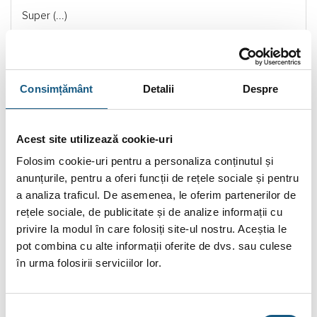
Super (...)
Citește Mai Mult.
Consimțământ
Detalii
Despre
5
ILIE FLORIN COLTA
- 21/04/2023
Bun (...)
Acest site utilizează cookie-uri
Citește Mai Mult.
Folosim cookie-uri pentru a personaliza conținutul și
Citește toate recenziile.
anunțurile, pentru a oferi funcții de rețele sociale și pentru
a analiza traficul. De asemenea, le oferim partenerilor de
rețele sociale, de publicitate și de analize informații cu
DESCRIERE
privire la modul în care folosiți site-ul nostru. Aceștia le
INFORMAȚII SUPLIMENTARE
pot combina cu alte informații oferite de dvs. sau culese
în urma folosirii serviciilor lor.
BRAND
RECENZII (7)
Selecția