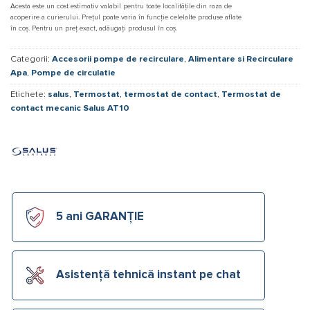
Acesta este un cost estimativ valabil pentru toate localitățile din raza de
acoperire a curierului. Prețul poate varia în funcție celelalte produse aflate
în coș. Pentru un preț exact, adăugați produsul în coș.
Categorii:
Accesorii pompe de recirculare
,
Alimentare si Recirculare
Apa
,
Pompe de circulatie
Etichete:
salus
,
Termostat
,
termostat de contact
,
Termostat de
contact mecanic Salus AT10
5 ani GARANȚIE
Asistență tehnică instant pe chat