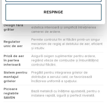
Combustibil:
Acceptă bușteni cu lungimea de până la 700
lemn (max.
mm, oferind autonomie ridicată și confort în
RESPINGE
700 mm)
utilizare.
Soluție constructivă care îmbunătățește
Design fără
estetica interioară și simplifică întreținerea
grătar
camerei de ardere.
Permite controlul fin al flăcării printr-un singur
Regulator
mecanism de reglaj al debitului de aer, eficient
unic de aer
și intuitiv.
Priză de aer
Asigură oxigen suplimentar pentru ardere,
în partea
reglând viteza de combustie și îmbunătățind
inferioară
controlul flăcării.
Sistem pentru
Pregătit pentru integrarea grilelor de
montajul
distribuție a aerului cald, ce favorizează
grilelor
încălzirea uniformă a spațiului.
Picioare
Bază metalică cu înălțime ajustabilă, pentru o
reglabile
instalare rapidă, sigură și perfect nivelată.
SAVEN