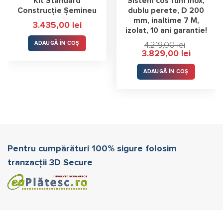
Kit Standard
Sistem cos fum inox,
Construcție Șemineu
dublu perete, D 200
mm, inaltime 7 M,
3.435,00
lei
izolat, 10 ani garantie!
ADAUGĂ ÎN COȘ
4.219,00
lei
Prețul
Prețul
3.829,00
lei
inițial
curent
a
este:
fost:
3.829,00 l
ADAUGĂ ÎN COȘ
4.219,00 lei.
Pentru cumpărături 100% sigure folosim
tranzacții 3D Secure