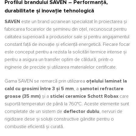
Profilul brandului SAVEN – Performanță,
durabilitate și inovație tehnologică
SAVEN
este un brand ucrainean specializat în proiectarea și
fabricarea focarelor de șemineu din oțel, recunoscut pentru
calitatea superioară a produselor sale și pentru angajamentul
constant față de inovație și eficiență energetică. Fiecare focar
este conceput pentru a rezista la solicitări termice intense și
pentru a asigura un transfer optim de căldură, printr-o
inginerie de precizie și utilizarea materialelor certificate.
Gama SAVEN se remarcă prin utilizarea
oțelului laminat la
cald cu grosimi între 3 și 5 mm
, a
șamotei refractare
groase (35 mm)
și a
sticlei ceramice Schott Robax
care
suportă temperaturi de până la 760°C. Aceste elemente sunt
completate de un sistem de
deflector dublu
, nervuri de
rigidizare dese și soluții constructive gândite pentru o
combustie eficientă și curată.