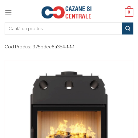
Skip
to
0
content
Caută:
Cod Produs:
975bdee8a354-1-1-1