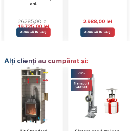
ani.
26.285,00
lei
2.988,00
lei
Prețul
Prețul
19.725,00
lei
inițial
curent
ADAUGĂ ÎN COȘ
ADAUGĂ ÎN COȘ
a
este:
0 lei.
fost:
19.725,00 lei.
26.285,00 lei.
Alți clienți au cumpărat și:
-9%
Transport
Gratuit