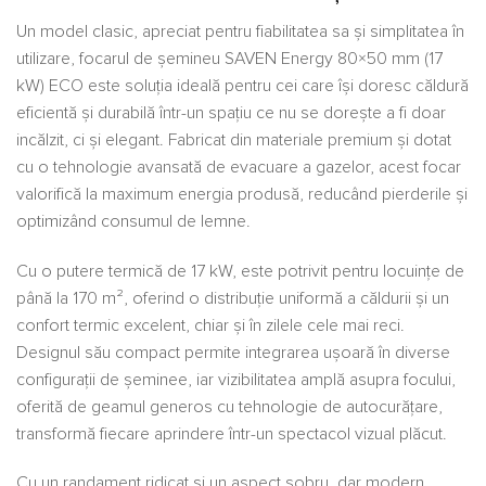
Un model clasic, apreciat pentru fiabilitatea sa și simplitatea în
utilizare, focarul de șemineu SAVEN Energy 80×50 mm (17
kW) ECO este soluția ideală pentru cei care își doresc căldură
eficientă și durabilă într-un spațiu ce nu se dorește a fi doar
incălzit, ci și elegant. Fabricat din materiale premium și dotat
cu o tehnologie avansată de evacuare a gazelor, acest focar
valorifică la maximum energia produsă, reducând pierderile și
optimizând consumul de lemne.
Cu o putere termică de 17 kW, este potrivit pentru locuințe de
până la 170 m², oferind o distribuție uniformă a căldurii și un
confort termic excelent, chiar și în zilele cele mai reci.
Designul său compact permite integrarea ușoară în diverse
configurații de șeminee, iar vizibilitatea amplă asupra focului,
oferită de geamul generos cu tehnologie de autocurățare,
transformă fiecare aprindere într-un spectacol vizual plăcut.
Cu un randament ridicat și un aspect sobru, dar modern,