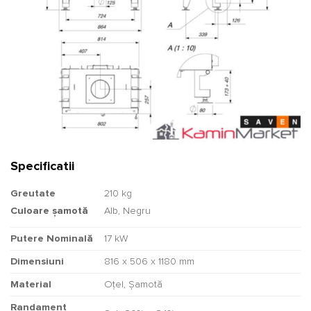
Specificatii
Greutate
210 kg
Culoare șamotă
Alb, Negru
Putere Nominală
17 kW
Dimensiuni
816 x 506 x 1180 mm
Material
Oțel, Șamotă
Randament