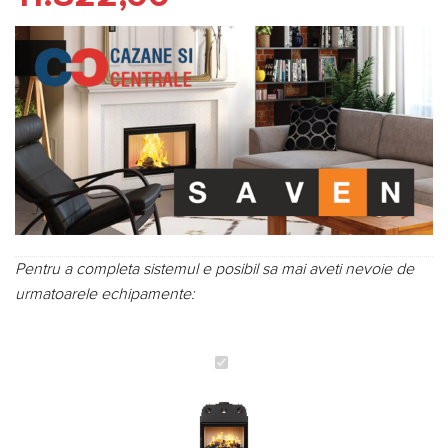
Pentru a completa sistemul e posibil sa mai aveti nevoie de
urmatoarele echipamente:
Focar
pentru
șemineu,
SAVEN