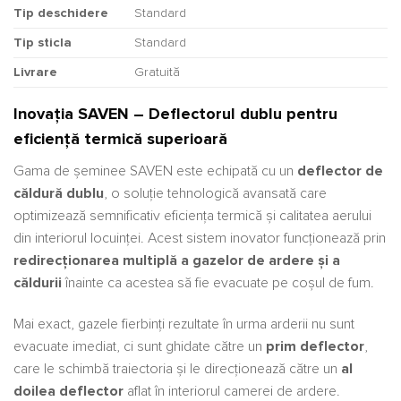
Tip deschidere
Standard
Tip sticla
Standard
Livrare
Gratuită
Inovația SAVEN – Deflectorul dublu pentru
eficiență termică superioară
Gama de șeminee SAVEN este echipată cu un
deflector de
căldură dublu
, o soluție tehnologică avansată care
optimizează semnificativ eficiența termică și calitatea aerului
din interiorul locuinței. Acest sistem inovator funcționează prin
redirecționarea multiplă a gazelor de ardere și a
căldurii
înainte ca acestea să fie evacuate pe coșul de fum.
Mai exact, gazele fierbinți rezultate în urma arderii nu sunt
evacuate imediat, ci sunt ghidate către un
prim deflector
,
care le schimbă traiectoria și le direcționează către un
al
doilea deflector
aflat în interiorul camerei de ardere.