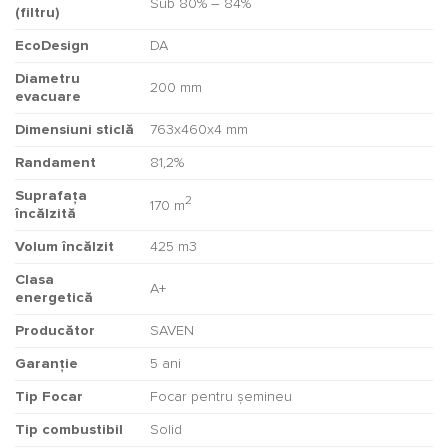
Sub 80% – 84%
(filtru)
EcoDesign
DA
Diametru
200 mm
evacuare
Dimensiuni sticlă
763x460x4 mm
Randament
81,2%
Suprafața
2
170 m
încălzită
Volum încălzit
425 m3
Clasa
A+
energetică
Producător
SAVEN
Garanție
5 ani
Tip Focar
Focar pentru șemineu
Tip combustibil
Solid