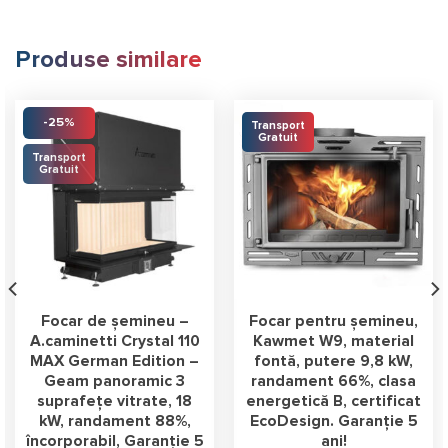
Produse similare
-25%
Transport
Gratuit
Transport
Gratuit
Focar de șemineu –
Focar pentru șemineu,
A.caminetti Crystal 110
Kawmet W9, material
MAX German Edition –
fontă, putere 9,8 kW,
Geam panoramic 3
randament 66%, clasa
suprafețe vitrate, 18
energetică B, certificat
kW, randament 88%,
EcoDesign. Garanție 5
încorporabil, Garanție 5
ani!