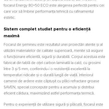
focarul Energy 80×50 ECO este alegerea perfectă pentru cei
care vor să îmbine performanța tehnică cu rafinamentul
estetic.
Sistem complet studiat pentru o eficiență
maximă
Focarul de șemineu este rezultatul unei proiectări atente și al
utilizării materialelor de calitate superioară, menite să asigure
o funcționare eficientă, sigură și durabilă. Corpul acestuia este
fabricat din tablă de oțel carbon laminată la cald, cu grosimi
între 3 și 5 mm, conferindu-i o rezistență excelentă la
temperaturi ridicate și o durată lungă de viață. Interiorul
camerei de ardere este căptușit cu plăci refractare groase
SAVEN, special concepute pentru a acumula și distribui
eficient căldura, maximizând astfel performanța termică.
Pentru o experiență de utilizare sigură și plăcută, focarul este