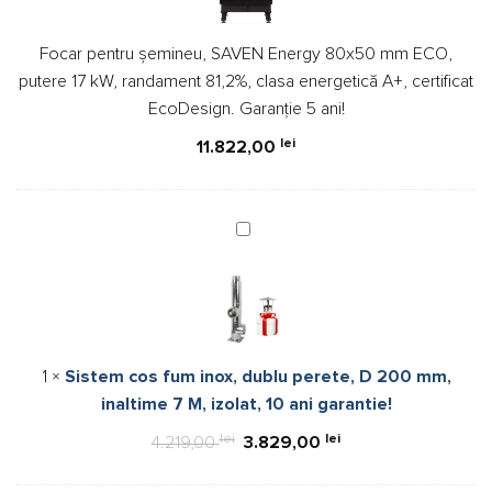
Energy
80x50
Focar pentru șemineu, SAVEN Energy 80x50 mm ECO,
mm
putere 17 kW, randament 81,2%, clasa energetică A+, certificat
ECO,
EcoDesign. Garanție 5 ani!
putere
17
lei
11.822,00
kW,
randament
81,2%,
Sistem
clasa
cos
energetică
fum
A+,
inox,
certificat
dublu
EcoDesign.
perete,
Garanție
1
×
Sistem cos fum inox, dublu perete, D 200 mm,
D
5
inaltime 7 M, izolat, 10 ani garantie!
200
ani!
mm,
lei
Prețul
lei
Prețul
4.219,00
3.829,00
inaltime
inițial
curent
7