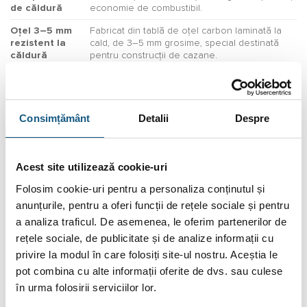
de căldură
economie de combustibil.
Oțel 3–5 mm
Fabricat din tablă de oțel carbon laminată la
rezistent la
cald, de 3–5 mm grosime, special destinată
căldură
pentru construcții de cazane.
Vopsea termorezistentă, fără emisii toxice sau
Vopsea
mirosuri neplăcute, rezistentă la temperaturi
ecologică
ridicate.
Consimțământ
Detalii
Despre
Clasa
Eficiență ridicată de ardere, cu consum redus
energetică A+
de combustibil și transfer optim de căldură.
Perdea de aer internă care împiedică
Acest site utilizează cookie-uri
Sistem de
depunerea de funingine pe sticla ușii focarului,
sticlă curată
menținând o vedere clară asupra flăcărilor.
Folosim cookie-uri pentru a personaliza conținutul și
anunțurile, pentru a oferi funcții de rețele sociale și pentru
Măresc suprafața de contact cu aerul,
Nervuri dese
crescând eficiența în transferul termic către
a analiza traficul. De asemenea, le oferim partenerilor de
pe suprafață
încăpere.
rețele sociale, de publicitate și de analize informații cu
privire la modul în care folosiți site-ul nostru. Aceștia le
Redirecționează gazele arse pentru
Deflector de
prelungirea traseului acestora, maximizând
pot combina cu alte informații oferite de dvs. sau culese
căldură dublu
absorbția căldurii și arderea completă.
în urma folosirii serviciilor lor.
Permite aportul de aer exterior, esențial