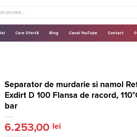
lei
Cere Ofertă
Blog
Canal YouTube
Contact
0
Separator de murdarie si namol Re
Exdirt D 100 Flansa de racord, 110°
bar
6.253,00
lei