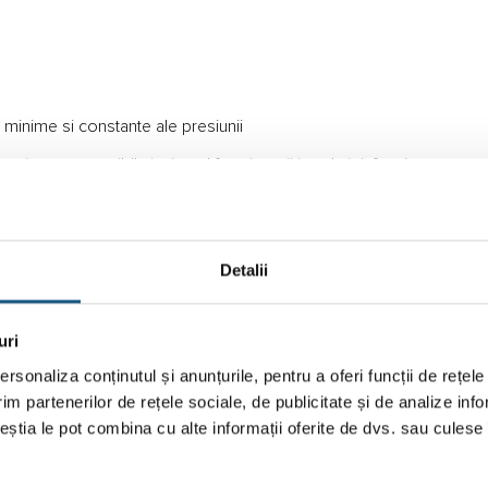
inime si constante ale presiunii
nice este posibila in timpul functionarii instalatiei, fara intreruper
Detalii
ermic
e pe termen lung
uri
rsonaliza conținutul și anunțurile, pentru a oferi funcții de rețele
im partenerilor de rețele sociale, de publicitate și de analize info
ceștia le pot combina cu alte informații oferite de dvs. sau culese î