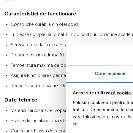
Caracteristici de functionare:
Constructie durabila din otel solid
Lucreaza complet automat in mod continuu, produce scaderi m
Servisare rapida in circa 5 secunde, eliminarea rezidurilor meca
Presiune maxim admisa 10 bar
Temperatura maxima de operare 110 grade C
Consimțământ
Asigura functionarea permanenta si corecta a generatorului t
Reduce riscul de avarii si de aparitie a erorilor de functionar
Acest site utilizează cookie-
Date tehnice:
Folosim cookie-uri pentru a pe
traficul. De asemenea, le ofer
Material carcasa: Otel vopsit
care folosiți site-ul nostru. A
Pozitie de instalare: orizontal
lor.
Conectare: Flansa de racord