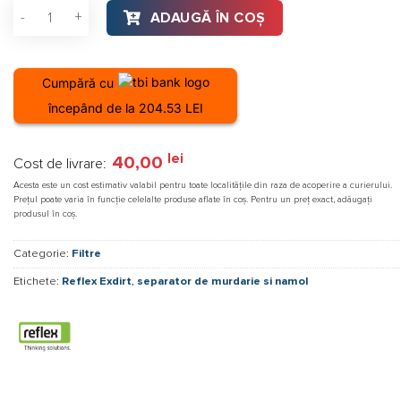
Cantitate Separator de murdarie si namol Reflex Exdirt D 100 
ADAUGĂ ÎN COȘ
Cumpără cu
începând de la 204.53 LEI
lei
40,00
Cost de livrare:
Acesta este un cost estimativ valabil pentru toate localitățile din raza de acoperire a curierului.
Prețul poate varia în funcție celelalte produse aflate în coș. Pentru un preț exact, adăugați
produsul în coș.
Categorie:
Filtre
Etichete:
Reflex Exdirt
,
separator de murdarie si namol