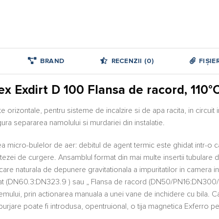
BRAND
RECENZII (0)
FIȘIE
x Exdirt D 100 Flansa de racord, 110°C
rizontale, pentru sisteme de incalzire si de apa racita, in circuit i
ra separarea namolului si murdariei din instalatie.
rea micro-bulelor de aer: debitul de agent termic este ghidat intr-
tezei de curgere. Ansamblul format din mai multe insertii tubulare d
are naturala de depunere gravitationala a impuritatilor in camera i
sudat (DN60.3:DN323.9 ) sau „ Flansa de racord (DN50/PN16:DN300/P
stemului, prin actionarea manuala a unei vane de inchidere cu bila. C
 purjare poate fi introdusa, opentruional, o tija magnetica Exferro p