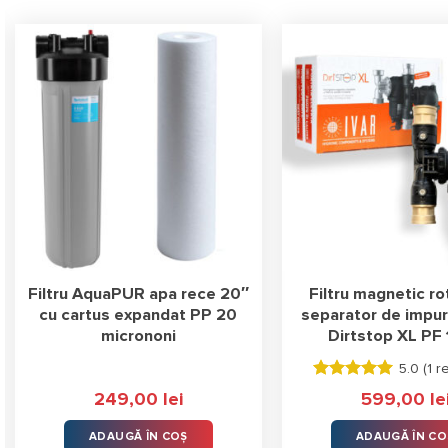
Filtru AquaPUR apa rece 20″
Filtru magnetic ro
cu cartus expandat PP 20
separator de impuri
micrononi
Dirtstop XL PF 
5.0 (
1 r
Evaluat la
249,00
lei
599,00
le
5.00
stele
din 5
ADAUGĂ ÎN COȘ
ADAUGĂ ÎN CO