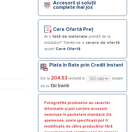
Accesorii și soluții
Flansa de racord, 110°C, 10 bar
complete mai jos
Cere Ofertă Preț
Ai o
listă de materiale
primită de la
instalator? Trimite-ne o
cerere de ofertă
acum!
Cere Ofertă
Plata în Rate prin Credit Instant
204.53
De la
lei/lună în
lunare
tbi bank
de la
Fotografiile produselor au caracter
informativ și pot conține accesorii
neincluse în pachetele standard. De
asemenea, unele specificații pot fi
modificate de către producător fără