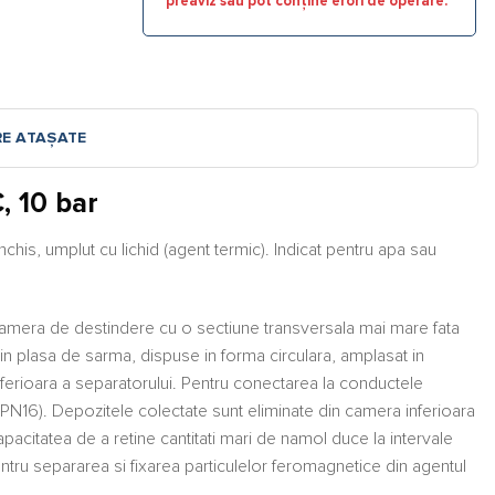
preaviz sau pot conține erori de operare.
RE ATAȘATE
, 10 bar
nchis, umplut cu lichid (agent termic). Indicat pentru apa sau
o camera de destindere cu o sectiune transversala mai mare fata
in plasa de sarma, dispuse in forma circulara, amplasat in
nferioara a separatorului. Pentru conectarea la conductele
N16). Depozitele colectate sunt eliminate din camera inferioara
apacitatea de a retine cantitati mari de namol duce la intervale
entru separarea si fixarea particulelor feromagnetice din agentul