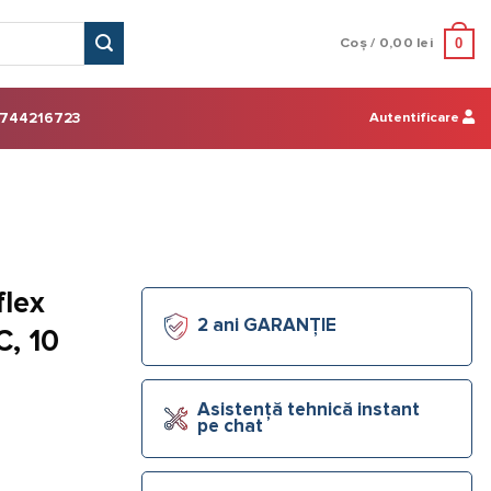
0
Coș /
0,00
lei
Autentificare
744216723
flex
2 ani GARANȚIE
C, 10
Asistență tehnică instant
pe chat