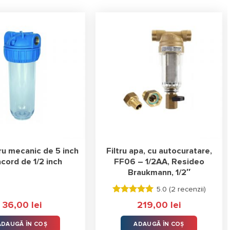
tru mecanic de 5 inch
Filtru apa, cu autocuratare,
acord de 1/2 inch
FF06 – 1/2AA, Resideo
Braukmann, 1/2″
5.0 (
2 recenzii
)
Evaluat la
36,00
lei
219,00
lei
5.00
stele
din 5
ADAUGĂ ÎN COȘ
ADAUGĂ ÎN COȘ