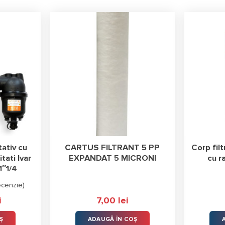
tativ cu
CARTUS FILTRANT 5 PP
Corp fil
tati Ivar
EXPANDAT 5 MICRONI
cu r
1″1/4
ecenzie
)
i
7,00
lei
Ș
ADAUGĂ ÎN COȘ