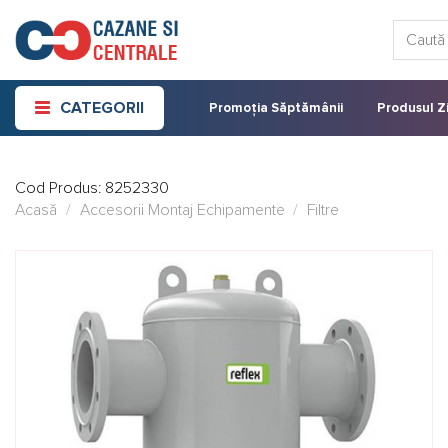
Skip
Caută:
to
content
CATEGORII
Promoția Săptămânii
Produsul Zi
Cod Produs:
8252330
Acasă
/
Accesorii Montaj Echipamente
/
Filtre