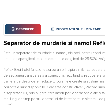
DESCRIERE
INFORMAȚII SUPLIMENTARE
Separator de murdarie si namol Refle
Este un separator de murdarie si namol, din otel, pentru conducte o
amestec apa+glicol, cu o concentratie de glicol de 25:50%. Asigu
Reflex Exdirt otel functioneaza pe un principiu similar cu separa
de sectiunea transversala a conexiunii, rezultand o reducere a vi
camera de destindere, reduce turbulentele create si sustine misc
orizontale sunt disponibile 2 variante constructive: „ Racord 
a separatorului, prin purjare, fara intreruperi operationale ale si
mai lungi de timp pentru operatiuni de intretinere. In sistemul de
termic.