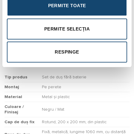
și fiabilă între cele două funcții ale dușului.
PERMITE TOATE
Recomandat celor care doresc un produs fiabil, ușor de
instalat și de întreținut, Squerto este un set de dus ideal pentru
PERMITE SELECȚIA
familii, cupluri sau persoane singure care apreciază calitatea și
confortul în rutina zilnică. Compatibil cu orice baterie de duș
sau de cadă, este o opțiune versatilă și elegantă pentru o
baie reușită.
RESPINGE
Date tehnice:
Tip produs
Set de duș fără baterie
Montaj
Pe perete
Material
Metal și plastic
Culoare /
Negru / Mat
Finisaj
Cap de duș fix
Rotund, 200 x 200 mm, din plastic
Fixă, metalică, lungime 1060 mm, cu distanță