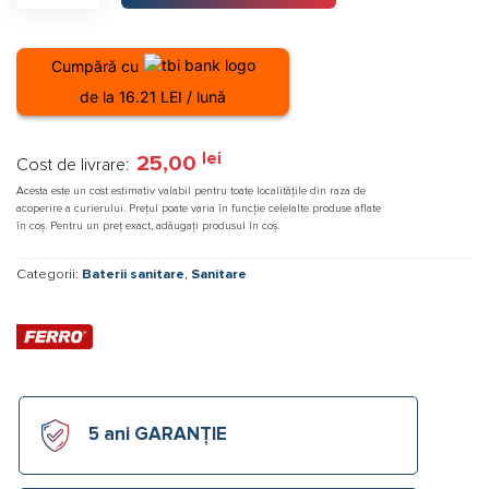
Cumpără cu
de la 16.21 LEI / lună
lei
25,00
Cost de livrare:
Acesta este un cost estimativ valabil pentru toate localitățile din raza de
acoperire a curierului. Prețul poate varia în funcție celelalte produse aflate
în coș. Pentru un preț exact, adăugați produsul în coș.
Categorii:
Baterii sanitare
,
Sanitare
5 ani GARANȚIE