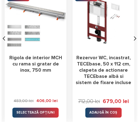
Rigola de interior MCH
Rezervor WC, incastrat,
cu rama si gratar de
TECEbase, 50 x 112 cm,
inox, 750 mm
clapeta de actionare
TECEbase albă si
sistem de fixare incluse
Prețul
Prețu
483,00
lei
406,00
lei
712,00
lei
679,00
lei
inițial
curen
a
este:
fost:
679,0
SELECTEAZĂ OPȚIUNI
ADAUGĂ ÎN COȘ
712,00 lei.
Acest
produs
are