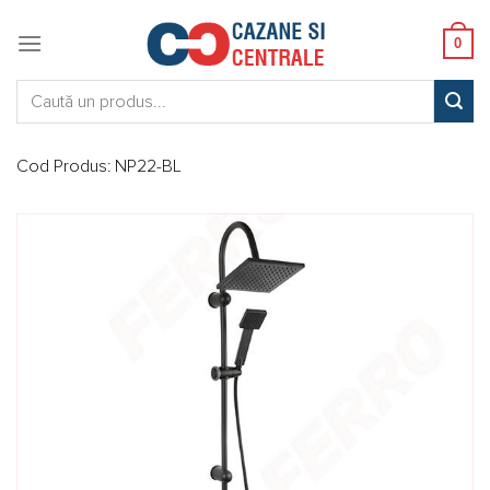
Skip
to
0
content
Caută:
Cod Produs:
NP22-BL