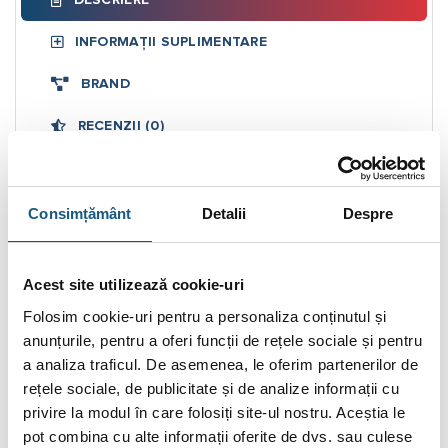
DESCRIERE
INFORMAȚII SUPLIMENTARE
BRAND
RECENZII (0)
FIȘIERE ATAȘATE
Consimțământ
Detalii
Despre
Set distribuitor fara debitmetre IVAR
tur/retur 1”xEK 4cai
Acest site utilizează cookie-uri
Avantajele folosirii Set distribuitor fara debitmetre
Folosim cookie-uri pentru a personaliza conținutul și
IVAR tur/retur 1”xEK 4cai
anunțurile, pentru a oferi funcții de rețele sociale și pentru
Datorită conexiunilor EK, distribuitorul vă permite să
a analiza traficul. De asemenea, le oferim partenerilor de
rețele sociale, de publicitate și de analize informații cu
ajustați cu precizie temperatura în diferite zone sau circuite
privire la modul în care folosiți site-ul nostru. Aceștia le
ale casei, fiind compatibil cu o multitudine de echipamente
pot combina cu alte informații oferite de dvs. sau culese
și accesorii de pe piață