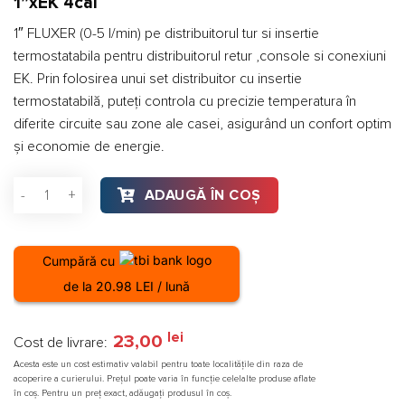
1”xEK 4cai
1″ FLUXER (0-5 l/min) pe distribuitorul tur si insertie
termostatabila pentru distribuitorul retur ,console si conexiuni
EK. Prin folosirea unui set distribuitor cu insertie
termostatabilă, puteți controla cu precizie temperatura în
diferite circuite sau zone ale casei, asigurând un confort optim
și economie de energie.
Cantitate Set distribuitor fara debitmetre IVAR tur/retur 1''x
ADAUGĂ ÎN COȘ
Cumpără cu
de la 20.98 LEI / lună
lei
23,00
Cost de livrare:
Acesta este un cost estimativ valabil pentru toate localitățile din raza de
acoperire a curierului. Prețul poate varia în funcție celelalte produse aflate
în coș. Pentru un preț exact, adăugați produsul în coș.