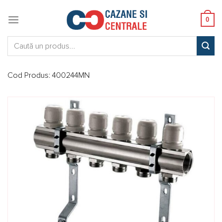
Skip
to
0
content
Caută:
Cod Produs:
400244MN