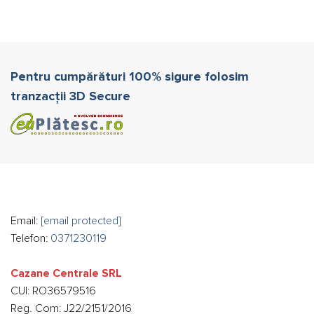
mai
multe
variații.
Opțiunile
pot
Pentru cumpărături 100% sigure folosim
fi
tranzacții 3D Secure
alese
în
pagina
produsului.
Email:
[email protected]
Telefon:
0371230119
Cazane Centrale SRL
CUI: RO36579516
Reg. Com: J22/2151/2016