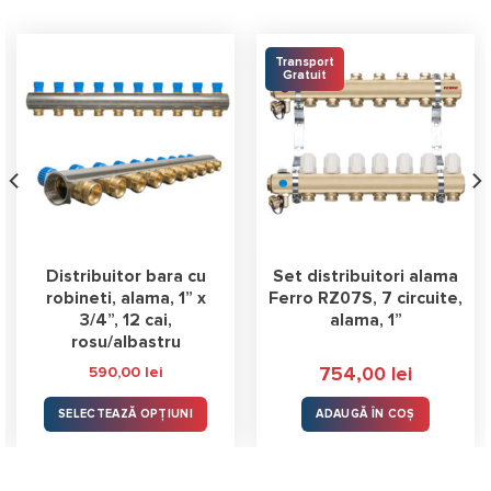
Transport
Gratuit
Distribuitor bara cu
Set distribuitori alama
robineti, alama, 1” x
Ferro RZ07S, 7 circuite,
3/4”, 12 cai,
alama, 1”
rosu/albastru
590,00
lei
754,00
lei
SELECTEAZĂ OPȚIUNI
ADAUGĂ ÎN COȘ
Acest
produs
are