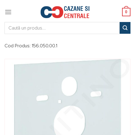
Skip
to
0
content
Caută:
Cod Produs:
156.050.00.1