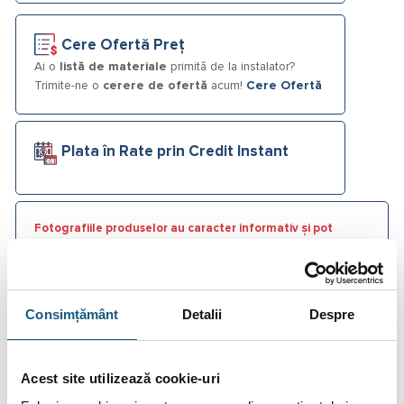
Cere Ofertă Preț
Ai o
listă de materiale
primită de la instalator?
Trimite-ne o
cerere de ofertă
acum!
Cere Ofertă
Plata în Rate prin Credit Instant
Fotografiile produselor au caracter informativ și pot
conține accesorii neincluse în pachetele standard. De
asemenea, unele specificații pot fi modificate de către
producător fără preaviz sau pot conține erori de operare.
Consimțământ
Detalii
Despre
Acest site utilizează cookie-uri
DESCRIERE