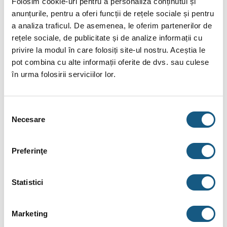
Folosim cookie-uri pentru a personaliza conținutul și
anunțurile, pentru a oferi funcții de rețele sociale și pentru
INFORMAȚII SUPLIMENTARE
a analiza traficul. De asemenea, le oferim partenerilor de
rețele sociale, de publicitate și de analize informații cu
BRAND
privire la modul în care folosiți site-ul nostru. Aceștia le
RECENZII (0)
pot combina cu alte informații oferite de dvs. sau culese
în urma folosirii serviciilor lor.
Set fonoizolant pentru vas WC suspendat sau bideu,
Geberit 156.050.00.1
Selecția
Geberit 156.050.00.1
este un set fonoizolant pentru vasele
Necesare
consimțământului
WC suspendate sau pentru bideuri cu distanta de fixare 18
sau 23 cm. Acesta este confectionat din PE – E, are forma
Preferinţe
patrata si finisaj alb.
Setul de livrare include: 2 saibe, 2 mansoane fonoizolante,
Statistici
strat fonoizolant.
Marketing